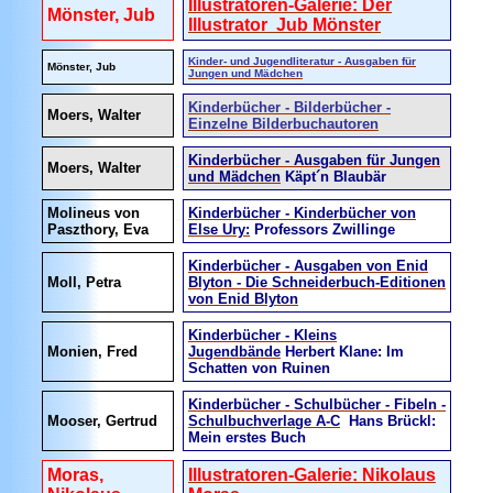
Illustratoren-Galerie: Der
Mönster, Jub
Illustrator Jub Mönster
Kinder- und Jugendliteratur - Ausgaben für
Mönster, Jub
Jungen und Mädchen
Kinderbücher - Bilderbücher -
Moers, Walter
Einzelne Bilderbuchautoren
Kinderbücher - Ausgaben für Jungen
Moers, Walter
und Mädchen
Käpt´n Blaubär
Molineus von
Kinderbücher - Kinderbücher von
Paszthory, Eva
Else Ury:
Professors Zwillinge
Kinderbücher - Ausgaben von Enid
Moll, Petra
Blyton - Die Schneiderbuch-Editionen
von Enid Blyton
Kinderbücher - Kleins
Monien, Fred
Jugendbände
Herbert Klane: Im
Schatten von Ruinen
Kinderbücher - Schulbücher - Fibeln -
Mooser, Gertrud
Schulbuchverlage A-C
Hans Brückl:
Mein erstes Buch
Moras,
Illustratoren-Galerie: Nikolaus