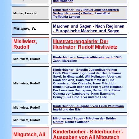
und Mädchen
Kinderbücher - NJV (Neuer Jugendschriften
Mimler, Leopold
Verlag, Hannover) - Reihen
Leni Wüst:
Treffpunkt London
Märchen und Sagen - Nach Regionen
Minajew, W.
- Europäische Märchen und Sagen
Misliwietz,
Illustratorengalerie: Der
Rudolf
Illustrator Rudolf Misliwietz
Kinderbücher - Jungmädelliteratur nach 1945
Misliwietz, Rudolf
Zahn: Marzeline
Kinderbücher - Ensslin-Jugendbuchreihen
Erich Wustmann: Ingrid und der Bär, Johanna
Spyri: In Hinterwald; Will Heilmann: Über das
Dach der Welt, Hans Maeter: Mit der Tina
Misliwietz, Rudolf
Onassis auf der Ölstraße; Hans Friedrich
Blunck: Gewalt über das Feuer; Lotte Komma:
Der Löwe von Roccapina; Richard Kik: Beim
Oganga von Lambarene; Hans Baumann:
Penny; Elka Erbe: Eva und die Hüte
Kinderbücher - Ausgaben von Erich Wustmann
Misliwietz, Rudolf
Ingrid und der Bär
Märchen und Sagen - Märchen der Brüder
Misliwietz, Rudolf
Grimm
: Schneewittchen
Kinderbücher - Bilderbücher -
Mitgutsch, Ali
Ausgaben von Ali Mitgutsch