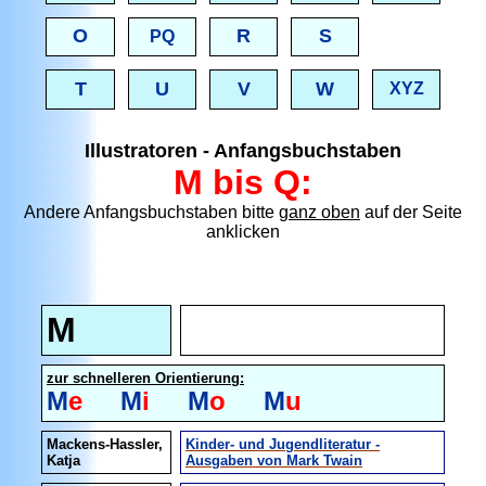
O
R
S
PQ
T
U
V
W
XYZ
Illustratoren - Anfangsbuchstaben
M bis Q:
Andere Anfangsbuchstaben bitte
ganz oben
auf der Seite
anklicken
M
zur schnelleren Orientierung:
M
e
M
i
M
o
M
u
Mackens-Hassler,
Kinder- und Jugendliteratur -
Katja
Ausgaben von Mark Twain