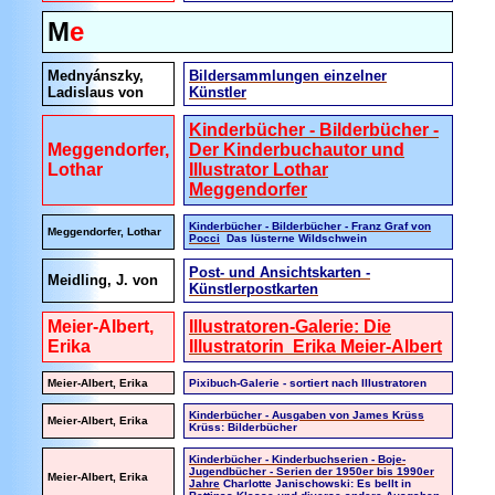
M
e
Mednyánszky,
Bildersammlungen einzelner
Ladislaus von
Künstler
Kinderbücher - Bilderbücher -
Meggendorfer,
Der Kinderbuchautor und
Lothar
Illustrator Lothar
Meggendorfer
Kinderbücher - Bilderbücher - Franz Graf von
Meggendorfer, Lothar
Pocci
Das lüsterne Wildschwein
Post- und Ansichtskarten -
Meidling, J. von
Künstlerpostkarten
Meier-Albert,
Illustratoren-Galerie: Die
Erika
Illustratorin Erika Meier-Albert
Meier-Albert, Erika
Pixibuch-Galerie - sortiert nach Illustratoren
Kinderbücher - Ausgaben von James Krüss
Meier-Albert, Erika
Krüss: Bilderbücher
Kinderbücher - Kinderbuchserien - Boje-
Jugendbücher - Serien der 1950er bis 1990er
Meier-Albert, Erika
Jahre
Charlotte Janischowski: Es bellt in