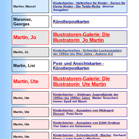
Kinderbücher - Heftreihen für Kinder - Serien für
Marlier, Marcel
kleine Kinder - Die Teddy-Reihe
diverse
Ausgaben
Maroniez,
Künstlerpostkarten
Georges
Illustratoren-Galerie: Die
Martin, Jo
Illustratorin Jo Martin
Kinderbuchreihen - Schneider-Lackausgaben
Martin, Jo
der 1950er bis 90er Jahre - Autoren A-Z
Post- und Ansichtskarten -
Martin, Lisi
Künstlerpostkarten
Illustratoren-Galerie: Die
Martin, Ute
Illustratorin Ute Martin
Kinderbücher – Göttinger Jugendbände der
Martin, Ute
1950er bis 1990er Jahre
Walter Tenschert:
Immer Spaß mit Mausi
Kinderbücher - Ausgaben von Hildegard
Martin, Ute
Diessel
Putzi-Serie
Kinderbücher - Ausgaben von Edith Grotkop
Martin, Ute
Vier hüten ein Geheimnis
Kinderbücher - Schreibschrift - Bücher
Gerhard
Martin, Ute
Kloss: Lauter bunte Luftballons