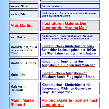
Mailick, Alfred
Künstlerpostkarten
Kinderbücher - Ausgaben von Erich Wustmann
:
Mailick, Erik
Erich Wustmann: Marbu
Illustratoren-Galerie: Die
Mair, Martina
Illustratorin Martina Mair
Kinderbücher - Kinderbuchserien - Oetinger-
Mair, Martina
Auslese-Reihe
Allfrey: Delfinensommer
Kinderbücher - Kinderbuchreihen -
Mair-Weigel, Susi
Schneider-Lackausgaben der 1950er
siehe auch unter
Susi
Weigel
bis 90er Jahre - sortiert nach Autoren
Kinder- und Jugendliteratur -
Maitland, Antony
Ausgaben für Jungen und Mädchen
Kinderbücher – Ausgaben von
Maltz, Uta
Elisabeth Streit
Flugkapitän Brand
Kinderbücher - Kinderbücher für
Malzkorn,
Jungen und Mädchen
Genevieve
Helmuth
Gray: Der Supertrick
Mann, Marek
Pixibuch-Galerie - sortiert nach
Richard
Illustratoren