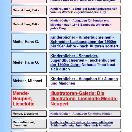
Bettinas Klasse und diverse andere Ausgaben
Kinderbücher - Schneider-Mädchenbuchserien
Meier-Albert, Erika
von Lis Werner: Jugendbuchserie Tilly
Kinderbücher - Ausgaben für Jungen und
Meier-Albert, Erika
Mädchen nach 1945
Bambeck: Wir drehen
jedes Ding
Kinderbücher - Kinderbuchreihen -
Meile, Hans G.
Schneider-Lackausgaben der 1950er
bis 90er Jahre - nach Autoren sortiert
Kinderbücher - Schneider-
Jugendbuchserien - Taschenbücher
Meile, Hans G.
der 1950er Jahre
Nohara: Theo boxt
sich durch
Kinderbücher - Ausgaben für Jungen
Meister, Michael
und Mädchen
Mende-
Illustratoren-Galerie: Die
Neupert,
Illustratorin Lieselotte Mende-
Lieselotte
Neupert
Mende, Lieselotte
Kinderbücher - Ausgaben für kleine Kinder
Mende-Neupert,
Kinderbücher - Sonstige Jungmädelliteratur
Lieselotte
Schimmelfennig: Jutta fährt nach Amerika