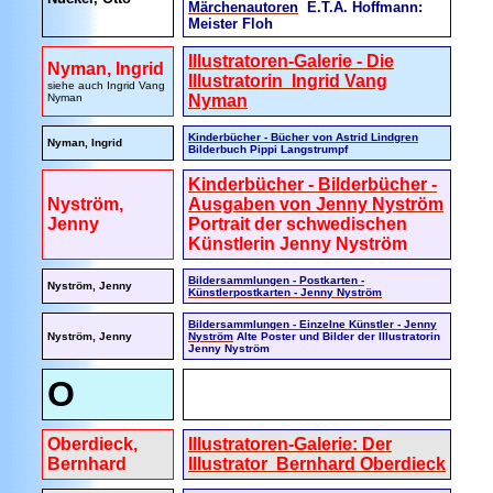
Märchenautoren
E.T.A. Hoffmann:
Meister Floh
Illustratoren-Galerie - Die
Nyman, Ingrid
Illustratorin Ingrid Vang
siehe auch Ingrid Vang
Nyman
Nyman
Kinderbücher - Bücher von Astrid Lindgren
Nyman, Ingrid
Bilderbuch Pippi Langstrumpf
Kinderbücher - Bilderbücher -
Nyström,
Ausgaben von Jenny Nyström
Jenny
Portrait der schwedischen
Künstlerin Jenny Nyström
Bildersammlungen - Postkarten -
Nyström, Jenny
Künstlerpostkarten - Jenny Nyström
Bildersammlungen - Einzelne Künstler - Jenny
Nyström, Jenny
Nyström
Alte Poster und Bilder der Illustratorin
Jenny Nyström
O
Oberdieck,
Illustratoren-Galerie: Der
Bernhard
Illustrator Bernhard Oberdieck