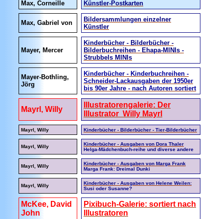
Max, Corneille
Künstler-Postkarten
Bildersammlungen einzelner
Max, Gabriel von
Künstler
Kinderbücher - Bilderbücher -
Mayer, Mercer
Bilderbuchreihen - Ehapa-MINIs -
Strubbels MINIs
Kinderbücher - Kinderbuchreihen -
Mayer-Bothling,
Schneider-Lackausgaben der 1950er
Jörg
bis 90er Jahre - nach Autoren sortiert
Illustratorengalerie: Der
Mayrl, Willy
Illustrator Willy Mayrl
Mayrl, Willy
Kinderbücher - Bilderbücher - Tier-Bilderbücher
Kinderbücher - Ausgaben von Dora Thaler
Mayrl, Willy
Helga-Mädchenbuch-reihe und diverse andere
Kinderbücher - Ausgaben von Marga Frank
Mayrl, Willy
Marga Frank: Dreimal Dunki
Kinderbücher - Ausgaben von Helene Weilen:
Mayrl, Willy
Susi oder Susanne?
McKee, David
Pixibuch-Galerie: sortiert nach
John
Illustratoren