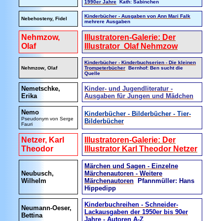
1990er Jahre
Kath: Sabinchen
Kinderbücher - Ausgaben von Ann Mari Falk
Nebehosteny, Fidel
mehrere Ausgaben
Nehmzow,
Illustratoren-Galerie: Der
Olaf
Illustrator Olaf Nehmzow
Kinderbücher - Kinderbuchserien - Die kleinen
Nehmzow, Olaf
Trompeterbücher
Bernhof: Ben sucht die
Quelle
Nemetschke,
Kinder- und Jugendliteratur -
Erika
Ausgaben für Jungen und Mädchen
Nemo
Kinderbücher - Bilderbücher - Tier-
Pseudonym von Serge
Bilderbücher
Fauri
Netzer, Karl
Illustratoren-Galerie: Der
Theodor
Illustrator Karl Theodor Netzer
Märchen und Sagen - Einzelne
Neubusch,
Märchenautoren - Weitere
Wilhelm
Märchenautoren
Pfannmüller: Hans
Hippedipp
Kinderbuchreihen - Schneider-
Neumann-Oeser,
Lackausgaben der 1950er bis 90er
Bettina
Jahre - Autoren A-Z