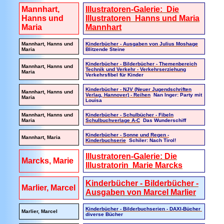
Mannhart,
Illustratoren-Galerie: Die
Hanns und
Illustratoren Hanns und Maria
Maria
Mannhart
Mannhart, Hanns und
Kinderbücher - Ausgaben von Julius Moshage
Maria
Blitzende Steine
Kinderbücher - Bilderbücher - Themenbereich
Mannhart, Hanns und
Technik und Verkehr - Verkehrserziehung
Maria
Verkehrsfibel für Kinder
Kinderbücher - NJV (Neuer Jugendschriften
Mannhart, Hanns und
Verlag, Hannover) - Reihen
Nan Inger: Party mit
Maria
Louisa
Mannhart, Hanns und
Kinderbücher - Schulbücher - Fibeln
Maria
Schulbuchverlage A-C
Das Wunderschiff
Kinderbücher - Sonne und Regen -
Mannhart, Maria
Kinderbuchserie
Schiler: Nach Tirol!
Illustratoren-Galerie: Die
Marcks, Marie
Illustratorin Marie Marcks
Kinderbücher - Bilderbücher -
Marlier, Marcel
Ausgaben von Marcel Marlier
Kinderbücher - Bilderbuchserien - DAXI-Bücher
Marlier, Marcel
diverse Bücher