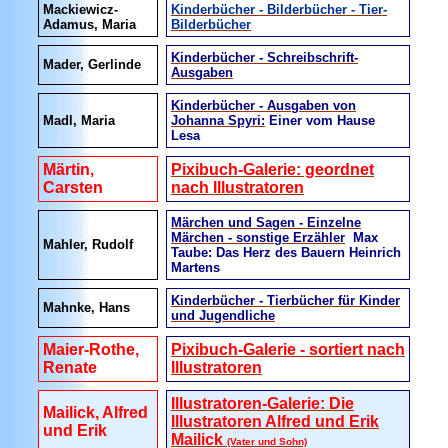
Mackiewicz-
Kinderbücher - Bilderbücher - Tier-
Adamus, Maria
Bilderbücher
Kinderbücher - Schreibschrift-
Mader, Gerlinde
Ausgaben
Kinderbücher - Ausgaben von
Madl, Maria
Johanna Spyri:
Einer vom Hause
Lesa
Märtin,
Pixibuch-Galerie: geordnet
Carsten
nach Illustratoren
Märchen und Sagen - Einzelne
Märchen - sonstige Erzähler
Max
Mahler, Rudolf
Taube: Das Herz des Bauern Heinrich
Martens
Kinderbücher - Tierbücher für Kinder
Mahnke, Hans
und Jugendliche
Maier-Rothe,
Pixibuch-Galerie - sortiert nach
Renate
Illustratoren
Illustratoren-Galerie: Die
Mailick, Alfred
Illustratoren Alfred und Erik
und Erik
Mailick
(Vater und Sohn)