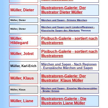
Illustratoren-Galerie: Der
Müller, Dieter
Illustrator Dieter Müller
Müller, Dieter
Märchen und Sagen - Grimms Märchen
Märchen und Sagen nach Ländern/Regionen -
Müller, Dieter
Klassische Sagen des Altertums
Theseus
Müller,
Pixibuch-Galerie - sortiert nach
Hildegard
Illustratoren
Pixibuch-Galerie - sortiert nach
Müller, Jobst
Illustratoren
Märchen und Sagen - Nach Regionen
Müller, Karl-Erich
- Europäische Märchen und Sagen
Illustratoren-Galerie: Der
Müller, Klaus
Illustrator Klaus Müller
Märchen und Sagen - Einzelne Märchenerzähler
Müller, Klaus
- Brüder Grimm
Illustratoren-Galerie - Die
Müller, Liane
Illustratorin Liane Müller