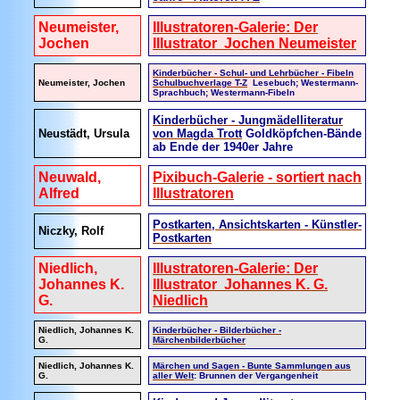
Neumeister,
Illustratoren-Galerie: Der
Jochen
Illustrator Jochen Neumeister
Kinderbücher - Schul- und Lehrbücher - Fibeln
Neumeister, Jochen
Schulbuchverlage T-Z
Lesebuch; Westermann-
Sprachbuch; Westermann-Fibeln
Kinderbücher - Jungmädelliteratur
Neustädt, Ursula
von Magda Trott
Goldköpfchen-Bände
ab Ende der 1940er Jahre
Neuwald,
Pixibuch-Galerie - sortiert nach
Alfred
Illustratoren
Postkarten, Ansichtskarten - Künstler-
Niczky, Rolf
Postkarten
Niedlich,
Illustratoren-Galerie: Der
Johannes K.
Illustrator Johannes K. G.
G.
Niedlich
Niedlich, Johannes K.
Kinderbücher - Bilderbücher -
G.
Märchenbilderbücher
Niedlich, Johannes K.
Märchen und Sagen - Bunte Sammlungen aus
G.
aller Welt
: Brunnen der Vergangenheit