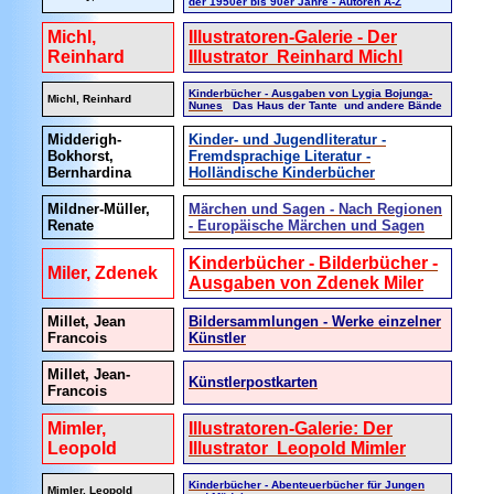
der 1950er bis 90er Jahre - Autoren A-Z
Michl,
Illustratoren-Galerie - Der
Reinhard
Illustrator Reinhard Michl
Kinderbücher - Ausgaben von Lygia Bojunga-
Michl, Reinhard
Nunes
Das Haus der Tante und andere Bände
Midderigh-
Kinder- und Jugendliteratur -
Bokhorst,
Fremdsprachige Literatur -
Bernhardina
Holländische Kinderbücher
Mildner-Müller,
Märchen und Sagen - Nach Regionen
Renate
- Europäische Märchen und Sagen
Kinderbücher - Bilderbücher -
Miler, Zdenek
Ausgaben von Zdenek Miler
Millet, Jean
Bildersammlungen - Werke einzelner
Francois
Künstler
Millet, Jean-
Künstlerpostkarten
Francois
Mimler,
Illustratoren-Galerie: Der
Leopold
Illustrator Leopold Mimler
Kinderbücher - Abenteuerbücher für Jungen
Mimler, Leopold