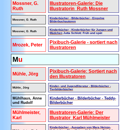
Mossner, G.
Illustratoren-Galerie: Die
Ruth
Illustratorin Ruth Mossner
Kinderbücher - Bilderbücher - Einzelne
Mossner, G. Ruth
Bilderbuchautoren
Kinderbücher - Kinderbücher für Jungen und
Mossner, G. Ruth
Mädchen
Jutta Schlott: Früh und spät
Pixibuch-Galerie - sortiert nach
Mrozek, Peter
Illustratoren
M
u
Pixibuch-Galerie: Sortiert nach
Mühle, Jörg
den Illustratoren
Kinder- und Jugendliteratur - Bilderbücher -
Mühle, Jörg
Tierbilderbücher
Mühlhaus, Anne
Kinderbücher - Bilderbücher - Teddy-
und Rudolf
Bilderbücher
Mühlmeister,
Illustratoren-Galerie: Der
Karl
Illustrator Karl Mühlmeister
Kinderbücher - Ausgaben von Mara Heinze-