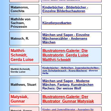
Matamoros,
Kinderbücher - Bilderbücher -
Conchita
Einzelne Bilderbuchautoren
Mathilde von
Sachsen,
Künstlerpostkarten
Prinzessin
Märchen und Sagen - Einzelne
Matouch, R.
Märchenerzähler - Andersens
Märchen
Matth
ë
i-
Illustratoren-Galerie: Die
Schmidt,
Illustratorin Gerda Luise
Gerda Luise
Matth
ëi-Schmidt
Kinderbücher - Heftreihen, Jugendzeitschriften -
Matth
ë
i-Schmidt,
zum Schulgebrauch - Kranz-Bücherei
diverse
Gerda Luise
Hefte
Märchen und Sagen - Moderne
Matthews, Stuart
Märchen, Fantasy, Kunstmärchen
Recheis: Der weisse Wolf
Matysiak,
Illustratoren-Galerie: Der
Gunnar
Illustrator Gunnar Matysiak
Kinder- und Jugendliteratur - Ausgaben für
Matysiak, Gunnar