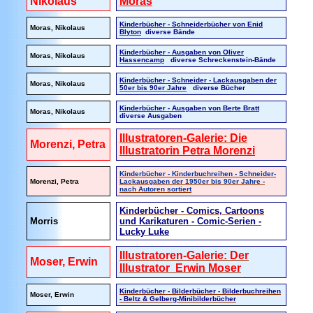
Nikolaus
Moras
Kinderbücher - Schneiderbücher von Enid
Moras, Nikolaus
Blyton
diverse Bände
Kinderbücher - Ausgaben von Oliver
Moras, Nikolaus
Hassencamp
diverse Schreckenstein-Bände
Kinderbücher - Schneider - Lackausgaben der
Moras, Nikolaus
50er bis 90er Jahre
diverse Bücher
Kinderbücher - Ausgaben von Berte Bratt
Moras, Nikolaus
diverse Ausgaben
Illustratoren-Galerie: Die
Morenzi, Petra
Illustratorin Petra Morenzi
Kinderbücher - Kinderbuchreihen - Schneider-
Morenzi, Petra
Lackausgaben der 1950er bis 90er Jahre -
nach Autoren sortiert
Kinderbücher - Comics, Cartoons
Morris
und Karikaturen - Comic-Serien -
Lucky Luke
Illustratoren-Galerie: Der
Moser, Erwin
Illustrator Erwin Moser
Kinderbücher - Bilderbücher - Bilderbuchreihen
Moser, Erwin
- Beltz & Gelberg-Minibilderbücher