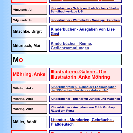
Kinderbücher - Schul- und Lehrbücher - Fibeln -
Mitgutsch, Ali
Schulbuchverlage L-S
Mitgutsch, Ali
Kinderbücher - Werbehefte - Sonstige Branchen
Kinderbücher - Ausgaben von Lise
Mitschke, Birgit
Gast
Kinderbücher - Reime,
Mituritsch, Mai
Gedichtsammlungen
M
o
Illustratoren-Galerie - Die
Möhring, Anke
Illustratorin Anke Möhring
Kinderbuchreihen - Schneider-Lackausgaben
Möhring, Anke
der 1950er bis 90er Jahre - Autoren A-Z
Möhring, Anke
Kinderbücher - Bücher für Jungen und Mädchen
Kinderbücher - Ausgaben von Edith Grotkop
Möhring, Anke
Rätsel um Petra
Literatur - Mundarten, Gebräuche -
Möller, Adolf
Plattdeutsch