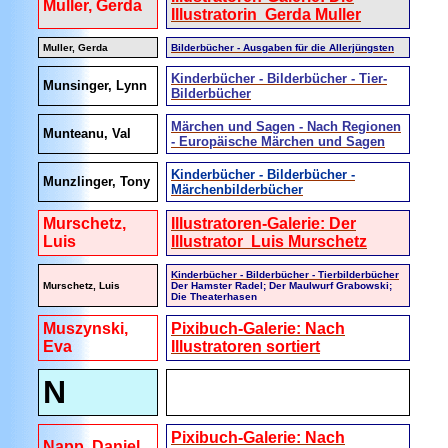
Muller, Gerda
Illustratorin Gerda Muller
Muller, Gerda
Bilderbücher - Ausgaben für die Allerjüngsten
Kinderbücher - Bilderbücher - Tier-
Munsinger, Lynn
Bilderbücher
Märchen und Sagen - Nach Regionen
Munteanu, Val
- Europäische Märchen und Sagen
Kinderbücher - Bilderbücher -
Munzlinger, Tony
Märchenbilderbücher
Murschetz,
Illustratoren-Galerie: Der
Luis
Illustrator Luis Murschetz
Kinderbücher - Bilderbücher - Tierbilderbücher
Murschetz, Luis
Der Hamster Radel; Der Maulwurf Grabowski;
Die Theaterhasen
Muszynski,
Pixibuch-Galerie: Nach
Eva
Illustratoren sortiert
N
Pixibuch-Galerie: Nach
Napp, Daniel