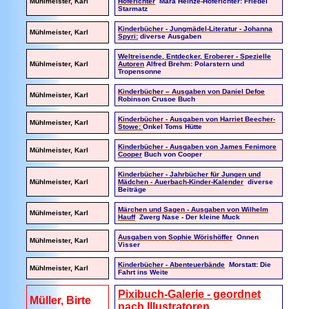
Mühlmeister, Karl
Hoferichter
Mara Heinze-Hoferichter: Friedel
Starmatz
Kinderbücher - Jungmädel-Literatur - Johanna
Mühlmeister, Karl
Spyri:
diverse Ausgaben
Weltreisende, Entdecker, Eroberer - Spezielle
Mühlmeister, Karl
Autoren
Alfred Brehm: Polarstern und
Tropensonne
Kinderbücher – Ausgaben von Daniel Defoe
Mühlmeister, Karl
Robinson Crusoe Buch
Kinderbücher - Ausgaben von Harriet Beecher-
Mühlmeister, Karl
Stowe:
Onkel Toms Hütte
Kinderbücher - Ausgaben von James Fenimore
Mühlmeister, Karl
Cooper
Buch von Cooper
Kinderbücher - Jahrbücher für Jungen und
Mühlmeister, Karl
Mädchen - Auerbach-Kinder-Kalender
diverse
Beiträge
Märchen und Sagen - Ausgaben von Wilhelm
Mühlmeister, Karl
Hauff
Zwerg Nase - Der kleine Muck
Ausgaben von Sophie Wörishöffer
Onnen
Mühlmeister, Karl
Visser
Kinderbücher - Abenteuerbände
Morstatt: Die
Mühlmeister, Karl
Fahrt ins Weite
Pixibuch-Galerie - geordnet
Müller, Birte
nach Illustratoren