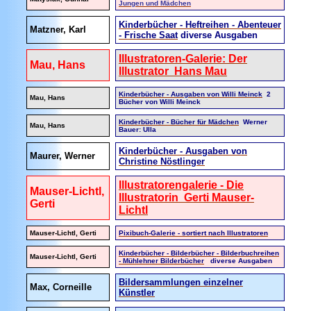
Jungen und Mädchen
Kinderbücher - Heftreihen - Abenteuer
Matzner, Karl
- Frische Saat
diverse Ausgaben
Illustratoren-Galerie: Der
Mau, Hans
Illustrator Hans Mau
Kinderbücher - Ausgaben von Willi Meinck
2
Mau, Hans
Bücher von Willi Meinck
Kinderbücher - Bücher für Mädchen
Werner
Mau, Hans
Bauer: Ulla
Kinderbücher - Ausgaben von
Maurer, Werner
Christine Nöstlinger
Illustratorengalerie - Die
Mauser-Lichtl,
Illustratorin Gerti Mauser-
Gerti
Lichtl
Mauser-Lichtl, Gerti
Pixibuch-Galerie - sortiert nach Illustratoren
Kinderbücher - Bilderbücher - Bilderbuchreihen
Mauser-Lichtl, Gerti
- Mühlehner Bilderbücher
diverse Ausgaben
Bildersammlungen einzelner
Max, Corneille
Künstler