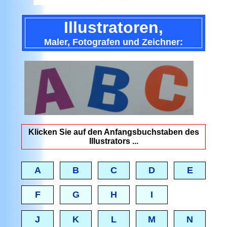
Illustratoren
,
Maler,
Fotografen
und
Zeichner
:
Klicken Sie auf den Anfangsbuchstaben des
Illustrators ...
A
B
C
D
E
F
G
H
I
J
K
L
M
N