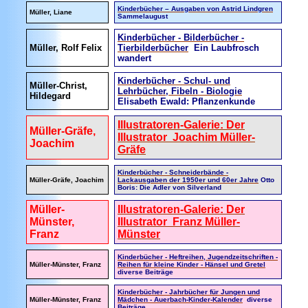
Kinderbücher – Ausgaben von Astrid Lindgren
Müller, Liane
Sammelaugust
Kinderbücher - Bilderbücher -
Müller, Rolf Felix
Tierbilderbücher
Ein Laubfrosch
wandert
Kinderbücher - Schul- und
Müller-Christ,
Lehrbücher, Fibeln - Biologie
Hildegard
Elisabeth Ewald: Pflanzenkunde
Illustratoren-Galerie: Der
Müller-Gräfe,
Illustrator Joachim Müller-
Joachim
Gräfe
Kinderbücher - Schneiderbände -
Müller-Gräfe, Joachim
Lackausgaben der 1950er und 60er Jahre
Otto
Boris: Die Adler von Silverland
Müller-
Illustratoren-Galerie: Der
Münster,
Illustrator Franz Müller-
Franz
Münster
Kinderbücher - Heftreihen, Jugendzeitschriften -
Müller-Münster, Franz
Reihen für kleine Kinder - Hänsel und Gretel
diverse Beiträge
Kinderbücher - Jahrbücher für Jungen und
Müller-Münster, Franz
Mädchen - Auerbach-Kinder-Kalender
diverse
Beiträge