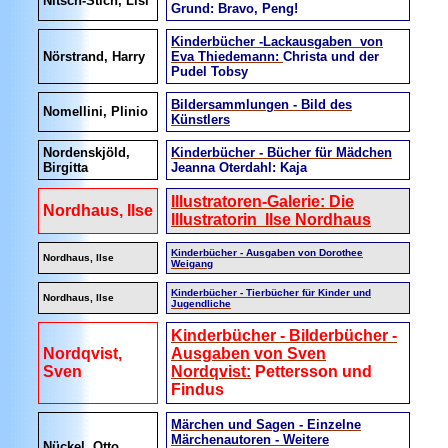
Nitsch-Stich, Lisl
Grund: Bravo, Peng!
Kinderbücher -Lackausgaben von
Nörstrand, Harry
Eva Thiedemann:
Christa und der
Pudel Tobsy
Bildersammlungen - Bild des
Nomellini, Plinio
Künstlers
Nordenskjöld,
Kinderbücher - Bücher für Mädchen
Birgitta
Jeanna Oterdahl: Kaja
Illustratoren-Galerie: Die
Nordhaus, Ilse
Illustratorin Ilse Nordhaus
Kinderbücher - Ausgaben von Dorothee
Nordhaus, Ilse
Weigang
Kinderbücher - Tierbücher für Kinder und
Nordhaus, Ilse
Jugendliche
Kinderbücher - Bilderbücher -
Nordqvist,
Ausgaben von Sven
Sven
Nordqvist:
Pettersson und
Findus
Märchen und Sagen - Einzelne
Märchenautoren - Weitere
Nückel, Otto