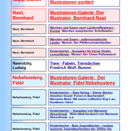
Illustratoren sortiert
Nast,
Illustratoren-Galerie: Der
Bernhard
Illustrator Bernhard Nast
Märchen und Sagen nach Ländern/Regionen -
Nast, Bernhard
Europa
Märchen sowjetischer Schriftsteller
Märchen und Sagen - außereuropäische
Nast, Bernhard
Länder
Meinck: Der Pfefferschotenhändler
Kinderbücher - Ausgaben für kleine Kinder,
Nast, Bernhard
Leseanfänger
Menzel: Der Clown Pallawatsch
Nawrotzky,
Tiere - Fabeln, Tiermärchen
Ludwig
Friedrich Wolf: Bummi
Nebehosteny,
Illustratoren-Galerie: Der
Fidel
Illustrator Fidel Nebehosteny
Kinderbücher – Boje-Verlag – Kleine Bücher
Annelies Grund: Ferien in Buchendorf;
Nebehosteny, Fidel
Marianne Böck: Mit einem Luftballon fing´s an,
Konttinen: Inkeri
Kinderbücher – Ausgaben von Marianne
Nebehosteny, Fidel
Hassebrauk
Billie-Mädchenbuch von Marianne
Hassebrauk u.a.
Kinderbücher - Boje-Jugendbücher - rundum
Nebehosteny, Fidel
lackierte Jugendbuchreihen der 1950er bis