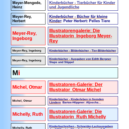
Meyer-Mengede,
Kinderbücher - Tierbücher für Kinder
Heinz
und Jugendliche
Meyer-Rey,
Kinderbücher - Bücher für kleine
Herbert
Kinder
: Peter Herbert: Pelles Tiere
Illustratorengalerie: Die
Meyer-Rey,
Illustratorin Ingeborg Meyer-
Ingeborg
Rey
Meyer-Rey, Ingeborg
Kinderbücher - Bilderbücher - Tier-Bilderbücher
Kinderbücher - Ausgaben von Edith Bergner
Meyer-Rey, Ingeborg
Stups und Stippel
M
i
Illustratoren-Galerie: Der
Michel, Otmar
Illustrator Otmar Michel
Kinderbücher - Kinderleben in fremden
Michel, Otmar
Ländern
Bartos-Höppner: Aljoscha...
Illustratoren-Galerie: Die
Michelly, Ruth
Illustratorin Ruth Michelly
Kinderbuchreihen - Schneider-Lackausgaben
Michelly, Ruth