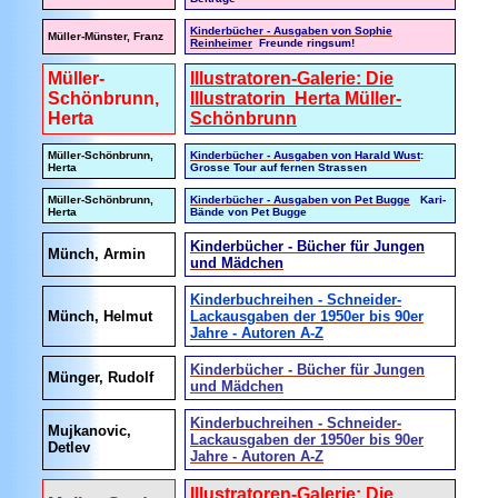
Kinderbücher - Ausgaben von Sophie
Müller-Münster, Franz
Reinheimer
Freunde ringsum!
Müller-
Illustratoren-Galerie: Die
Schönbrunn,
Illustratorin Herta Müller-
Herta
Schönbrunn
Müller-Schönbrunn,
Kinderbücher - Ausgaben von Harald Wust
:
Herta
Grosse Tour auf fernen Strassen
Müller-Schönbrunn,
Kinderbücher - Ausgaben von Pet Bugge
Kari-
Herta
Bände von Pet Bugge
Kinderbücher - Bücher für Jungen
Münch, Armin
und Mädchen
Kinderbuchreihen - Schneider-
Münch, Helmut
Lackausgaben der 1950er bis 90er
Jahre - Autoren A-Z
Kinderbücher - Bücher für Jungen
Münger, Rudolf
und Mädchen
Kinderbuchreihen - Schneider-
Mujkanovic,
Lackausgaben der 1950er bis 90er
Detlev
Jahre - Autoren A-Z
Illustratoren-Galerie: Die