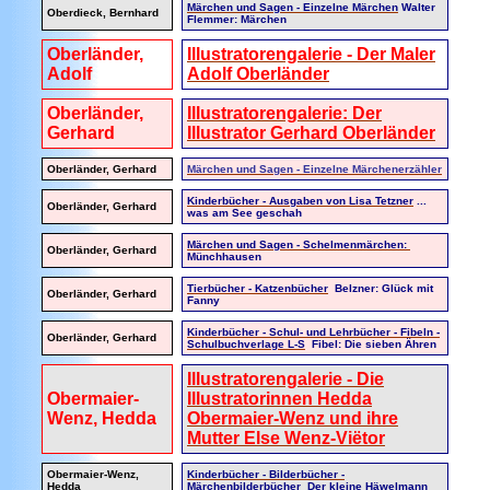
Märchen und Sagen - Einzelne Märchen
Walter
Oberdieck, Bernhard
Flemmer: Märchen
Oberländer,
Illustratorengalerie - Der Maler
Adolf
Adolf Oberländer
Oberländer,
Illustratorengalerie: Der
Gerhard
Illustrator Gerhard Oberländer
Oberländer, Gerhard
Märchen und Sagen - Einzelne Märchenerzähler
Kinderbücher - Ausgaben von Lisa Tetzner
...
Oberländer, Gerhard
was am See geschah
Märchen und Sagen - Schelmenmärchen:
Oberländer, Gerhard
Münchhausen
Tierbücher - Katzenbücher
Belzner: Glück mit
Oberländer, Gerhard
Fanny
Kinderbücher - Schul- und Lehrbücher - Fibeln -
Oberländer, Gerhard
Schulbuchverlage L-S
Fibel: Die sieben Ähren
Illustratorengalerie - Die
Obermaier-
Illustratorinnen Hedda
Wenz, Hedda
Obermaier-Wenz und ihre
Mutter Else Wenz-Viëtor
Obermaier-Wenz,
Kinderbücher - Bilderbücher -
Hedda
Märchenbilderbücher
Der kleine Häwelmann