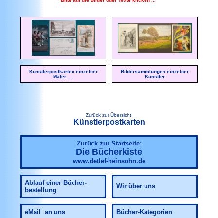
Bitte auf die Bilder oder Texte klicken ...
Künstlerpostkarten einzelner
Bildersammlungen einzelner
Maler ....
Künstler
Zurück zur Übersicht:
Künstlerpostkarten
Zurück zur Startseite:
Die Bücherkiste
www.detlef-heinsohn.de
Ablauf
einer Bücher-
Wir über uns
bestellung
eMail an uns
Bücher-Kategorien