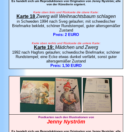
Es handelt sich um Reproduktionen von Originalen von Jenny Nyström; alle
von der Künstlerin signiert.
Karte oben links und Rückseite die obere Karte:
Karte 18
Zwerg will Weihnachtsbaum schlagen
in Schweden 1994 nach Sveg gelaufen; mit schwedischer
Briefmarke beklebt, schöner Rundstempel, guter altersgemäßer
Zustand
Preis: 2 EURO
Karte oben rechts und Rückseite die untere Karte:
Karte 19:
Mädchen und Zwerg
1992 nach Hagfors gelaufen; schwedische Briefmarke; schöner
Rundstempel; eine Ecke etwas dunkel verfärbt, sonst guter
altersgemäßer Zustand
Preis: 1,50 EURO
Postkarten nach den Illustrationen von
Jenny Nyström
Es handelt sich um Reproduktionen von Originalen von Jenny Nyström; alle