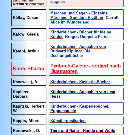
siehe auch bei
Ausgaben
Gramberg
, Annemarie
Märchen und Sagen - Einzelne
Kállay, Dusan
Märchen - Sonstige Erzähler
Carroll:
Alice im Wunderland
Kinderbücher - Bücher für kleine
Kalow, Gisela
Kinder
Bröger: Doppelte Ferien
Kinderbücher - Ausgaben von
Kampf, Arthur
Rudyard Kipling:
Die
Dschungelbücher
Pixibuch-Galerie - sortiert nach
Kane, Sharon
Illustratoren
Kanewskij, A.
Kinderbücher - Kasperle-Bücher
Kapferer,
Kinderbücher - Ausgaben von Lisa
Barbara
Heiss
Kapitzki, Herbert
Kinderbücher - Kasperlebücher,
W.
Puppenspiele
Kappis, Albert
Künstlerpostkarten
Kardowskij, D.
Tiere und Natur - Hunde und Wölfe