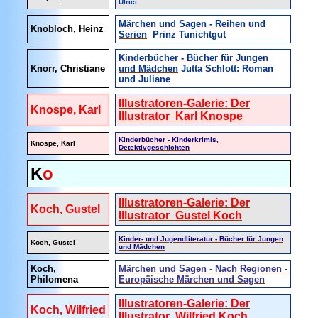
Ulrici
Märchen und Sagen - Reihen und
Knobloch, Heinz
Serien
Prinz Tunichtgut
Kinderbücher - Bücher für Jungen
Knorr, Christiane
und Mädchen
Jutta Schlott: Roman
und Juliane
Illustratoren-Galerie: Der
Knospe, Karl
Illustrator Karl Knospe
Kinderbücher - Kinderkrimis,
Knospe, Karl
Detektivgeschichten
K
o
Illustratoren-Galerie: Der
Koch, Gustel
Illustrator Gustel Koch
Kinder- und Jugendliteratur - Bücher für Jungen
Koch, Gustel
und Mädchen
Koch,
Märchen und Sagen - Nach Regionen -
Philomena
Europäische Märchen und Sagen
Illustratoren-Galerie: Der
Koch, Wilfried
Illustrator Wilfried Koch