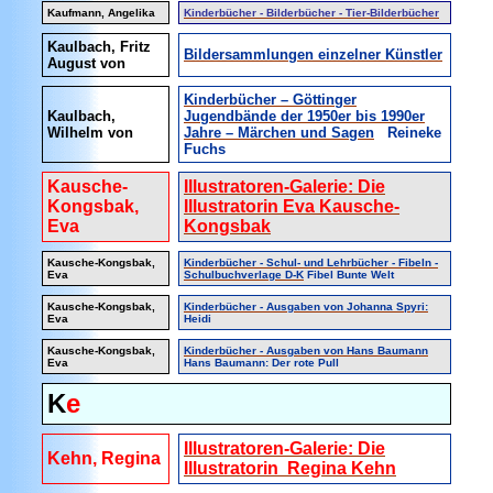
Kaufmann, Angelika
Kinderbücher - Bilderbücher - Tier-Bilderbücher
Kaulbach, Fritz
Bildersammlungen einzelner Künstler
August von
Kinderbücher – Göttinger
Kaulbach,
Jugendbände der 1950er bis 1990er
Wilhelm von
Jahre – Märchen und Sagen
Reineke
Fuchs
Kausche-
Illustratoren-Galerie: Die
Kongsbak,
Illustratorin Eva Kausche-
Eva
Kongsbak
Kausche-Kongsbak,
Kinderbücher - Schul- und Lehrbücher - Fibeln -
Eva
Schulbuchverlage D-K
Fibel Bunte Welt
Kausche-Kongsbak,
Kinderbücher - Ausgaben von Johanna Spyri:
Eva
Heidi
Kausche-Kongsbak,
Kinderbücher - Ausgaben von Hans Baumann
Eva
Hans Baumann: Der rote Pull
K
e
Illustratoren-Galerie: Die
Kehn, Regina
Illustratorin Regina Kehn