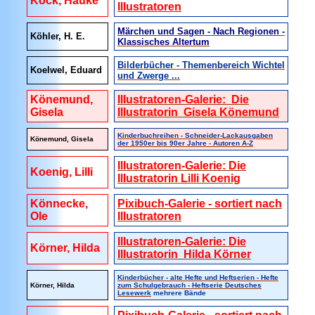
Kock, Hauke
Illustratoren
Märchen und Sagen - Nach Regionen -
Köhler, H. E.
Klassisches Altertum
Bilderbücher - Themenbereich Wichtel
Koelwel, Eduard
und Zwerge ...
Könemund,
Illustratoren-Galerie: Die
Gisela
Illustratorin Gisela Könemund
Kinderbuchreihen - Schneider-Lackausgaben
Könemund, Gisela
der 1950er bis 90er Jahre - Autoren A-Z
Illustratoren-Galerie: Die
Koenig, Lilli
Illustratorin Lilli Koenig
Könnecke,
Pixibuch-Galerie - sortiert nach
Ole
Illustratoren
Illustratoren-Galerie: Die
Körner, Hilda
Illustratorin Hilda Körner
Kinderbücher - alte Hefte und Heftserien - Hefte
Körner, Hilda
zum Schulgebrauch - Heftserie Deutsches
Lesewerk
mehrere Bände