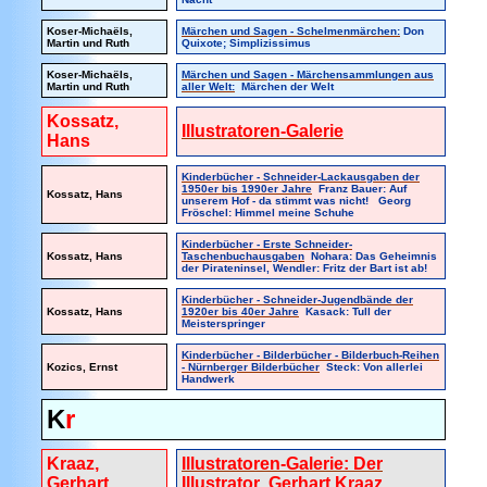
Koser-Michaëls,
Märchen und Sagen - Schelmenmärchen:
Don
Martin und Ruth
Quixote; Simplizissimus
Koser-Michaëls,
Märchen und Sagen - Märchensammlungen aus
Martin und Ruth
aller Welt:
Märchen der Welt
Kossatz,
Illustratoren-Galerie
Hans
Kinderbücher - Schneider-Lackausgaben der
1950er bis 1990er Jahre
Franz Bauer: Auf
Kossatz, Hans
unserem Hof - da stimmt was nicht! Georg
Fröschel: Himmel meine Schuhe
Kinderbücher - Erste Schneider-
Kossatz, Hans
Taschenbuchausgaben
Nohara: Das Geheimnis
der Pirateninsel, Wendler: Fritz der Bart ist ab!
Kinderbücher - Schneider-Jugendbände der
Kossatz, Hans
1920er bis 40er Jahre
Kasack: Tull der
Meisterspringer
Kinderbücher - Bilderbücher - Bilderbuch-Reihen
Kozics, Ernst
- Nürnberger Bilderbücher
Steck: Von allerlei
Handwerk
K
r
Kraaz,
Illustratoren-Galerie: Der
Gerhart
Illustrator Gerhart Kraaz