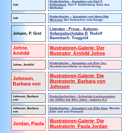
Kinderbücher - Ausgaben von Karl F.
Job
Kohlenberg
Karl F. Kohlenberg: Kara das
Wolfsblut
Kinderbücher – Ausgaben von Hans-Otto
Job
Meissner
Der Schrecken vom Kongo
Literatur - Prosa - Autoren-
Johann, P. Grot
Anfangsbuchstabe B
Rudolf
Baumbach: Truggold
Johne,
Illustratoren-Galerie: Der
Arnhild
Illustrator Arnhild Johne
Kinderbücher - Ausgaben von Else Ury:
Johne, Arnhild
Nesthäkchen-Reihe im Hoch-Verlag
Illustratoren-Galerie: Die
Johnson,
Illustratorin Barbara von
Barbara von
Johnson
Johnson, Barbara
Kinderbuchreihen - Schneider-Lackausgaben
von
der 1950er bis 90er Jahre - Autoren A-Z
Johnson, Barbara
Kinderbücher - Ausgaben von Ellis Kaut
Meister
von
Eder und sein Pumuckl
Illustratoren-Galerie: Die
Jordan, Paula
Illustratorin Paula Jordan