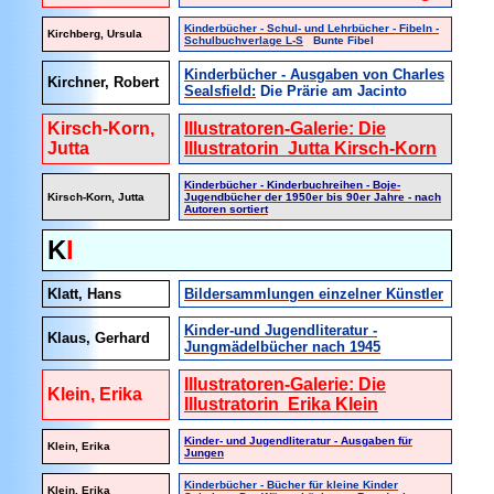
Kinderbücher - Schul- und Lehrbücher - Fibeln -
Kirchberg, Ursula
Schulbuchverlage L-S
Bunte Fibel
Kinderbücher - Ausgaben von Charles
Kirchner, Robert
Sealsfield:
Die Prärie am Jacinto
Kirsch-Korn,
Illustratoren-Galerie: Die
Jutta
Illustratorin Jutta Kirsch-Korn
Kinderbücher - Kinderbuchreihen - Boje-
Kirsch-Korn, Jutta
Jugendbücher der 1950er bis 90er Jahre - nach
Autoren sortiert
K
l
Klatt, Hans
Bildersammlungen einzelner Künstler
Kinder-und Jugendliteratur -
Klaus, Gerhard
Jungmädelbücher nach 1945
Illustratoren-Galerie: Die
Klein, Erika
Illustratorin Erika Klein
Kinder- und Jugendliteratur - Ausgaben für
Klein, Erika
Jungen
Kinderbücher - Bücher für kleine Kinder
Klein, Erika