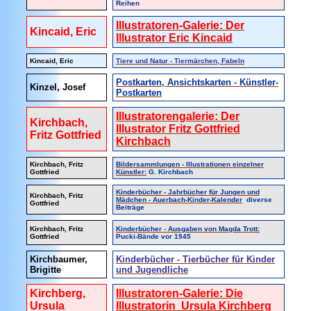
Reihen
Illustratoren-Galerie: Der
Kincaid, Eric
Illustrator Eric Kincaid
Kincaid, Eric
Tiere und Natur - Tiermärchen, Fabeln
Postkarten, Ansichtskarten - Künstler-
Kinzel, Josef
Postkarten
Illustratorengalerie: Der
Kirchbach,
Illustrator Fritz Gottfried
Fritz Gottfried
Kirchbach
Kirchbach, Fritz
Bildersammlungen - Illustrationen einzelner
Gottfried
Künstler:
G. Kirchbach
Kinderbücher - Jahrbücher für Jungen und
Kirchbach, Fritz
Mädchen - Auerbach-Kinder-Kalender
diverse
Gottfried
Beiträge
Kirchbach, Fritz
Kinderbücher - Ausgaben von Magda Trott:
Gottfried
Pucki-Bände vor 1945
Kirchbaumer,
Kinderbücher - Tierbücher für Kinder
Brigitte
und Jugendliche
Kirchberg,
Illustratoren-Galerie: Die
Ursula
Illustratorin Ursula Kirchberg