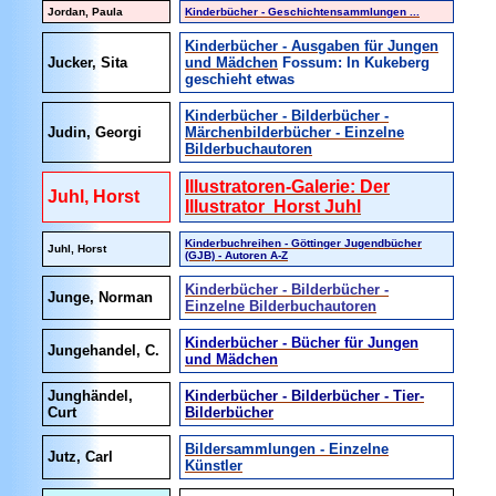
Jordan, Paula
Kinderbücher - Geschichtensammlungen ...
Kinderbücher - Ausgaben für Jungen
Jucker, Sita
und Mädchen
Fossum: In Kukeberg
geschieht etwas
Kinderbücher - Bilderbücher -
Judin, Georgi
Märchenbilderbücher - Einzelne
Bilderbuchautoren
Illustratoren-Galerie: Der
Juhl, Horst
Illustrator Horst Juhl
Kinderbuchreihen - Göttinger Jugendbücher
Juhl, Horst
(GJB) - Autoren A-Z
Kinderbücher - Bilderbücher -
Junge, Norman
Einzelne Bilderbuchautoren
Kinderbücher - Bücher für Jungen
Jungehandel, C.
und Mädchen
Junghändel,
Kinderbücher - Bilderbücher - Tier-
Curt
Bilderbücher
Bildersammlungen - Einzelne
Jutz, Carl
Künstler