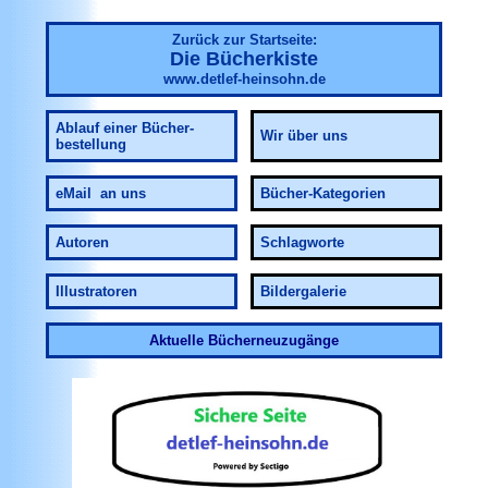
Zurück zur Startseite:
Die Bücherkiste
www.detlef-heinsohn.de
Ablauf
einer Bücher-
Wir über uns
bestellung
eMail an uns
Bücher-Kategorien
Autoren
Schlagworte
Illustratoren
Bildergalerie
Aktuelle Bücherneuzugänge