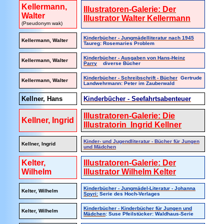
Kellermann,
Illustratoren-Galerie: Der
Walter
Illustrator Walter Kellermann
(Pseudonym wak)
Kinderbücher - Jungmädelliteratur nach 1945
Kellermann
, Walter
Taureg: Rosemaries Problem
Kinderbücher - Ausgaben von Hans-Heinz
Kellermann, Walter
Parry
diverse Bücher
Kinderbücher - Schreibschrift - Bücher
Gertrude
Kellermann, Walter
Landwehrmann: Peter im Zauberwald
Kellner, Hans
Kinderbücher - Seefahrtsabenteuer
Illustratoren-Galerie: Die
Kellner, Ingrid
Illustratorin Ingrid Kellner
Kinder- und Jugendliteratur - Bücher für Jungen
Kellner, Ingrid
und Mädchen
Kelter,
Illustratoren-Galerie: Der
Wilhelm
Illustrator Wilhelm Kelter
Kinderbücher - Jungmädel-Literatur - Johanna
Kelter, Wilhelm
Spyri:
Serie des Hoch-Verlages
Kinderbücher - Kinderbücher für Jungen und
Kelter, Wilhelm
Mädchen
: Suse Pfeilstücker: Waldhaus-Serie