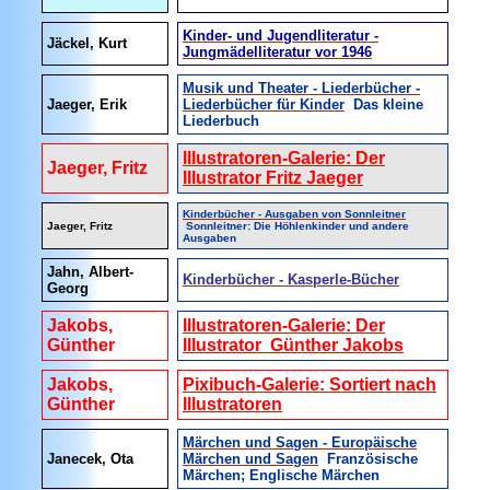
Kinder- und Jugendliteratur -
Jäckel, Kurt
Jungmädelliteratur vor 1946
Musik und Theater - Liederbücher -
Jaeger, Erik
Liederbücher für Kinder
Das kleine
Liederbuch
Illustratoren-Galerie: Der
Jaeger, Fritz
Illustrator Fritz Jaeger
Kinderbücher - Ausgaben von Sonnleitner
Jaeger, Fritz
Sonnleitner: Die Höhlenkinder und andere
Ausgaben
Jahn, Albert-
Kinderbücher - Kasperle-Bücher
Georg
Jakobs,
Illustratoren-Galerie: Der
Günther
Illustrator Günther Jakobs
Jakobs,
Pixibuch-Galerie: Sortiert nach
Günther
Illustratoren
Märchen und Sagen - Europäische
Janecek, Ota
Märchen und Sagen
Französische
Märchen; Englische Märchen