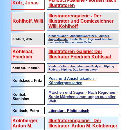
Pixibuch-Galerie - sortiert nach
Kötz, Jonas
Illustratoren
Illustratorengalerie - Der
Kohlhoff, Willi
Illustrator und Comiczeichner
Willi Kohlhoff
Kinderbücher - Jugendbuchreihen - Jupiter-
Kohlhoff, Willi
Jugendbände
Ursula Malin: Inge wird berühmt
und andere Bände dieser Reihe
Kohlsaat,
Illustratoren-Galerie: Der
Friedrich
Illustrator Friedrich Kohlsaat
Kinderbücher - Ausgaben von Rudyard Kipling
Kohlsaat, Friedrich
Rudyard Kipling: Das kommt davon
Post- und Ansichtskarten -
Kohlstaedt, Fritz
Künstlerpostkarten
Märchen und Sagen - Nach Regionen -
Kolibal,
Bunte Märchensammlungen aus aller
Stanislav
Welt
Kolitsch, Petra
Literatur - Plattdeutsch
Kolnberger,
Illustratorengalerie - Der
Anton M.
Illustrator Anton M. Kolnberger