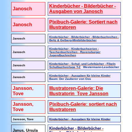
Kinderbücher - Bilderbücher -
Janosch
Ausgaben von Janosch
Pixibuch-Galerie: Sortiert nach
Janosch
Illustratoren
Kinderbücher - Bilderbücher - Bilderbuchreihen -
Janosch
Beltz & Gelberg-Minibilderbücher
Kinderbücher - Kinderbuchserien -
Janosch
Taschenbuchreihen - Ravensburger
Jugendbuchreihen
Kinderbücher - Schul- und Lehrbücher - Fibeln
Janosch
Schulbuchverlage T-Z
Westermann-Lesebücher
Kinderbücher - Ausgaben für kleine Kinder
Janosch
Baum: Der Zauberer von Oos
Jansson,
Illustratoren-Galerie: Die
Tove
Illustratorin Tove Jansson
Jansson,
Pixibuch-Galerie: sortiert nach
Tove
Illustratoren
Jansson, Tove
Kinderbücher - Ausgaben für kleine Kinder
Kinderbücher - Bilderbücher -
Janus, Ursula