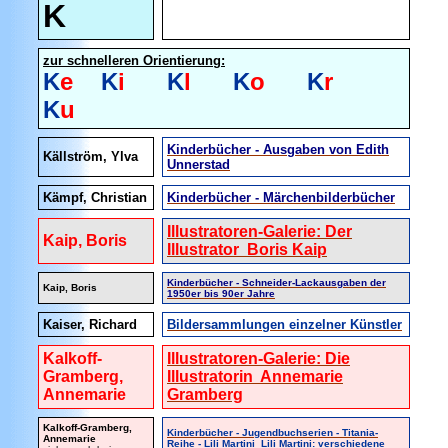
K
zur schnelleren Orientierung:
K
e
K
i
K
l
K
o
K
r
K
u
Kinderbücher - Ausgaben von Edith
Källström, Ylva
Unnerstad
Kämpf, Christian
Kinderbücher - Märchenbilderbücher
Illustratoren-Galerie: Der
Kaip, Boris
Illustrator Boris Kaip
Kinderbücher - Schneider-Lackausgaben der
Kaip, Boris
1950er bis 90er Jahre
Kaiser, Richard
Bildersammlungen einzelner Künstler
Kalkoff-
Illustratoren-Galerie: Die
Gramberg,
Illustratorin Annemarie
Annemarie
Gramberg
Kalkoff-Gramberg,
Kinderbücher - Jugendbuchserien - Titania-
Annemarie
Reihe - Lili Martini
Lili Martini: verschiedene