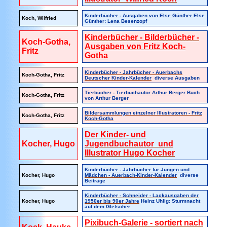
Kinderbücher - Ausgaben von Else Günther
Else
Koch, Wilfried
Günther: Lena Besenzopf
Kinderbücher - Bilderbücher -
Koch-Gotha,
Ausgaben von Fritz Koch-
Fritz
Gotha
Kinderbücher - Jahrbücher - Auerbachs
Koch-Gotha, Fritz
Deutscher Kinder-Kalender
diverse Ausgaben
Tierbücher - Tierbuchautor Arthur Berger
Buch
Koch-Gotha, Fritz
von Arthur Berger
Bildersammlungen einzelner Illustratoren - Fritz
Koch-Gotha, Fritz
Koch-Gotha
Der Kinder- und
Kocher, Hugo
Jugendbuchautor und
Illustrator Hugo Kocher
Kinderbücher - Jahrbücher für Jungen und
Kocher, Hugo
Mädchen - Auerbach-Kinder-Kalender
diverse
Beiträge
Kinderbücher - Schneider - Lackausgaben der
Kocher, Hugo
1950er bis 90er Jahre
Heinz Uhlig: Sturmnacht
auf dem Gletscher
Pixibuch-Galerie - sortiert nach