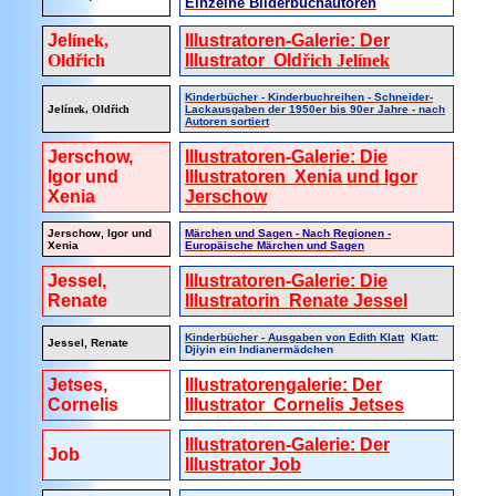
Einzelne Bilderbuchautoren
Jel
ínek,
Illustratoren-Galerie: Der
Oldřich
Illustrator Old
řich Jelínek
Kinderbücher - Kinderbuchreihen - Schneider-
Jel
ínek, Oldřich
Lackausgaben der 1950er bis 90er Jahre - nach
Autoren sortiert
Jerschow,
Illustratoren-Galerie: Die
Igor und
Illustratoren Xenia und Igor
Xenia
Jerschow
Jerschow, Igor und
Märchen und Sagen - Nach Regionen -
Xenia
Europäische Märchen und Sagen
Jessel,
Illustratoren-Galerie: Die
Renate
Illustratorin Renate Jessel
Kinderbücher - Ausgaben von Edith Klatt
Klatt:
Jessel, Renate
Djiyin ein Indianermädchen
Jetses,
Illustratorengalerie: Der
Cornelis
Illustrator Cornelis Jetses
Illustratoren-Galerie: Der
Job
Illustrator Job