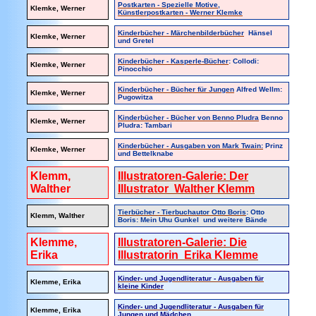
Postkarten - Spezielle Motive,
Klemke
, Werner
Künstlerpostkarten - Werner Klemke
Kinderbücher - Märchenbilderbücher
Hänsel
Klemke, Werner
und Gretel
Kinderbücher - Kasperle-Bücher
: Collodi:
Klemke, Werner
Pinocchio
Kinderbücher - Bücher für Jungen
Alfred Wellm:
Klemke, Werner
Pugowitza
Kinderbücher - Bücher von Benno Pludra
Benno
Klemke, Werner
Pludra: Tambari
Kinderbücher - Ausgaben von Mark Twain:
Prinz
Klemke, Werner
und Bettelknabe
Klemm,
Illustratoren-Galerie: Der
Walther
Illustrator Walther Klemm
Tierbücher - Tierbuchautor Otto Boris
: Otto
Klemm, Walther
Boris: Mein Uhu Gunkel und weitere Bände
Klemme,
Illustratoren-Galerie: Die
Erika
Illustratorin Erika Klemme
Kinder- und Jugendliteratur - Ausgaben für
Klemme, Erika
kleine Kinder
Kinder- und Jugendliteratur - Ausgaben für
Klemme, Erika
Jungen und Mädchen