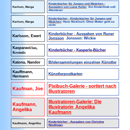
Kinderbücher für Jungen und Mädchen -
Karlson, Marga
Ausgaben von Liane Keller
Ein Kinderklub voll
Abenteuer
Kinderbücher - Kinderbücher für Jungen und
Karlson, Marga
Mädchen
: Hans Nicklisch: Ohne Mutter geht es
nicht
Kinderbücher - Ausgaben von Runer
Karlsson, Ewert
Jonsson
Jonsson: Wickie
Kasparavi
čius,
Kinderbücher - Kasperle-Bücher
Kestutis
Katona, Nandor
Bildersammlungen einzelner Künstler
Kauffmann,
Künstlerpostkarten
Hermann
Pixibuch-Galerie - sortiert nach
Kaufman, Joe
Illustratoren
Illustratoren-Galerie: Die
Kaufmann,
Illustratorin Angelika
Angelika
Kaufmann
Kinderbücher - Ausgaben von Christine
Kaufmann, Angelika
Nöstlinger