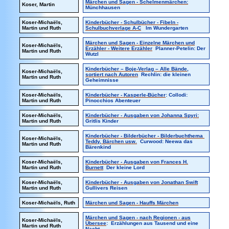
Märchen und Sagen - Schelmenmärchen:
Koser, Martin
Münchhausen
Koser-Michaëls,
Kinderbücher - Schulbücher - Fibeln -
Martin und Ruth
Schulbuchverlage A-C
Im Wundergarten
Märchen und Sagen - Einzelne Märchen und
Koser-Michaëls,
Erzähler - Weitere Erzähler
Planner-Petelin: Der
Martin und Ruth
Wutzl
Kinderbücher – Boje-Verlag – Alle Bände,
Koser-Michaëls
,
sortiert nach Autoren
Rechlin: die kleinen
Martin und Ruth
Geheimnisse
Koser-Michaëls,
Kinderbücher - Kasperle-Bücher
: Collodi:
Martin und Ruth
Pinocchios Abenteuer
Koser-Michaëls,
Kinderbücher - Ausgaben von Johanna Spyri:
Martin und Ruth
Gritlis Kinder
Kinderbücher - Bilderbücher - Bilderbuchthema
Koser-Michaëls,
Teddy, Bärchen usw.
Curwood: Neewa das
Martin und Ruth
Bärenkind
Koser-Michaëls,
Kinderbücher - Ausgaben von Frances H.
Martin und Ruth
Burnett
Der kleine Lord
Koser-Michaëls,
Kinderbücher - Ausgaben von Jonathan Swift
Martin und Ruth
Gullivers Reisen
Koser-Michaëls, Ruth
Märchen und Sagen - Hauffs Märchen
Märchen und Sagen - nach Regionen - aus
Koser-Michaëls,
Übersee
: Erzählungen aus Tausend und eine
Martin und Ruth
Nacht