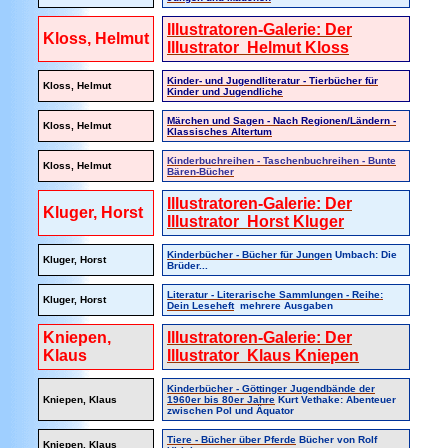
Illustratoren-Galerie: Der
Kloss, Helmut
Illustrator Helmut Kloss
Kinder- und Jugendliteratur - Tierbücher für
Kloss, Helmut
Kinder und Jugendliche
Märchen und Sagen - Nach Regionen/Ländern -
Kloss, Helmut
Klassisches Altertum
Kinderbuchreihen - Taschenbuchreihen - Bunte
Kloss, Helmut
Bären-Bücher
Illustratoren-Galerie: Der
Kluger, Horst
Illustrator Horst Kluger
Kinderbücher - Bücher für Jungen
Umbach: Die
Kluger, Horst
Brüder...
Literatur - Literarische Sammlungen - Reihe:
Kluger, Horst
Dein Leseheft
mehrere Ausgaben
Kniepen,
Illustratoren-Galerie: Der
Klaus
Illustrator Klaus Kniepen
Kinderbücher - Göttinger Jugendbände der
Kniepen, Klaus
1960er bis 80er Jahre
Kurt Vethake: Abenteuer
zwischen Pol und Äquator
Tiere - Bücher über Pferde
Bücher von Rolf
Kniepen, Klaus