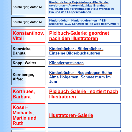
Kinderbücher – Boje-Verlag – Alle Bände,
sortiert nach Autoren
Matthias Brandner:
Kolnberger, Anton M.
Waldtraut das Förstermädel; Viola Wahlstedt:
Pia und das Lappenmädchen
Kinderbücher - Kinderbuchreihen - PEB-
Kolnberger, Anton M.
Bücherei:
E.G. Schäfer: Heike wird überrumpelt
Konstantinov,
Pixibuch-Galerie: geordnet
Vitali
nach den Illustratoren
Konwicka,
Kinderbücher - Bilderbücher -
Danuta
Einzelne Bilderbuchautoren
Kopp, Walter
Künstlerpostkarten
Kinderbücher - Regenbogen-Reihe
Kornberger,
Alma Holgersen: Schneesturm im
Alfred
Juni
Korthues,
Pixibuch-Galerie - sortiert nach
Barbara
Illustratoren
Koser-
Michaëls,
Illustratoren-Galerie
Martin und
Ruth