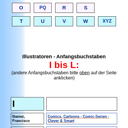
O
R
S
PQ
T
U
V
W
XYZ
Illustratoren - Anfangsbuchstaben
I bis L:
(andere Anfangsbuchstaben bitte
oben
auf der Seite
anklicken)
I
Ibanez,
Comics, Cartoons - Comic-Serien -
Francisco
Clever & Smart