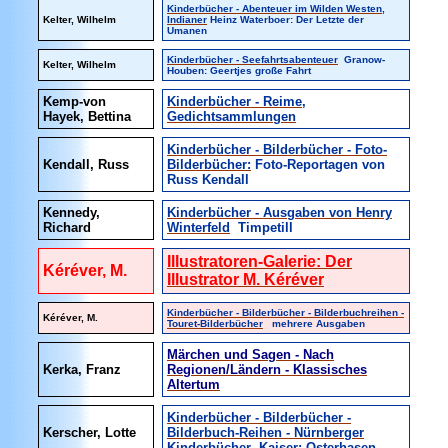
Kinderbücher - Abenteuer im Wilden Westen,
Kelter, Wilhelm
Indianer
Heinz Waterboer: Der Letzte der
Umanen
Kinderbücher - Seefahrtsabenteuer
Granow-
Kelter, Wilhelm
Houben: Geertjes große Fahrt
Kemp-von
Kinderbücher - Reime,
Hayek, Bettina
Gedichtsammlungen
Kinderbücher - Bilderbücher - Foto-
Kendall, Russ
Bilderbücher:
Foto-Reportagen von
Russ Kendall
Kennedy,
Kinderbücher - Ausgaben von Henry
Richard
Winterfeld
Timpetill
Illustratoren-Galerie: Der
Kéréver, M.
Illustrator M. Kéréver
Kinderbücher - Bilderbücher - Bilderbuchreihen -
Kéréver, M.
Touret-Bilderbücher
mehrere Ausgaben
Märchen und Sagen - Nach
Kerka, Franz
Regionen/Ländern - Klassisches
Altertum
Kinderbücher - Bilderbücher -
Kerscher, Lotte
Bilderbuch-Reihen - Nürnberger
Kinderbücher
Kaiser: Osterhasen