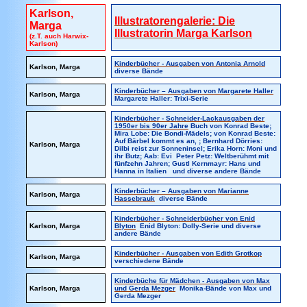
Karlson,
Illustratorengalerie: Die
Marga
Illustratorin Marga Karlson
(z.T. auch Harwix-
Karlson)
Kinderbücher - Ausgaben von Antonia Arnold
Karlson, Marga
diverse Bände
Kinderbücher – Ausgaben von Margarete Haller
Karlson, Marga
Margarete Haller: Trixi-Serie
Kinderbücher - Schneider-Lackausgaben der
1950er bis 90er Jahre
Buch von Konrad Beste;
Mira Lobe: Die Bondi-Mädels; von Konrad Beste:
Auf Bärbel kommt es an, ; Bernhard Dörries:
Karlson, Marga
Dilbi reist zur Sonneninsel; Erika Horn: Moni und
ihr Butz; Aab: Evi Peter Petz: Weltberühmt mit
fünfzehn Jahren; Gustl Kernmayr: Hans und
Hanna in Italien und diverse andere Bände
Kinderbücher – Ausgaben von Marianne
Karlson, Marga
Hassebrauk
diverse Bände
Kinderbücher - Schneiderbücher von Enid
Karlson, Marga
Blyton
Enid Blyton: Dolly-Serie und diverse
andere Bände
Kinderbücher - Ausgaben von Edith Grotkop
Karlson, Marga
verschiedene Bände
Kinderbüche für Mädchen - Ausgaben von Max
Karlson, Marga
und Gerda Mezger
Monika-Bände von Max und
Gerda Mezger