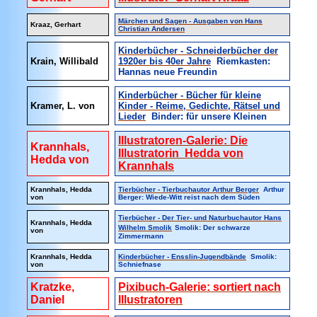
Märchen und Sagen - Ausgaben von Hans
Kraaz, Gerhart
Christian Andersen
Kinderbücher - Schneiderbücher der
Krain, Willibald
1920er bis 40er Jahre
Riemkasten:
Hannas neue Freundin
Kinderbücher - Bücher für kleine
Kramer, L. von
Kinder - Reime, Gedichte, Rätsel und
Lieder
Binder: für unsere Kleinen
Illustratoren-Galerie: Die
Krannhals,
Illustratorin Hedda von
Hedda von
Krannhals
Krannhals, Hedda
Tierbücher - Tierbuchautor Arthur Berger
Arthur
von
Berger: Wiede-Witt reist nach dem Süden
Tierbücher - Der Tier- und Naturbuchautor Hans
Krannhals, Hedda
Wilhelm Smolik
Smolik: Der schwarze
von
Zimmermann
Krannhals, Hedda
Kinderbücher - Ensslin-Jugendbände
Smolik:
von
Schniefnase
Kratzke,
Pixibuch-Galerie: sortiert nach
Daniel
Illustratoren