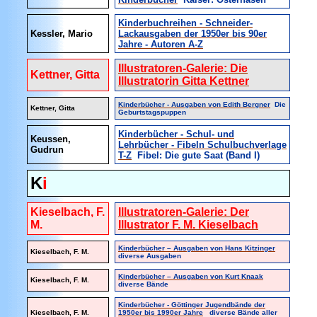
Kinderbuchreihen - Schneider-
Kessler, Mario
Lackausgaben der 1950er bis 90er
Jahre - Autoren A-Z
Illustratoren-Galerie: Die
Kettner, Gitta
Illustratorin Gitta Kettner
Kinderbücher - Ausgaben von Edith Bergner
Die
Kettner, Gitta
Geburtstagspuppen
Kinderbücher - Schul- und
Keussen,
Lehrbücher - Fibeln Schulbuchverlage
Gudrun
T-Z
Fibel: Die gute Saat (Band I)
K
i
Kieselbach, F.
Illustratoren-Galerie: Der
M.
Illustrator F. M. Kieselbach
Kinderbücher – Ausgaben von Hans Kitzinger
Kieselbach, F. M.
diverse Ausgaben
Kinderbücher – Ausgaben von Kurt Knaak
Kieselbach, F. M.
diverse Bände
Kinderbücher - Göttinger Jugendbände der
Kieselbach, F. M.
1950er bis 1990er Jahre
diverse Bände aller