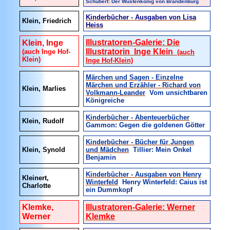
Schubert: Der Wüstenkönig von Brandenburg
Kinderbücher - Ausgaben von Lisa
Klein, Friedrich
Heiss
Illustratoren-Galerie: Die
Klein, Inge
Illustratorin Inge Klein
(auch Inge Hof-
(auch
Klein)
Inge Hof-Klein)
Märchen und Sagen - Einzelne
Märchen und Erzähler - Richard von
Klein, Marlies
Volkmann-Leander
Vom unsichtbaren
Königreiche
Kinderbücher - Abenteuerbücher
Klein, Rudolf
Gammon: Gegen die goldenen Götter
Kinderbücher - Bücher für Jungen
Klein, Synold
und Mädchen
Tillier: Mein Onkel
Benjamin
Kinderbücher - Ausgaben von Henry
Kleinert,
Winterfeld
Henry Winterfeld: Caius ist
Charlotte
ein Dummkopf
Klemke,
Illustratoren-Galerie: Werner
Werner
Klemke