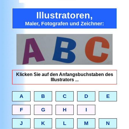
Illustratoren
,
Maler,
Fotografen
und
Zeichner
:
Klicken Sie auf den Anfangsbuchstaben des
Illustrators ...
A
B
C
D
E
F
G
H
I
J
K
L
M
N