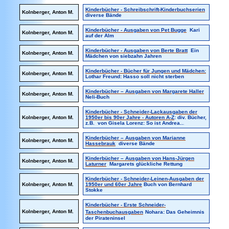
Kinderbücher - Schreibschrift-Kinderbuchserien
Kolnberger, Anton M.
diverse Bände
Kinderbücher - Ausgaben von Pet Bugge
Kari
Kolnberger, Anton M.
auf der Alm
Kinderbücher - Ausgaben von Berte Bratt
Ein
Kolnberger, Anton M.
Mädchen von siebzahn Jahren
Kinderbücher - Bücher für Jungen und Mädchen:
Kolnberger, Anton M.
Lothar Freund: Hasso soll nicht sterben
Kinderbücher – Ausgaben von Margarete Haller
Kolnberger, Anton M.
Neli-Buch
Kinderbücher - Schneider-Lackausgaben der
Kolnberger, Anton M.
1950er bis 90er Jahre - Autoren A-Z
: div. Bücher,
z.B. von Gisela Lorenz: So ist Andrea..
.
Kinderbücher – Ausgaben von Marianne
Kolnberger, Anton M.
Hassebrauk
diverse Bände
Kinderbücher – Ausgaben von Hans-Jürgen
Kolnberger, Anton M.
Laturner
Margarets glückliche Rettung
Kinderbücher - Schneider-Leinen-Ausgaben der
Kolnberger, Anton M.
1950er und 60er Jahre
Buch von Bernhard
Stokke
Kinderbücher - Erste Schneider-
Kolnberger, Anton M.
Taschenbuchausgaben
Nohara: Das Geheimnis
der Pirateninsel