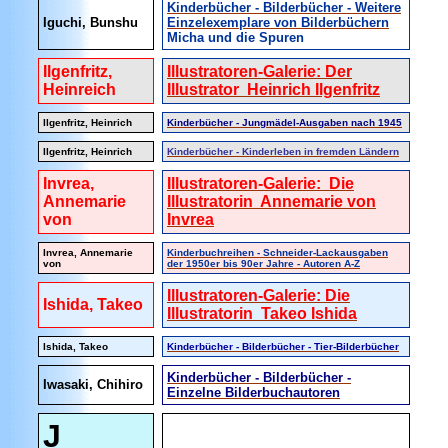
Kinderbücher - Bilderbücher - Weitere
Iguchi, Bunshu
Einzelexemplare von Bilderbüchern
Micha und die Spuren
Ilgenfritz,
Illustratoren-Galerie: Der
Heinreich
Illustrator Heinrich Ilgenfritz
Ilgenfritz, Heinrich
Kinderbücher - Jungmädel-Ausgaben nach 1945
Ilgenfritz, Heinrich
Kinderbücher - Kinderleben in fremden Ländern
Invrea,
Illustratoren-Galerie: Die
Annemarie
Illustratorin Annemarie von
von
Invrea
Invrea, Annemarie
Kinderbuchreihen - Schneider-Lackausgaben
von
der 1950er bis 90er Jahre - Autoren A-Z
Illustratoren-Galerie: Die
Ishida, Takeo
Illustratorin Takeo Ishida
Ishida, Takeo
Kinderbücher - Bilderbücher - Tier-Bilderbücher
Kinderbücher - Bilderbücher -
Iwasaki, Chihiro
Einzelne Bilderbuchautoren
J