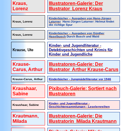
Kraus,
Illustratoren-Galerie: Der
Lorenz
Illustrator Lorenz Kraus
Kinderbücher – Ausgaben von Hans-Jürgen
Kraus, Lorenz
Laturner
Hans-Jürgen Laturner: Helmut findet
die richtige Spur
Kinderbücher – Ausgaben von Günther
Kraus, Lorenz
Haselbusch
Durch Busch und Wald
Kinder- und Jugendliteratur -
Krause, Ute
Detektivgeschichten und Krimis für
Kinder und Jugendliche
Krause-
Illustratoren-Galerie: Der
Carus, Arthur
Illustrator Arthur Krause-Carus
Krause-Carus, Arthur
Kinderbücher - Jungmädelliteratur vor 1946
Kraushaar,
Pixibuch-Galerie: Sortiert nach
Sabine
Illustratoren
Kinder- und Jugendliteratur -
Kraushaar, Sabine
Geschichtensammlungen - Leselernreihen
Krautmann,
Illustratoren-Galerie: Die
Milada
Illustratorin Milada Krautmann