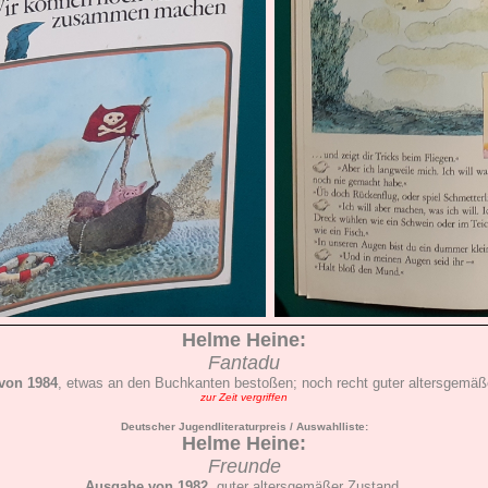
Helme
Heine
:
Fantadu
von 1984
, etwas an den Buchkanten bestoßen; noch recht guter altersgemäß
zur Zeit vergriffen
Deutscher Jugendliteraturpreis / Auswahlliste:
Helme Heine:
Freunde
Ausgabe von 1982
, guter altersgemäßer Zustand,