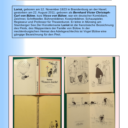
Loriot,
geboren am 12. November 1923 in Brandenburg an der Havel;
gestorben am 22. August 2011; geboren als
Bernhard Victor Christoph-
Carl von Bülow
, kurz
Vicco von Bülow
, war ein deutscher Komödiant,
Zeichner, Schriftsteller, Bühnenbildner, Kostümbildner, Schauspieler,
Regisseur und Professor für Theaterkunst. Er lebte in Münsing am
Starnberger See.
Der Künstlername
Loriot
ist die französische Bezeichnung
des Pirols, des Wappentiers der Familie von Bülow. In der
mecklenburgischen Heimat des Adelsgeschlechts ist
Vogel Bülow
eine
gängige Bezeichnung für den Pirol.