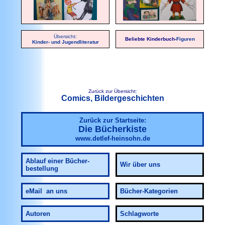
Übersicht:
Beliebte Kinderbuch-
Figuren
Kinder- und Jugendliteratur
Zurück zur Übersicht:
Comics, Bildergeschichten
Zurück zur Startseite:
Die Bücherkiste
www.detlef-heinsohn.de
Ablauf einer Bücher-
Wir über uns
bestellung
eMail an uns
Bücher-Kategorien
Autoren
Schlagworte