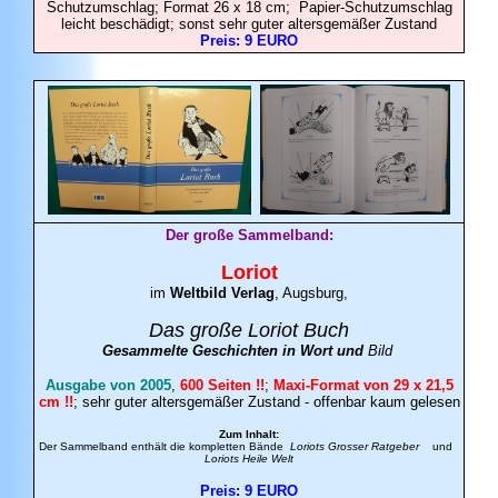
Schutzumschlag; Format 26 x 18 cm; Papier-Schutzumschlag
leicht beschädigt; sonst sehr guter altersgemäßer Zustand
Preis: 9 EURO
Der große Sammelband:
Loriot
im
Weltbild Verlag
, Augsburg,
Das große Loriot Buch
Gesammelte Geschichten in Wort und
Bild
Ausgabe von 2005
,
600 Seiten !!
;
Maxi-Format von 29 x 21,5
cm !!
; sehr guter altersgemäßer Zustand - offenbar kaum gelesen
Zum Inhalt:
Der Sammelband enthält die kompletten Bände
Loriots Grosser Ratgeber
und
Loriots Heile Welt
Preis: 9 EURO