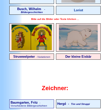
Busch, Wilhelm
-
Loriot
Bildergeschichten
Bitte auf die Bilder oder Texte klicken ...
Struwwelpeter
Der kleine Eisbär
- Variationen
Zeichner:
Baumgarten, Fritz
-
Hergé -
Tim und Struppi
Verschiedene Bildergeschichten