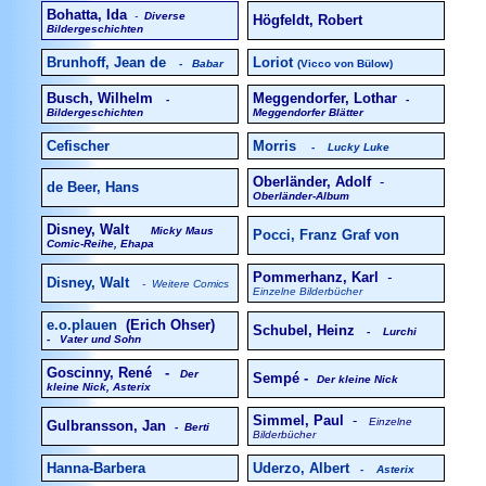
Bohatta, Ida
-
Diverse
Högfeldt, Robert
Bildergeschichten
Brunhoff, Jean de
Loriot
-
Babar
(Vicco von Bülow)
Busch, Wilhelm
Meggendorfer, Lothar
-
-
Bildergeschichten
Meggendorfer Blätter
Cefischer
Morris
- Lucky Luke
Oberländer, Adolf
-
de Beer, Hans
Oberländer-Album
Disney, Walt
Micky Maus
Pocci, Franz Graf von
Comic-Reihe, Ehapa
Pommerhanz, Karl
-
Disney, Walt
- Weitere Comics
Einzelne Bilderbücher
e.o.plauen
(Erich Ohser)
Schubel, Heinz
- Lurchi
- Vater und Sohn
Goscinny, René -
Der
Sempé -
Der kleine Nick
kleine Nick, Asterix
Simmel, Paul
-
Einzelne
Gulbransson, Jan
- Berti
Bilderbücher
Hanna-Barbera
Uderzo, Albert
- Asterix