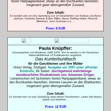
fester Hartpappe
inband; etwas an den Buchkanten bestoßen;
insgesamt guter altersgemäßer Zustand,
Zum Inhalt:
Es handelt sich um eine Sammlung von 10 Geschichten von Kathryn und Byron
Jackson, Charlotte Zolotow, Esther Wilkin, Nancy Fielding Hulick, Florence
Michelson, Jean Cushman u.a. ...
Preis: 8 EUR
Paula
Knüpffer
:
Schauspielerin und Musikerin; 1890-1978. Von ihr werden in der Deutschen
Nationalbibliothek 14 Publikationen angeführt.
Das Kunterbuntbuch
für die Ganzkleinen und ihre Mütter
Union Verlag, Stuttgart;
Ausgabe um 1947 unter alliierter
Kontrolle
, 64 Seiten
durchgehend mehrfarbige
wunderschöne Illustrationen von Johannes Grüger
;
Leinenrücken mit lackiertem festen Hartpappe
inband; etwas an
den Buchkanten bestoßen; kleinere Läsuren an den Blattkanten;
insgesamt guter altersgemäßer Zustand,
Zum Inhalt:
Es handelt sich um eine Sammlung vieler kleiner Geschichten, Lieder (mit Noten),
Spiele und Gedichte ...
Preis: 12 EUR