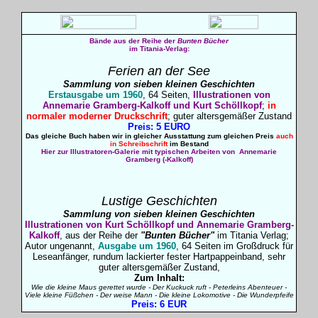
Bände aus der Reihe der
Bunten Bücher
im Titania-Verlag:
Ferien an der See
Sammlung von sieben kleinen Geschichten
Erstausgabe um 1960
, 64 Seiten,
Illustrationen von
Annemarie Gramberg-Kalkoff und Kurt Schöllkopf
;
in
normaler moderner Druckschrift
; guter altersgemäßer Zustand
Preis: 5 EURO
Das gleiche Buch haben wir in gleicher Ausstattung zum gleichen Preis
auch
in Schreibschrift
im Bestand
Hier zur Illustratoren-Galerie mit typischen Arbeiten von
Annemarie
Gramberg (-Kalkoff)
Lustige Geschichten
Sammlung von sieben kleinen Geschichten
I
llustrationen von Kurt Schöllkopf und Annemarie Gramberg-
Kalkoff
, aus der Reihe der
"Bunten Bücher"
im Titania Verlag;
Autor ungenannt,
Ausgabe um 1960
, 64 Seiten im Großdruck für
Leseanfänger, rundum lackierter fester Hartpappeinband, sehr
guter altersgemäßer Zustand,
Zum Inhalt:
Wie die kleine Maus gerettet wurde - Der Kuckuck ruft - Peterleins Abenteuer -
Viele kleine Füßchen - Der weise Mann - Die kleine Lokomotive - Die Wunderpfeife
Preis: 6 EUR