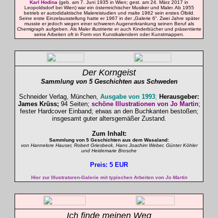
Karl Hodina
(geb. am 7. Juni 1935 in Wien; gest. am 24. März 2017 in
Leopoldsdorf bei Wien) war ein österreichischer Musiker und Maler. Ab 1955
betrieb er autodidaktische Malereistudien und malte 1962 sein erstes Ölbild.
Seine erste Einzelausstellung hatte er 1967 in der „Galerie 6“. Zwei Jahre später
musste er jedoch wegen einer schweren Augenerkrankung seinen Beruf als
Chemigraph aufgeben. Als Maler illustrierte er auch Kinderbücher und präsentierte
seine Arbeiten oft in Form von Kunstkalendern oder Kunstmappen.
Der
Korngeist
Sammlung von 5 Geschichten
aus Schweden
Schneider Verlag, München,
Ausgabe von 1993
;
Herausgeber:
James Krüss;
94 Seiten;
schöne Illustrationen von Jo Martin
;
fester Hardcover Einband; etwas an den Buchkanten bestoßen;
insgesamt guter altersgemäßer Zustand.
Zum Inhalt:
Sammlung von 5 Geschichten aus dem Wasaland:
von Hannelore Hauser, Robert Griesbeck, Hans Joachim Weber, Günter Köhler
und Heidemarie Brosche
Preis: 5 EUR
Hier zur Illustratoren-Galerie mit typischen Arbeiten von
Jo Martin
Ich finde meinen Weg