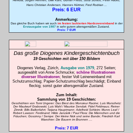
Herkula, Jürgen Rennert, Uwe Kant, Gunter Preuß, Jutta Schlott, Peter Hacks,
Hans Christian Andersen, Hannes Hüttner, Fred Rodrian ...
Preis: 6 EUR
Anmerkung:
Das gleiche Buch haben wir auch
im festen lackierten Hardcovereinband
in der
Erstausgabe von 1987
in sehr gutem altersgemäßen Zustand.
Preis: 7 EUR
Das große Diogenes Kindergeschichtenbuch
19 Geschichten mit über 150 Bildern
Diogenes Verlag, Zürich,
Ausgabe von 1979
, 272 Seiten;
ausgewählt von Anne Schmucke;
schöne Illustrationen
diverser Illustratoren
; fester Voll Leineneinband mit
Schutzumschlag; Papier-Schutzumschlag beschädigt; Einband
fleckig; sonst guter altersgemäßer Zustand.
Zum Inhalt:
Sammlung von 19 Geschichten:
Geschichten von Tomi Ungerer: Das Biest des Monsieur Racine; Luis Murschetz:
Der Maulwurf Grabowski; Luis Wahl / Maurice Sendak: Fidel Feldmaus; Reiner
Zimnik: Bills Ballonfahrt; Tatjana Hauptmann: Adelheid Schleim; Munro Leaf /
Robert Lawson: Ferdinand; Hilde Janzárik / Paul Flora: Die Männchen und die
Fräuchen; Goscinny / Sempe: Der kleine Nick und seine Bande; Friedrich Karl
Waechter: Die Bauern im Brunnen ....
Preis: 7 EUR