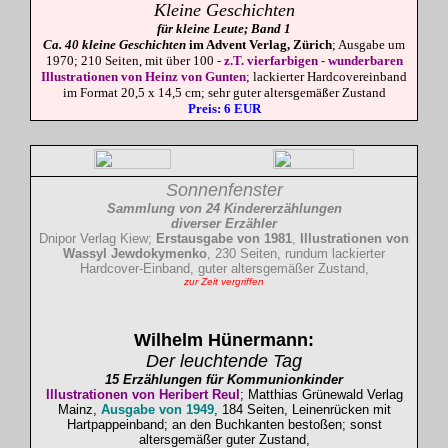
Kleine Geschichten
für kleine Leute; Band 1
Ca. 40 kleine Geschichten
im Advent Verlag, Zürich
; Ausgabe um
1970; 210 Seiten,
mit über 100 -
z.T. vierfarbigen - wunderbaren
Illustrationen von Heinz von
Gunten
; lackierter Hardcovereinband
im Format 20,5 x 14,5 cm; sehr
guter altersgemäßer Zustand
Preis: 6 EUR
Sonnenfenster
Sammlung von 24 Kindererzählungen
diverser Erzähler
Dnipor Verlag Kiew;
Erstausgabe von 1981
,
Illustrationen von
Wassyl Jewdokymenko
, 230 Seiten, rundum lackierter
Hardcover-Einband,
guter altersgemäßer Zustand,
zur Zeit vergriffen
Wilhelm
Hünermann
:
Der leuchtende Tag
15 Erzählungen für Kommunionkinder
Illustrationen von Heribert Reul
; Matthias Grünewald Verlag
Mainz,
Ausgabe von 1949
, 184 Seiten, Leinenrücken mit
Hartpappeinband; an den Buchkanten bestoßen; sonst
altersgemäßer guter Zustand,