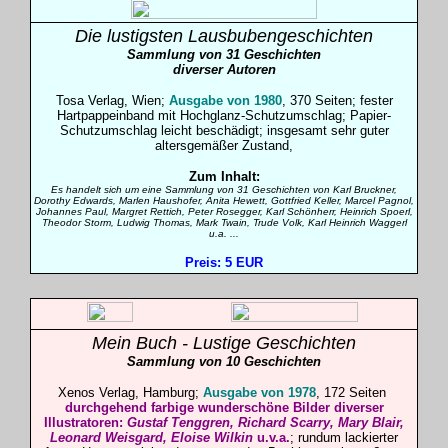
Die lustigsten Lausbubengeschichten
Sammlung von 31 Geschichten
diverser Autoren
Tosa Verlag, Wien;
Ausgabe von 1980
, 370 Seiten; fester
Hartpappe
inband mit Hochglanz-Schutzumschlag; Papier-
Schutzumschlag leicht beschädigt; insgesamt sehr guter
altersgemäßer Zustand,
Zum Inhalt:
Es handelt sich um eine Sammlung von 31 Geschichten von Karl Bruckner,
Dorothy Edwards, Marlen Haushofer, Anita Hewett, Gottfried Keller, Marcel Pagnol,
Johannes Paul, Margret Rettich, Peter Rosegger, Karl Schönherr, Heinrich Spoerl,
Theodor Storm, Ludwig Thomas, Mark Twain, Trude Volk, Karl Heinrich Waggerl
u.a. ...
Preis: 5 EUR
Mein Buch - Lustige Geschichten
Sammlung von 10 Geschichten
Xenos Verlag, Hamburg;
Ausgabe von 1978
, 172 Seiten
durchgehend farbige wunderschöne Bilder diverser
Illustratoren:
Gustaf Tenggren, Richard Scarry, Mary Blair,
Leonard Weisgard, Eloise Wilkin
u.v.a.
; rundum lackierter