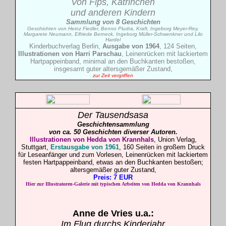
Von
Fips, Katrinchen
und anderen Kindern
Sammlung von 8 Geschichten
Geschichten von Heinz Fiedler, Benno Pludra, Kraft, Ingeborg Meyer-Rey,
Margarete Neumann, Elfriede Berneck, Ingeborg Müller-Schwenkner und Lilo
Hardel
Kinderbuchverlag Berlin,
Ausgabe von 1964
, 124 Seiten,
Illustrationen von Harri Parschau
, Leinenrücken mit lackiertem
Hartpappeinband, minimal an den Buchkanten bestoßen,
insgesamt guter altersgemäßer Zustand,
zur Zeit vergriffen
Der Tausendsasa
Geschichtensammlung
von ca. 50 Geschichten diverser Autoren
.
I
llustrationen von Hedda von Krannhals
, Union Verlag,
Stuttgart,
Erstausgabe von 1961
, 160 Seiten in großem Druck
für Leseanfänger und zum Vorlesen, Leinenrücken mit lackiertem
festen Hartpappeinband, etwas an den Buchkanten bestoßen;
altersgemäßer guter Zustand,
Preis: 7 EUR
Hier zur Illustratoren-Galerie mit typischen Arbeiten von
Hedda von Krannhals
Anne de
Vries
u.a.
:
Im Flug durchs Kinderjahr