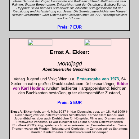
kleine Bär und der Vogel; Geschichte von Karlheinz Schaaf: Mattheis und sein
Palmen; Werner Bergengruen: Zwieselchen und der Osterhase; Barbara Bartos-
Höppner: Heino und das Osterfeuer; Die biblische Ostergeschichte mit der
Kreuzigung und Auferstehung von Jesus; Die Sonntagsgeschichte von Margret
Rettich; Geschichten über Osterhasen; Ostersprüche; Die 777. Hasengeschichte
von Fred Rodrian.
Preis: 7 EUR
Ernst A.
Ekker
:
Mondjagd
Abenteuerliche Geschichten
Verlag Jugend und Volk; Wien u.a.
Erstausgabe von 1973
, 64
Seiten in extra großen Druckbuchstaben für Leseanfänger,
Bilder
von Karl
Hodina
;
rundum lackierter Hartpappeinband; leicht an
den Buchkanten bestoßen; guter altersgemäßer Zustand,
Preis: 5 EUR
Ernst A. Ekker
(geb. am 4. März 1937 in Idar-Oberstein; gest. am 18. Mai 1999 in
Ravensburg) war ein österreichischer Schriftsteller, der vor allem Kinder- und
Jugendbücher, aber auch Drehbücher für Hörspiele, Filme und Dramen sowie
Prosawerke verfasste. Er war zunächst als Lektor für den Österreichischen
Rundfunk (ORF) tätig, später auch bei amerikanischen Fernsehanstalten. Seine
Themen waren oft Frieden, Toleranz und Ökologie. Im Zentrum seines Schaffens
standen Kindertheater, Kindermusical und Kinderoper.