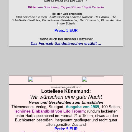
Norbert Wenn und Eva Laue /
Bilder von
Doris Henry, Pepperl Ott und Sigrid Partecke
Titel der Geschichten:
Kläff soll zählen lernen, Kläff will einen anderen Namen; Das Wrack, Die
Schildkröte Panthilea; Die seltsame Reisetasche; Der Bösewicht; Klu ist da; Klu
in der Schule
Preis: 5 EUR
siehe auch bei unserer Heftreihe:
Das Fernseh-Sandmännchen erzählt ...
Zusammengestellt von
Lotteliese Künemund:
Wir wünschen eine gute Nacht
Verse und Geschichten zum Einschlafen
Thienemanns Verlag, Stuttgart,
Ausgabe von 1969
, 100 Seiten,
schönes Einbandbild von Lilo Fromm
; rundum lackierter
fester Hartpappeinband im Format 21 x 15 cm; etwas an den
Buchkanten bestoßen; insgesamt gepflegter und recht guter
altersgemäßer Zustand
Preis: 5 EUR