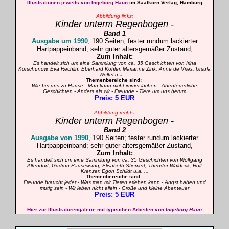
Illustrationen jeweils von Ingeborg Haun
im Saatkorn Verlag, Hamburg
Abbildung links:
Kinder unterm Regenbogen -
Band 1
Ausgabe um 1990
, 190 Seiten; fester rundum lackierter
Hartpappe
inband; sehr guter altersgemäßer Zustand,
Zum Inhalt:
Es handelt sich um eine Sammlung von ca. 35 Geschichten von Irina
Korschunow, Eva Rechlin, Eberhard Köhler, Marianne Zink, Anne de Vries, Ursula
Wölfel u.a. ...
Themenbereiche sind:
Wie bei uns zu Hause - Man kann nicht immer lachen - Abenteuerliche
Geschichten - Anders als wir - Freunde - Tiere um uns herum
Preis: 5 EUR
Abbildung rechts:
Kinder unterm Regenbogen -
Band 2
Ausgabe von 1990
, 190 Seiten; fester rundum lackierter
Hartpappe
inband; sehr guter altersgemäßer Zustand,
Zum Inhalt:
Es handelt sich um eine Sammlung von ca. 35 Geschichten von Wolfgang
Altendorf, Gudrun Pausewang, Elisabeth Stiemert, Theodor Waldeck, Rolf
Krenzer, Egon Schildt u.a. ...
Themenbereiche sind:
Freunde braucht jeder - Was man mit Tieren erleben kann - Angst haben und
mutig sein - Wir leben nicht allein - Große und kleine Abenteuer
Preis: 5 EUR
Hier zur Illustratorengalerie mit typischen Arbeiten von
Ingeborg Haun