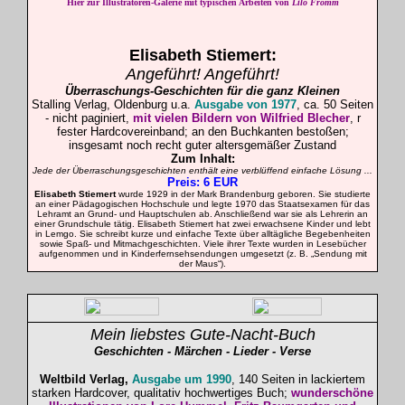
Hier zur Illustratoren-Galerie mit typischen Arbeiten von
Lilo Fromm
Elisabeth Stiemert:
Angeführt! Angeführt!
Überraschungs-Geschichten für die ganz Kleinen
Stalling Verlag, Oldenburg u.a.
Ausgabe von 1977
, ca. 50 Seiten
- nicht paginiert,
mit vielen Bildern von Wilfried Blecher
, r
fester Hardcovereinband; an den Buchkanten bestoßen;
insgesamt noch recht guter altersgemäßer Zustand
Zum Inhalt:
Jede der Überraschungsgeschichten enthält eine verblüffend einfache Lösung ...
Preis: 6 EUR
Elisabeth Stiemert
wurde 1929 in der Mark Brandenburg geboren. Sie studierte
an einer Pädagogischen Hochschule und legte 1970 das Staatsexamen für das
Lehramt an Grund- und Hauptschulen ab. Anschließend war sie als Lehrerin an
einer Grundschule tätig. Elisabeth Stiemert hat zwei erwachsene Kinder und lebt
in Lemgo. Sie schreibt kurze und einfache Texte über alltägliche Begebenheiten
sowie Spaß- und Mitmachgeschichten. Viele ihrer Texte wurden in Lesebücher
aufgenommen und in Kinderfernsehsendungen umgesetzt (z. B. „Sendung mit
der Maus“).
Mein liebstes Gute-Nacht-Buch
Geschichten - Märchen - Lieder - Verse
Weltbild Verlag,
Ausgabe um 1990
, 140 Seiten in lackiertem
starken Hardcover, qualitativ hochwertiges Buch;
wunderschöne