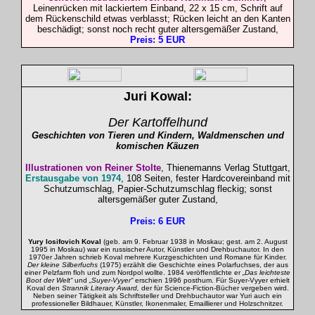
Leinenrücken mit lackiertem Einband, 22 x 15 cm, Schrift auf
dem Rückenschild etwas verblasst; Rücken leicht an den Kanten
beschädigt; sonst noch recht guter altersgemäßer Zustand,
Preis: 5 EUR
Juri
Kowal
:
Der
Kartoffelhund
Geschichten von Tieren und Kindern, Waldmenschen und
komischen Käuzen
I
llustrationen von Reiner
Stolte
, Thienemanns Verlag Stuttgart,
Erstausgabe von 1974
, 108 Seiten, fester Hardcovereinband mit
Schutzumschlag, Papier-Schutzumschlag fleckig; sonst
altersgemäßer guter Zustand,
Preis: 6 EUR
Yury Iosifovich Koval
(geb. am 9. Februar 1938 in Moskau; gest. am 2. August
1995 in Moskau) war ein russischer Autor, Künstler und Drehbuchautor. In den
1970er Jahren schrieb Koval mehrere Kurzgeschichten und Romane für Kinder.
Der kleine Silberfuchs
(1975) erzählt die Geschichte eines Polarfuchses, der aus
einer Pelzfarm floh und zum Nordpol wollte. 1984 veröffentlichte er
„Das leichteste
Boot der Welt“
und
„Suyer-Vyyer“
erschien 1996 posthum. Für Suyer-Vyyer erhielt
Koval den
Strannik Literary Award,
der für Science-Fiction-Bücher vergeben wird.
Neben seiner Tätigkeit als Schriftsteller und Drehbuchautor war Yuri auch ein
professioneller Bildhauer, Künstler, Ikonenmaler, Emaillierer und Holzschnitzer.