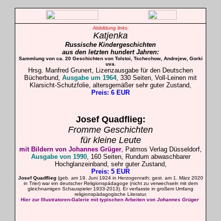
Abbildung links:
Katjenka
Russische Kindergeschichten
aus den letzten hundert Jahren:
Sammlung von ca. 20 Geschichten von Tolstoi, Tschechow, Andrejew, Gorki
uva.
Hrsg. Manfred Grunert, Lizenzausgabe für den Deutschen
Bücherbund,
Ausgabe um 1964
, 330 Seiten, Voll-Leinen mit
Klarsicht-Schutzfolie,
altersgemäßer sehr guter Zustand,
Preis: 6 EUR
Josef
Quadflieg
:
Fromme Geschichten
für kleine Leute
mit Bildern von Johannes
Grüger
, Patmos Verlag Düsseldorf,
Ausgabe von 1990
, 160 Seiten, Rundum abwaschbarer
Hochglanzeinband, sehr
guter Zustand,
Preis: 5 EUR
Josef Quadflieg
(geb. am 19. Juni 1924 in Herzogenrath; gest. am 1. März 2020
in Trier) war ein deutscher Religionspädagoge (nicht zu verwechseln mit dem
gleichnamigen Schauspieler 1933-2013). Er verfasste in großem Umfang
religionspädagogische Literatur.
Hier zur Illustratoren-Galerie mit typischen Arbeiten von
Johannes Grüger