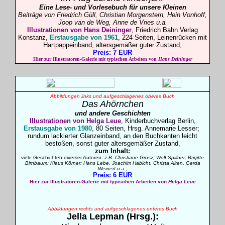
Eine Lese- und Vorlesebuch für unsere Kleinen
Beiträge von Friedrich Güll, Christian Morgenstern, Hein Vonhoff,
Joop van de Weg, Anne de Vries u.a.
I
llustrationen von Hans Deininger
, Friedrich Bahn Verlag
Konstanz,
Erstausgabe von 1961
, 224 Seiten, Leinenrücken mit
Hartpappeinband, altersgemäßer guter Zustand,
Preis: 7 EUR
Hier zur Illustratoren-Galerie mit typischen Arbeiten von
Hans Deininger
Abbildungen links und aufgeschlagenes oberes Buch
Das Ahörnchen
und andere Geschichten
I
llustrationen von Helga
Leue
, Kinderbuchverlag Berlin,
Erstausgabe von 1980
, 80 Seiten, Hrsg. Annemarie Lesser;
rundum lackierter Glanzeinband, an den Buchkanten leicht
bestoßen, sonst guter altersgemäßer Zustand,
zum Inhalt:
viele Geschichten diverser Autoren:
z.B. Christiane Grosz; Wolf Spillner; Brigitte
Birnbaum; Klaus Körner; Hans Lebe, Joachim Habicht, Christa Alten, Gerda
Weinert u.a.;
Preis: 6 EUR
Hier zur Illustratoren-Galerie mit typischen Arbeiten von
Helga Leue
Abbildungen rechts und aufgeschlagenes unteres Buch
Jella
Lepman
(Hrsg.):