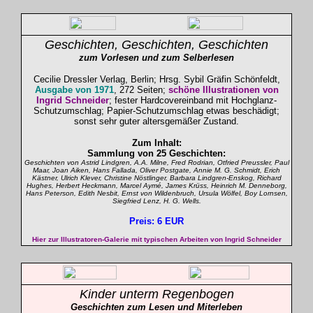
Geschichten, Geschichten, Geschichten
zum Vorlesen und zum Selberlesen
Cecilie Dressler Verlag, Berlin; Hrsg. Sybil Gräfin Schönfeldt,
Ausgabe von 1971
, 272 Seiten;
schöne Illustrationen von
Ingrid Schneider
; fester Hardcovereinband mit Hochglanz-
Schutzumschlag; Papier-Schutzumschlag etwas beschädigt;
sonst sehr guter altersgemäßer Zustand.
Zum Inhalt:
Sammlung von 25 Geschichten:
Geschichten von Astrid Lindgren, A.A. Milne, Fred Rodrian, Otfried Preussler, Paul
Maar, Joan Aiken, Hans Fallada, Oliver Postgate, Annie M. G. Schmidt, Erich
Kästner, Ulrich Klever, Christine Nöstlinger, Barbara Lindgren-Enskog, Richard
Hughes, Herbert Heckmann, Marcel Aymé, James Krüss, Heinrich M. Denneborg,
Hans Peterson, Edith Nesbit, Ernst von Wildenbruch, Ursula Wölfel, Boy Lornsen,
Siegfried Lenz, H. G. Wells.
Preis: 6 EUR
Hier zur Illustratoren-Galerie mit typischen Arbeiten von
Ingrid Schneider
Kinder unterm Regenbogen
Geschichten zum Lesen und Miterleben