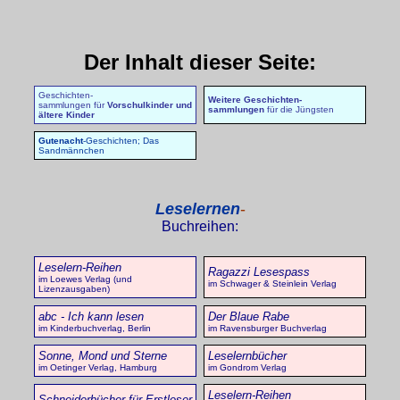
Der Inhalt dieser Seite:
Geschichten-
Weitere Geschichten-
sammlungen für
Vorschulkinder und
sammlungen
für die Jüngsten
ältere Kinder
Gutenacht
-Geschichten; Das
Sandmännchen
Leselernen
-
Buchreihen
:
Leselern-Reihen
Ragazzi Lesespass
im Loewes Verlag (und
im Schwager & Steinlein Verlag
Lizenzausgaben)
abc - Ich kann lesen
Der Blaue Rabe
im Kinderbuchverlag, Berlin
im Ravensburger Buchverlag
Sonne, Mond und Sterne
Leselernbücher
im Oetinger Verlag, Hamburg
im Gondrom Verlag
Leselern-Reihen
Schneiderbücher für Erstleser