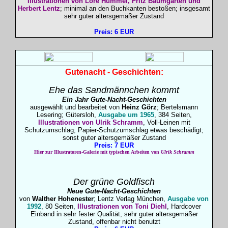
Illustrationen von Lore Hummel, Fritz Baumgarten und
Herbert Lentz
; minimal an den Buchkanten bestoßen; insgesamt
sehr guter altersgemäßer Zustand
Preis: 6 EUR
Gutenacht - Geschichten:
Ehe das Sandmännchen kommt
Ein Jahr Gute-Nacht-Geschichten
ausgewählt und bearbeitet von
Heinz Görz
; Bertelsmann
Lesering; Gütersloh,
Ausgabe um 1965
, 384 Seiten,
Illustrationen von Ulrik Schramm
, Voll-Leinen mit
Schutzumschlag; Papier-Schutzumschlag etwas beschädigt;
sonst guter altersgemäßer Zustand
Preis: 7 EUR
Hier zur Illustratoren-Galerie mit typischen Arbeiten von
Ulrik Schramm
Der grüne Goldfisch
Neue Gute-Nacht-Geschichten
von
Walther Hohenester
; Lentz Verlag München,
Ausgabe von
1992
, 80 Seiten,
Illustrationen von Toni Diehl
, Hardcover
Einband in sehr fester Qualität, sehr guter altersgemäßer
Zustand, offenbar nicht benutzt