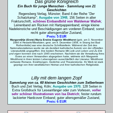
Das grüne Königreich
Ein Buch für junge Menschen - Sammlung von 21
Geschichten
Regensberg Verlag, Münster; Band 4 der Reihe
"Der
Schatzkamp"
;
Ausgabe von 1948
, 156 Seiten in alter
Frakturschrift,
schönes Einbandbild von Waldemar Wallek
;
Leinenband am Rücken mit Hartpappeinband; einige kleine
Nadeleinstiche und Beschädigungen am vorderen Einband; sonst
recht guter altersgemäßer Zustand,
Preis: 5 EUR
Margaret(h)e (Grete) Maria Erwine Eugenie Windthorst
(geb. am 3. November
1884 in Hesseln/Westfalen; gest. am 9. Dezember 1958, in Strang bei Bad
Rothenfelde) war eine deutsche Schriftstellerin. Während der Zeit des
Nationalsozialismus wurde sie als dezidiert katholische Autorin von der offiziellen
Literaturkritik angegriffen; ihre beiden Romane
Mit Leib und Leben
und
Zu Erb
und eigen
konnten erst nach 1945 erscheinen. Nachdem sie die Verwaltung ihres
Gutes an einen Verwandten abgegeben hatte, widmete sich Margarete
Windthorst in ihren letzten Lebensjahren ausschließlich der Literatur. Windthorst
verfasste Romane, Erzählungen, Gedichte und Theaterstücke. Ihr Werk ist stark
geprägt von ihrer westfälischen Heimat und ihrer katholischen Religiösität.
Lilly mit dem langen Zopf
Sammlung von ca. 60 kleinen Geschichten zum Selberlesen
Buch und Zeit Verlag, Köln;
Ausgabe um 1970
, 128 Seiten in
Extra Großdruck für Leseanfänger oder zum Vorlesen,
voller
sehr schöner Illustrationen von Isa Dietrich
; fester rundum
lackierter Hardcover Einband;
guter altersgemäßer Zustand,
Preis: 6 EUR