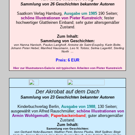
Sammlung von 26 Geschichten bekannter Autoren
Saatkorn Verlag Hamburg,
Ausgabe um 1985
190 Seiten;
schöne Illustrationen von Pieter Kunstreich
; fester
hochwertiger Glattleinen Einband; sehr guter altersgemäßer
Zustand.
Zum Inhalt:
Sammlung von Geschichten:
von Hanna Hanisch, Paulus Langholf, Antoine de Saint-Exupéry, Karin Bolte,
Johann Peter Hebel, Manfred Hausmann, Leo N. Tolstoi, Selma Lagerlöf, Sterling
North ...
Preis: 6 EUR
Hier zur Illustratoren-Galerie mit typischen Arbeiten von Pieter Kunstreich
Der Akrobat auf dem Dach
Sammlung von 23 Geschichten bekannter Autoren
Kinderbuchverlag Berlin,
Ausgabe von 1988
, 130 Seiten;
ausgewählt von Alfred Rauschmüller;
schöne Illustrationen von
Armin Wohlgemuth
;
Paperbackeinband
; guter altersgemäßer
Zustand.
Zum Inhalt:
Sammlung von Geschichten:
von Gerhard Holtz-Baumert, Walther Petri, Benno Pludra, Wolf Spillner, Birgit