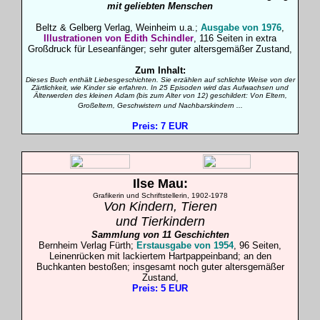
mit geliebten Menschen
Beltz & Gelberg Verlag, Weinheim u.a.;
Ausgabe von 1976
,
Illustrationen von Edith Schindler
, 116 Seiten in extra
Großdruck für Leseanfänger; sehr
guter altersgemäßer Zustand,
Zum Inhalt:
Dieses Buch enthält Liebesgeschichten. Sie erzählen auf schlichte Weise von der
Zärtlichkeit, wie Kinder sie erfahren. In 25 Episoden wird das Aufwachsen und
Älterwerden des kleinen Adam (bis zum Alter von 12) geschildert: Von Eltern,
Großeltern, Geschwistern und Nachbarskindern ...
Preis: 7 EUR
Ilse
Mau
:
Grafikerin und Schriftstellerin, 1902-1978
Von Kindern, Tieren
und Tierkindern
Sammlung von 11 Geschichten
Bernheim Verlag Fürth;
Erstausgabe von 1954
, 96 Seiten,
Leinenrücken mit lackiertem Hartpappeinband; an den
Buchkanten bestoßen; insgesamt noch
guter altersgemäßer
Zustand,
Preis: 5 EUR