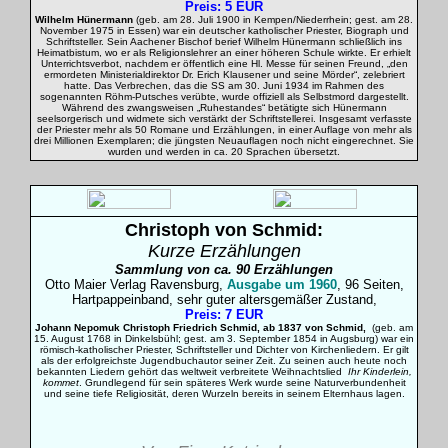
Preis: 5 EUR
Wilhelm Hünermann
(geb. am 28. Juli 1900 in Kempen/Niederrhein; gest. am 28.
November 1975 in Essen) war ein deutscher katholischer Priester, Biograph und
Schriftsteller. Sein Aachener Bischof berief Wilhelm Hünermann schließlich ins
Heimatbistum, wo er als Religionslehrer an einer höheren Schule wirkte. Er erhielt
Unterrichtsverbot, nachdem er öffentlich eine Hl. Messe für seinen Freund, „den
ermordeten Ministerialdirektor Dr. Erich Klausener und seine Mörder“, zelebriert
hatte. Das Verbrechen, das die SS am 30. Juni 1934 im Rahmen des
sogenannten Röhm-Putsches verübte, wurde offiziell als Selbstmord dargestellt.
Während des zwangsweisen „Ruhestandes“ betätigte sich Hünermann
seelsorgerisch und widmete sich verstärkt der Schriftstellerei. Insgesamt verfasste
der Priester mehr als 50 Romane und Erzählungen, in einer Auflage von mehr als
drei Millionen Exemplaren; die jüngsten Neuauflagen noch nicht eingerechnet. Sie
wurden und werden in ca. 20 Sprachen übersetzt.
Christoph von
Schmid
:
Kurze Erzählungen
Sammlung von ca. 90 Erzählungen
Otto Maier Verlag Ravensburg,
Ausgabe um 1960
, 96 Seiten,
Hartpappeinband, sehr
guter altersgemäßer Zustand,
Preis: 7 EUR
Johann Nepomuk Christoph Friedrich Schmid, ab 1837 von Schmid,
(geb. am
15. August 1768 in Dinkelsbühl; gest. am 3. September 1854 in Augsburg) war ein
römisch-katholischer Priester, Schriftsteller und Dichter von Kirchenliedern. Er gilt
als der erfolgreichste Jugendbuchautor seiner Zeit. Zu seinen auch heute noch
bekannten Liedern gehört das weltweit verbreitete Weihnachtslied
Ihr Kinderlein,
kommet
. Grundlegend für sein späteres Werk wurde seine Naturverbundenheit
und seine tiefe Religiosität, deren Wurzeln bereits in seinem Elternhaus lagen.