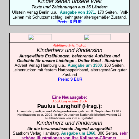
Kinder sehen unsere Welt
Texte und Zeichnungen aus 35 Ländern
Ullstein Verlag Berlin u.a.,
Ausgabe von 1971
, 170 Seiten, Voll-
Leinen mit Schutzumschlag; sehr guter altersgemäßer Zustand,
Preis: 6 EUR
Abbildung links (hellrot)
Kinderherz und Kindersinn
Ausgewählte Erzählungen, belehrende Aufsätze und
Gedichte für unsere Lieblinge
- Dritter Band - Illustriert
Advent Verlag Hamburg u.a.,
Ausgabe um 1930
, 160 Seiten,
Leinenrücken mit festem Hartpappeinband, altersgemäßer guter
Zustand
Preis: 9 EUR
Eine Neuausgabe:
Abbildung rechtes Buch
Paulus
Langholf
(Hrsg.):
Adventistenprediger und Verlagsredakteur, geb. am 8. September 1910 in
Nordhausen; gest. 2002. In der Deutschen Nationalbibliothek werden 15
Publikationen von ihm aufgeführt.
Kinderherz und Kindersinn
für die heranwachsende Jugend ausgewählt
Saatkorn Verlag Hamburg,
Ausgabe um 1960
, 300 Seiten,
sehr
schöne Illustrationen von Ilse Kollmann-Gümmer
;