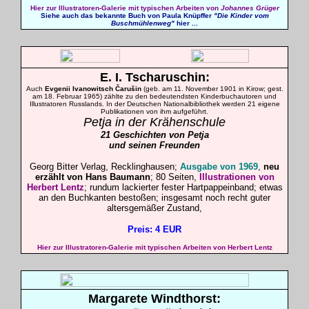
Hier zur Illustratoren-Galerie mit typischen Arbeiten von
Johannes Grüger
Siehe auch das bekannte Buch von Paula Knüpffer
"Die Kinder vom
Buschmühlenweg"
hier ...
E. I. Tscharuschin:
Auch
Evgenii Ivanowitsch Čarušin
(geb. am 11. November 1901 in Kirow; gest.
am 18. Februar 1965) zählte zu den bedeutendsten Kinderbuchautoren und
Illustratoren Russlands. In der Deutschen Nationalbibliothek werden 21 eigene
Publikationen von ihm aufgeführt.
Petja in der Krähenschule
21 Geschichten von Petja
und seinen Freunden
Georg Bitter Verlag, Recklinghausen;
Ausgabe von 1969
,
neu
erzählt von Hans Baumann
; 80 Seiten,
Illustrationen von
Herbert Lentz
; rundum lackierter fester Hartpappeinband; etwas
an den Buchkanten bestoßen; insgesamt noch recht
guter
altersgemäßer Zustand,
Preis: 4 EUR
Hier zur Illustratoren-Galerie mit typischen Arbeiten von Herbert Lentz
Margarete
Windthorst
: