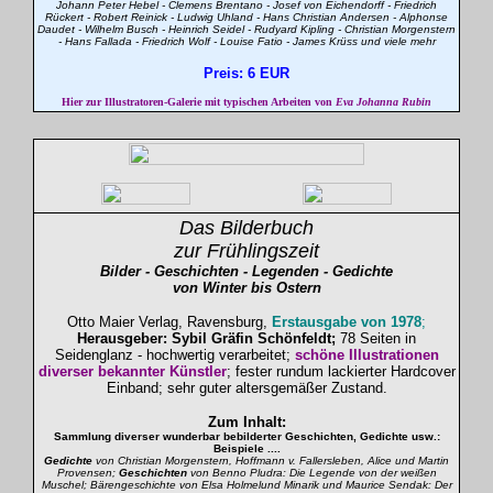
Johann Peter Hebel - Clemens Brentano - Josef von Eichendorff - Friedrich
Rückert - Robert Reinick - Ludwig Uhland - Hans Christian Andersen - Alphonse
Daudet - Wilhelm Busch - Heinrich Seidel - Rudyard Kipling - Christian Morgenstern
- Hans Fallada - Friedrich Wolf - Louise Fatio - James Krüss und viele mehr
Preis: 6 EUR
Hier zur Illustratoren-Galerie mit typischen Arbeiten von
Eva Johanna Rubin
Das Bilderbuch
zur Frühlingszeit
Bilder - Geschichten - Legenden - Gedichte
von Winter bis Ostern
Otto Maier Verlag, Ravensburg,
Erstausgabe von 1978
;
Herausgeber: Sybil Gräfin Schönfeldt;
78 Seiten in
Seidenglanz - hochwertig verarbeitet;
schöne Illustrationen
diverser bekannter Künstler
; fester rundum lackierter Hardcover
Einband; sehr guter altersgemäßer Zustand.
Zum Inhalt:
Sammlung diverser wunderbar bebilderter Geschichten, Gedichte usw.:
Beispiele ....
Gedichte
von Christian Morgenstern, Hoffmann v. Fallersleben, Alice und Martin
Provensen;
Geschichten
von Benno Pludra: Die Legende von der weißen
Muschel; Bärengeschichte von Elsa Holmelund Minarik und Maurice Sendak: Der