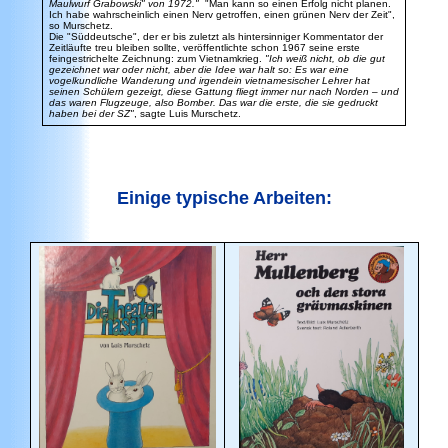
Maulwurf Grabowski" von 1972."
"Man kann so einen Erfolg nicht planen.
Ich habe wahrscheinlich einen Nerv getroffen, einen grünen Nerv der Zeit",
so Murschetz.
Die "Süddeutsche", der er bis zuletzt als hintersinniger Kommentator der
Zeitläufte treu bleiben sollte, veröffentlichte schon 1967 seine erste
feingestrichelte Zeichnung: zum Vietnamkrieg.
"Ich weiß nicht, ob die gut
gezeichnet war oder nicht, aber die Idee war halt so: Es war eine
vogelkundliche Wanderung und irgendein vietnamesischer Lehrer hat
seinen Schülern gezeigt, diese Gattung fliegt immer nur nach Norden – und
das waren Flugzeuge, also Bomber. Das war die erste, die sie gedruckt
haben bei der SZ"
, sagte Luis Murschetz.
Einige typische Arbeiten: