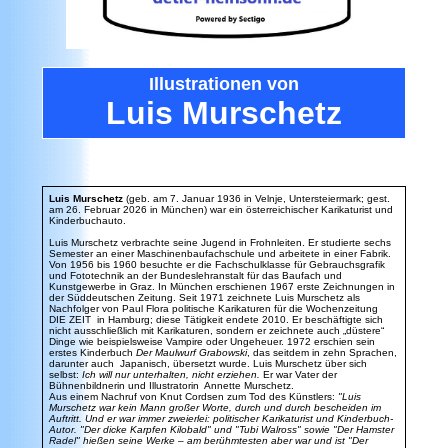
Illustrationen
von
Luis Murschetz
Luis Murschetz
(geb. am 7. Januar 1936 in Velnje, Untersteiermark; gest.
am 26. Februar 2026 in München) war ein österreichischer Karikaturist und
Kinderbuchauto.
Luis Murschetz verbrachte seine Jugend in Frohnleiten. Er studierte sechs
Semester an einer Maschinenbaufachschule und arbeitete in einer Fabrik.
Von 1956 bis 1960 besuchte er die Fachschulklasse für Gebrauchsgrafik
und Fototechnik an der Bundeslehranstalt für das Baufach und
Kunstgewerbe in Graz. In München erschienen 1967 erste Zeichnungen in
der Süddeutschen Zeitung. Seit 1971 zeichnete Luis Murschetz als
Nachfolger von Paul Flora politische Karikaturen für die Wochenzeitung
DIE ZEIT in Hamburg; diese Tätigkeit endete 2010. Er beschäftigte sich
nicht ausschließlich mit Karikaturen, sondern er zeichnete auch „düstere“
Dinge wie beispielsweise Vampire oder Ungeheuer. 1972 erschien sein
erstes Kinderbuch
Der Maulwurf Grabowski
, das seitdem in zehn Sprachen,
darunter auch Japanisch, übersetzt wurde. Luis Murschetz über sich
selbst:
Ich will nur unterhalten, nicht erziehen.
Er war Vater der
Bühnenbildnerin und Illustratorin Annette Murschetz.
Aus einem Nachruf von Knut Cordsen zum Tod des Künstlers:
"Luis
Murschetz war kein Mann großer Worte, durch und durch bescheiden im
Auftritt. Und er war immer zweierlei: politischer Karikaturist und Kinderbuch-
Autor. "Der dicke Karpfen Kilobald" und "Tubi Walross" sowie "Der Hamster
Radel" hießen seine Werke – am berühmtesten aber war und ist "Der