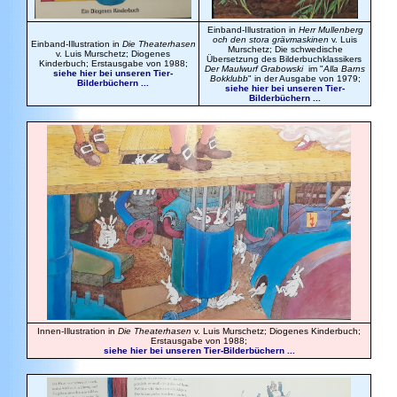
Einband-Illustration in
Herr Mullenberg
och den stora grävmaskinen
v. Luis
Einband-Illustration in
Die Theaterhasen
Murschetz; Die schwedische
v. Luis Murschetz; Diogenes
Übersetzung des Bilderbuchklassikers
Kinderbuch; Erstausgabe von 1988;
Der Maulwurf Grabowski
im "
Alla Barns
siehe hier bei unseren Tier-
Bokklubb
" in der Ausgabe von 1979;
Bilderbüchern ...
siehe hier bei unseren Tier-
Bilderbüchern ...
Innen-Illustration in
Die Theaterhasen
v. Luis Murschetz; Diogenes Kinderbuch;
Erstausgabe von 1988;
siehe hier bei unseren Tier-Bilderbüchern ...