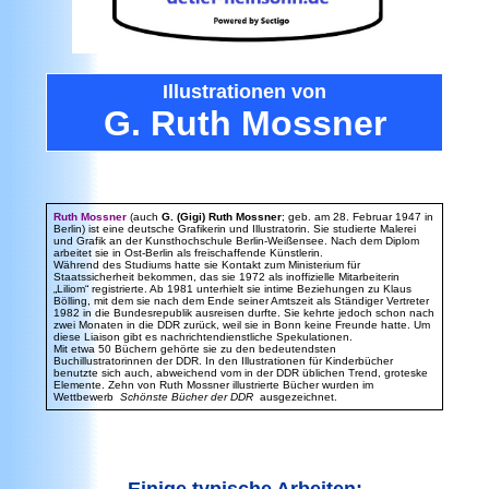
Illustrationen
von
G. Ruth Mossner
Ruth Mossner
(auch
G. (Gigi) Ruth Mossner
; geb. am 28. Februar 1947 in
Berlin) ist eine deutsche Grafikerin und Illustratorin. Sie studierte Malerei
und Grafik an der Kunsthochschule Berlin-Weißensee. Nach dem Diplom
arbeitet sie in Ost-Berlin als freischaffende Künstlerin.
Während des Studiums hatte sie Kontakt zum Ministerium für
Staatssicherheit bekommen, das sie 1972 als inoffizielle Mitarbeiterin
„Liliom“ registrierte. Ab 1981 unterhielt sie intime Beziehungen zu Klaus
Bölling, mit dem sie nach dem End
e seiner Amtszeit als Ständiger Vertreter
1982 in die Bundesrepublik ausreisen durfte. Sie kehrte jedoch schon nach
zwei Monaten in die DDR zurück, weil sie in Bonn keine Freunde hatte. Um
diese Liaison gibt es nachrichtendienstliche Spekulationen.
Mit etwa 50 Büchern gehörte sie zu den bedeutendsten
Buchillustratorinnen der DDR. In den Illustrationen für Kinderbücher
benutzte sich auch, abweichend vom in der DDR üblichen Trend, groteske
Elemente. Zehn von Ruth Mossner illustrierte Bücher wurden im
Wettbewerb
Schönste Bücher der DDR
ausgezeichnet.