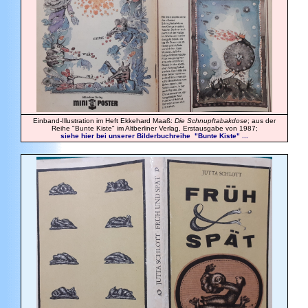
Einband-Illustration im Heft Ekkehard Maaß:
Die Schnupftabakdose
; aus der
Reihe "Bunte Kiste" im Altberliner Verlag, Erstausgabe von 1987;
siehe hier bei unserer Bilderbuchreihe "Bunte Kiste" ...