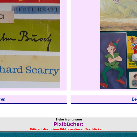
ren
Be
Siehe hier unsere
Pixibücher:
Bitte auf das untere Bild oder diesen Text klicken ...