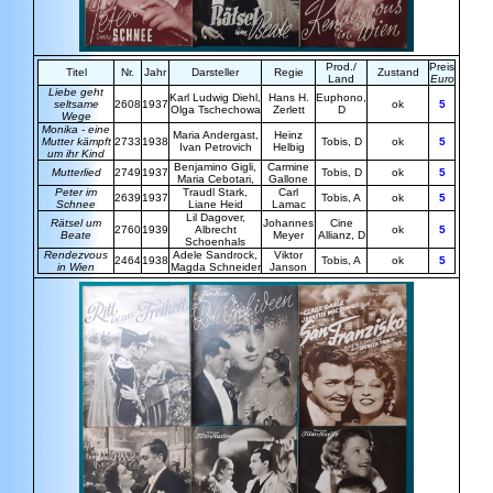
Prod./
Preis
Titel
Nr.
Jahr
Darsteller
Regie
Zustand
Land
Euro
Liebe geht
Karl Ludwig Diehl,
Hans H.
Euphono,
seltsame
2608
1937
ok
5
Olga
Tschechowa
Zerlett
D
Wege
Monika - eine
Maria Andergast,
Heinz
Mutter kämpft
2733
1938
Tobis, D
ok
5
Ivan
Petrovich
Helbig
um ihr Kind
Benjamino Gigli,
Carmine
Mutterlied
2749
1937
Tobis, D
ok
5
Maria Cebotari,
Gallone
Peter im
Traudl Stark,
Carl
2639
1937
Tobis, A
ok
5
Schnee
Liane Heid
Lamac
Lil Dagover,
Rätsel um
Johannes
Cine
2760
1939
Albrecht
ok
5
Beate
Meyer
Allianz, D
Schoenhals
Rendezvous
Adele Sandrock,
Viktor
2464
1938
Tobis, A
ok
5
in Wien
Magda Schneider
Janson