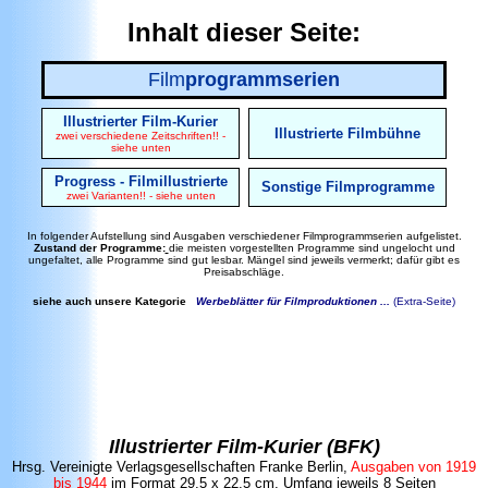
Inhalt dieser Seite:
Film
programmserien
Illustrierter Film-Kurier
Illustrierte Filmbühne
zwei verschiedene Zeitschriften!! -
siehe unten
Progress - Filmillustrierte
Sonstige Filmprogramme
zwei Varianten!! - siehe unten
In folgender Aufstellung sind Ausgaben verschiedener Filmprogrammserien aufgelistet.
Zustand der Programme:
die meisten vorgestellten Programme sind ungelocht und
ungefaltet, alle Programme sind gut lesbar. Mängel sind jeweils vermerkt; dafür gibt es
Preisabschläge.
siehe auch unsere Kategorie
Werbeblätter für Filmproduktionen ...
(Extra-Seite)
Illustrierter Film-Kurier
(BFK)
Hrsg. Vereinigte Verlagsgesellschaften Franke Berlin,
Ausgaben von 1919
bis 1944
im Format 29,5 x 22,5 cm, Umfang jeweils 8 Seiten