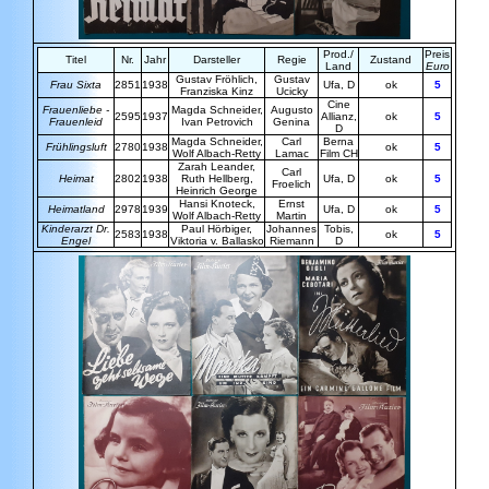
Prod./
Preis
Titel
Nr.
Jahr
Darsteller
Regie
Zustand
Land
Euro
Gustav Fröhlich,
Gustav
Frau Sixta
2851
1938
Ufa, D
ok
5
Franziska Kinz
Ucicky
Cine
Frauenliebe -
Magda Schneider
,
Augusto
2595
1937
Allianz,
ok
5
Frauenleid
Ivan Petrovich
Genina
D
Magda Schneider,
Carl
Berna
Frühlingsluft
2780
1938
ok
5
Wolf Albach-Retty
Lamac
Film CH
Zarah Leander,
Carl
Heimat
2802
1938
Ruth Hellberg,
Ufa, D
ok
5
Froelich
Heinrich George
Hansi
Knoteck
,
Ernst
Heimatland
2978
1939
Ufa, D
ok
5
Wolf Albach-Retty
Martin
Kinderarzt Dr.
Paul Hörbiger,
Johannes
Tobis,
2583
1938
ok
5
Engel
Viktoria v. Ballasko
Riemann
D