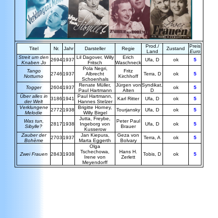
Prod./
Preis
Titel
Nr.
Jahr
Darsteller
Regie
Zustand
Land
Euro
Streit um den
Lil Dagover, Willy
Erich
2694
1937
Ufa, D
ok
5
Knaben Jo
Fritsch
Waschneck
Pola
Negri
,
Tango
Fritz
2746
1937
Albrecht
Terra, D
ok
5
Notturno
Kirchhoff
Schoenhals
Renate Müller,
Jürgen von
Syndikat,
Togger
2604
1937
ok
5
Paul
Hartmann
Alten
D
Über alles in
Paul Hartmann,
3186
1941
Karl Ritter
Ufa, D
ok
5
der Welt
Hannes Stelzer
Verklungene
Brigitte Horney,
2772
1938
Tourjansky
Ufa, D
ok
5
Melodie
Willy Birgel
Jutta, Freybe,
Was tun,
Peter Paul
2817
1938
Ingeborg von
Ufa, D
ok
5
Sibylle?
Brauer
Kusserow
Zauber der
Jan Kiepura,
Geza von
2703
1937
Terra, A
ok
5
Bohème
Marta Eggerth
Bolvary
Olga
Tschechowa,
Hans H.
Zwei Frauen
2843
1938
Tobis, D
ok
5
Irene von
Zerlett
Meyendorff