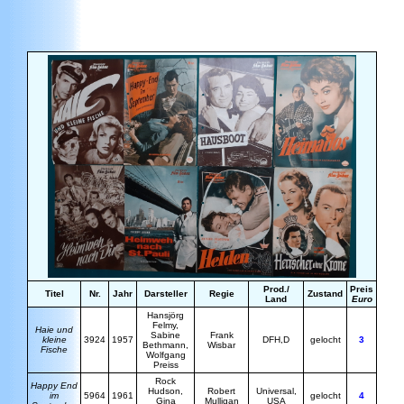
Prod./
Preis
Titel
Nr.
Jahr
Darsteller
Regie
Zustand
Land
Euro
H
ansjörg
Felmy,
Haie und
Sabine
F
rank
kleine
3924
1957
DFH,D
gelocht
3
Bethmann,
Wisbar
Fische
Wolfgang
Preiss
Rock
Happy End
Hudson,
Robert
Universal,
im
5964
1961
gelocht
4
Gina
Mulligan
USA