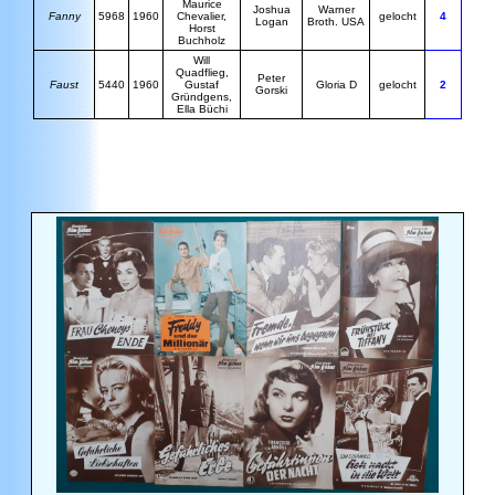
Maurice
Joshua
Warner
Fanny
5968
1960
Chevalier,
gelocht
4
Logan
Broth. USA
Horst
Buchholz
Will
Quadflieg,
Peter
Faust
5440
1960
Gustaf
Gloria D
gelocht
2
Gorski
Gründgens,
Ella Büchi