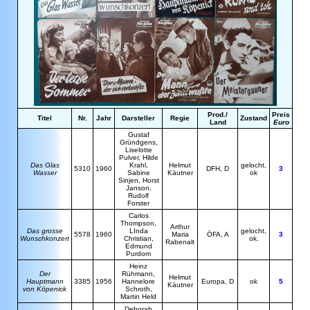
Prod./
Preis
Titel
Nr.
Jahr
Darsteller
Regie
Zustand
Land
Euro
G
ustaf
Gründgens,
Liselotte
Pulver, Hilde
D
as Glas
Krahl,
H
elmut
gelocht,
5310
1960
DFH, D
3
Wasser
Sabine
Käutner
ok
Sinjen, Horst
Janson,
Rudolf
Forster
C
arlos
Thompson,
A
rthur
D
as grosse
LInda
gelocht,
5578
1960
Maria
ÖFA, A
3
Wunschkonzert
Christian,
ok.
Rabenalt
Edmund
Purdom
Heinz
Der
Rühmann
,
Helmut
Hauptmann
3385
1956
Hannelore
Europa, D
ok
5
Käutner
von Köpenick
Schroth,
Martin Held
D
eborah