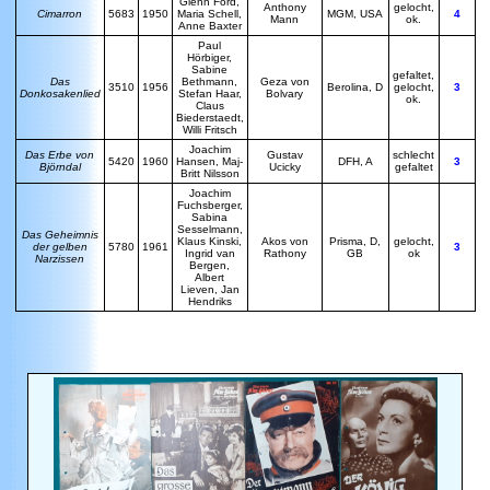
Glenn Ford,
Anthony
gelocht,
Cimarron
5683
1950
Maria Schell,
MGM, USA
4
Mann
ok.
Anne Baxter
P
aul
Hörbiger,
Sabine
gefaltet,
D
as
Bethmann,
G
eza von
3510
1956
Berolina, D
gelocht,
3
Donkosakenlied
Stefan Haar,
Bolvary
ok.
Claus
Biederstaedt,
Willi Fritsch
Joachim
Das Erbe von
Gustav
schlecht
5420
1960
Hansen, Maj-
DFH, A
3
Björndal
Ucicky
gefaltet
Britt Nilsson
J
oachim
Fuchsberger,
Sabina
Sesselmann,
D
as Geheimnis
Klaus Kinski,
A
kos von
Prisma, D,
gelocht,
der gelben
5780
1961
3
Ingrid van
Rathony
GB
ok
Narzissen
Bergen,
Albert
Lieven, Jan
Hendriks