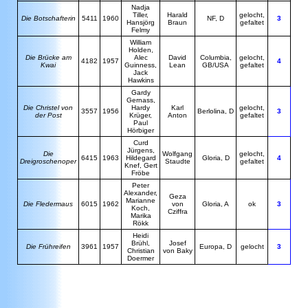
N
adja
Tiller,
Harald
gelocht,
Die Botschafterin
5411
1960
NF, D
3
Hansjörg
Braun
gefaltet
Felmy
William
Holden,
D
ie Brücke am
Alec
David
Columbia,
gelocht,
4182
1957
4
Kwai
Guinness,
Lean
GB/USA
gefaltet
Jack
Hawkins
Gardy
Gernass,
Die Christel von
Hardy
Karl
gelocht,
3557
1956
Berlolina, D
3
der Post
Krüger,
Anton
gefaltet
Paul
Hörbiger
Curd
Jürgens,
Die
Wolfgang
gelocht,
6415
1963
Hildegard
Gloria, D
4
Dreigroschenoper
Staudte
gefaltet
Knef, Gert
Fröbe
Peter
Alexander,
Geza
Marianne
Die Fledermaus
6015
1962
von
Gloria, A
ok
3
Koch,
Cziffra
Marika
Rökk
H
eidi
Brühl,
Josef
Die Frühreifen
3961
1957
Europa, D
gelocht
3
Christian
von Baky
Doermer