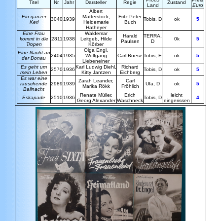
Titel
Nr.
Jahr
Darsteller
Regie
Zustand
Land
Euro
Albert
Ein ganzer
Matterstock,
Fritz Peter
3040
1939
Tobis, D
ok
5
Kerl
Heidemarie
Buch
Hatheyer
Eine Frau
Waldemar
Harald
TERRA,
kommt in die
2811
1938
Leitgeb, Hilde
0k
5
Paulsen
D
Tropen
Körber
Olga Engl,
Eine Nacht an
2404
1935
Wolfgang
Carl Boese
Tobis, E
ok
5
der Donau
Liebeneiner
Es geht um
Karl Ludwig Diehl,
Richard
2570
1936
Tobis, D
ok
5
mein Leben
Kitty Jantzen
Eichberg
Es war eine
Zarah Leander,
Carl
rauschende
2989
1939
Ufa, D
ok
5
Marika
Rökk
Fröhlich
Ballnacht
Renate Müller,
Erich
leicht
Eskapade
2510
1936
Tobis, D
4
Georg Alexander
Waschneck
eingerissen