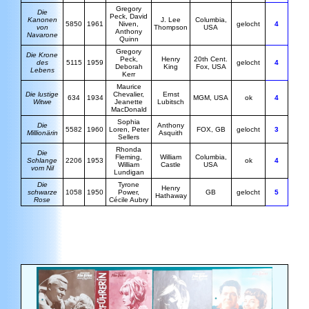
G
regory
D
ie
Peck, David
Kanonen
J. Lee
Columbia,
5850
1961
Niven,
gelocht
4
von
Thompson
USA
Anthony
Navarone
Quinn
Gregory
Die Krone
Peck,
Henry
20th Cent.
des
5115
1959
gelocht
4
Deborah
King
Fox, USA
Lebens
Kerr
Maurice
Die
lustige
Chevalier
,
Ernst
634
1934
MGM, USA
ok
4
Witwe
Jeanette
Lubitsch
MacDonald
Sophia
Die
Anthony
5582
1960
Loren, Peter
FOX, GB
gelocht
3
Millionärin
Asquith
Sellers
Rhonda
Die
Fleming,
William
Columbia,
Schlange
2206
1953
ok
4
William
Castle
USA
vom Nil
Lundigan
Die
Tyrone
Henry
schwarze
1058
1950
Power,
GB
gelocht
5
Hathaway
Rose
Cécile Aubry