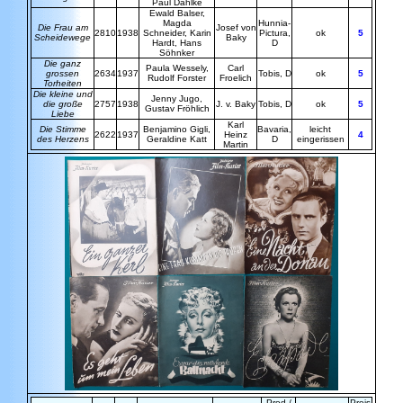
Paul
Dahlke
Ewald Balser,
Magda
Hunnia-
Die Frau am
Josef von
2810
1938
Schneider, Karin
Pictura,
ok
5
Scheidewege
Baky
Hardt, Hans
D
Söhnker
Die ganz
Paula Wessely,
Carl
grossen
2634
1937
Tobis, D
ok
5
Rudolf Forster
Froelich
Torheiten
Die kleine und
Jenny Jugo,
die große
2757
1938
J. v. Baky
Tobis, D
ok
5
Gustav
Fröhlich
Liebe
Karl
Die Stimme
Benjamino
Gigli
,
Bavaria,
leicht
2622
1937
Heinz
4
des Herzens
Geraldine Katt
D
eingerissen
Martin
Prod./
Preis