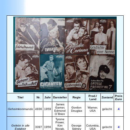
Prod./
Preis
Titel
Nr.
Jahr
Darsteller
Regie
Zustand
Land
Euro
James
Garner,
Gordon
Warner,
Geheimkommando
4936
1959
gelocht
4
Edmond
Douglas
USA
O´Brien
Tyrone
Power,
Geliebt in alle
Kim
George
Columbia,
3397
1956
gelocht
4
Ewigkeit
Novak,
Sidney
USA