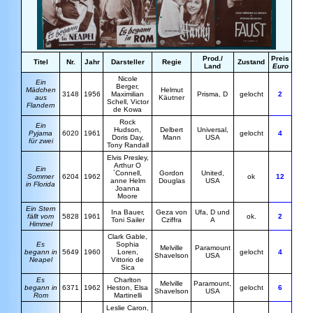
Prod./
Preis
Titel
Nr.
Jahr
Darsteller
Regie
Zustand
Land
Euro
N
icole
Ein
Berger,
Mädchen
H
elmut
3148
1956
Maximilian
Prisma, D
gelocht
2
aus
Käutner
Schell, Victor
Flandern
de Kowa
Rock
Ein
Hudson,
Delbert
Universal,
Pyjama
6020
1961
gelocht
4
Doris Day,
Mann
USA
für zwei
Tony Randall
Elvis Presley,
Arthur O
Ein
´Connell,
Gordon
United,
Sommer
6204
1962
ok
12
anne Helm
Douglas
USA
in Florida
Joanna
Moore
Ein Stern
Ina Bauer,
Geza von
Ufa, D und
fällt vom
5828
1961
ok.
2
Toni Sailer
Cziffra
A
Himmel
C
lark Gable,
Es
Sophia
M
elville
Paramount
begann in
5649
1960
Loren,
gelocht
4
Shavelson
USA
Neapel
Vittorio de
Sica
Es
Charlton
M
elville
Paramount,
begann in
6371
1962
Heston, Elsa
gelocht
6
Shavelson
USA
Rom
Martinelli
Leslie Caron,