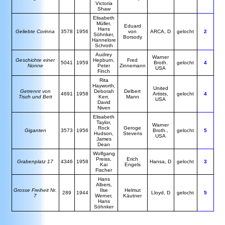
Victoria
Shaw
E
lisabeth
Müller,
E
duard
Hans
Geliebte Corinna
3578
1956
von
ARCA, D
gelocht
2
Söhnker,
Borsody
Hannelore
Schroth
A
udrey
W
arner
Geschichte einer
Hepburn,
F
red
5041
1959
Broth.
gelocht
4
Nonne
Peter
Zinnemann
USA
Finch
R
ita
Hayworth,
U
nited
Getrennt von
Deborah
Delbert
4691
1958
Artists,
gelocht
4
Tisch und Bett
Kerr,
Mann
USA
David
Niven
Elisabeth
Taylor,
Warner
Rock
Geroge
Giganten
3573
1956
Broth.,
gelocht
5
Hudson,
Stevens
USA
James
Dean
Wolfgang
Preiss,
Erich
Grabenplatz 17
4346
1958
Hansa, D
gelocht
3
Kai
Engels
Fischer
H
ans
Albers,
Grosse Freiheit Nr.
Ilse
H
elmut
289
1944
Lloyd, D
gelocht
5
7
Werner,
Käutner
Hans
Söhnker