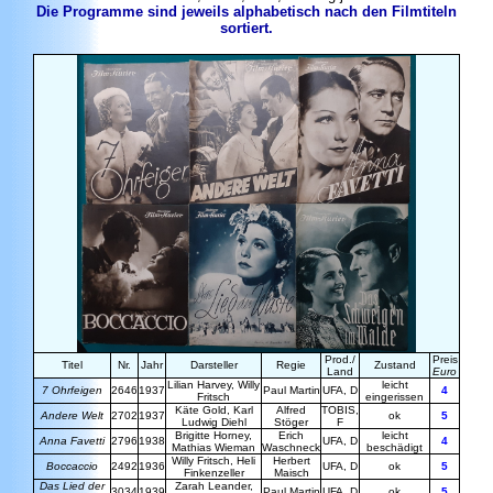
Die Programme sind jeweils alphabetisch nach den Filmtiteln
sortiert.
Prod./
Preis
Titel
Nr.
Jahr
Darsteller
Regie
Zustand
Land
Euro
Lilian Harvey, Willy
leicht
7 Ohrfeigen
2646
1937
Paul
Martin
UFA, D
4
Fritsch
eingerissen
Käte Gold, Karl
Alfred
TOBIS,
Andere Welt
2702
1937
ok
5
Ludwig
Diehl
Stöger
F
Brigitte
Horney
,
Erich
leicht
Anna Favetti
2796
1938
UFA, D
4
Mathias Wieman
Waschneck
beschädigt
Willy Fritsch, Heli
Herbert
Boccaccio
2492
1936
UFA, D
ok
5
Finkenzeller
Maisch
Das Lied der
Zarah
Leander
,
3034
1939
Paul Martin
UFA, D
ok
5