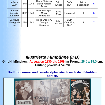
Hans Christian
Affaire
Erich
Defa,
leicht
348
1948
Blech, Gisela
6
Blum
Engel
DDR
beschädigt
Trowe
Kleine
Paul Hörbiger,
E.W.
Melodie
332
1948
Maria
Herzog, A
ok
5
Emo
aus Wien
Andergast
Scotland
Merle Oberon,
20th
John
Yard greift
238
1941
George
Cent.Fox,
ok
7
Brahm
ein
Sanders
USA
Illustrierte Filmbühne (IFB)
GmbH, München,
Ausgaben 1950 bis 1969
im Format
26,5 x 18,5
cm,
Umfang jeweils 4 Seiten
Die Programme sind jeweils alphabetisch nach den Filmtiteln
sortiert.