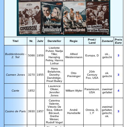
Prod./
Preis
Titel
Nr.
Jahr
Darsteller
Regie
Zustand
Land
Euro
L
iselotte
Pulver, Nadja
Buddenbrooks -
Tiller,
Alfred
ok.,
5086
1959
Europa, D
3
2. Teil
Hansjörg
Weidenmann
gelocht
Felmy, Hanns
Lothar
H
arry
Belafonte,
20th
Otto
ok.
Carmen Jones
3270
1955
Dorothy
Century
3
Preminger
gelocht
Dandridge,
Fox, USA
Pearl Bailey
Laurence
Olivier,
Paramount,
zweimal
Carrie
1852
William Wyler
4
Jennifer
USA
gefaltet
Jones
C
aterina
Valente,
Vittorio De
zweimal
Sica, Gilbert
A
ndré
Omnia, D,
gefaltet,
Casino de Paris
3930
1957
3
Bécaud,
Hunebelle
I, F
gelocht,
Grethe
ok.
Weiser,
Rudolf Vogel