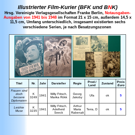
Illustrierter Film-Kurier
(BFK und B
N
K)
Hrsg. Vereinigte Verlagsgesellschaften Franke Berlin,
Notausgaben-
Ausgaben von 1941 bis 1948
im Format 21 x 15 cm, außerdem 14,5 x
11,5 cm, Umfang unterschiedlich, insgesamt existierten sechs
verschiedene Serien, je nach Besatzungszonen
Prod./
Preis
Titel
Nr.
Jahr
Darsteller
Regie
Zustand
Land
Euro
Frauen sind
doch
K
Willy Fritsch,
Georg
1941
Ufa
ok
5
bessere
3249
Marika Rökk
Jakoby
Diplomaten
Willy Fritsch,
Arthur
Leichte
K
1941
Adelheid
Maria
Terra, D
ok
5
Muse
3235
Seeck
Rabenalt