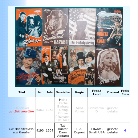
Prod./
Preis
Titel
Nr.
Jahr
Darsteller
Regie
Zustand
Land
Euro
H
einz
Drache,
Barbara
D
er Zinker
Alred
Constantin,
gelocht,
6463
1963
Rütting,
zur Zeit vergriffen
Vohrer
D
gefaltet
Günter
Pfitzmann,
Eddi Arent
Tab
Die Banditeninsel
Hunter,
E.A.
Edward-
gelocht,
4190
1954
4
von Karabei
Dawn
Dupont
Small, USA
gefaltet
Addams