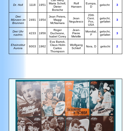
C
arl Wery,
Maria Schell,
Rolf
Europa,
Dr. Holl
1118
1951
gelocht
3
Dieter
Hansen
D
Borsche
20th
Drei
Jean Peters,
J
ean
Cent.
gelocht,
Münzen im
2491
1954
Maggi
3
Negulesco
Fox,
gefaltet
Brunnen
McNamara
USA
Roger
Jean-
Drei Uhr
Mondial,
gelocht,
4233
1956
Duchesne,
Pierre
3
nachts
F
gefaltet
Isabel Corey
Melville
Eva Bartok,
Eheinstitut
Claus Holm
Wolfgang
6003
1962
Nora, D
gelocht
2
Aurora
Carlos
Schleif
Thompson