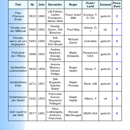
Prod./
Preis
Titel
Nr.
Jahr
Darsteller
Regie
Zustand
Land
Euro
Lilli Palmer,
Frau
Carlos
Franz Josef
Europa, F,
Cheneys
5813
1960
gelocht
2
Thompson,
Wild
D, CH
Ende
Martin Held
Freddy
Freddy und
Glroria, D,
5965
1961
Quinn, Grit
Paul May
ok.
2
der Millionär
I
Böttcher
Fremde,
Kirk
Richard
wenn wir uns
5462
1960
Douglas,
Columbia
gelocht
4
Quine
begegnen
Kim Novak
Audrey
Frühstück
Hepburn,
Blake
Paramount
5999
1961
gelocht
5
bei Tiffany
George
Edwards
USA
Peppard
Jeanne
Gefährliche
Moreau,
Roger
5829
1959
Gloria, F
gelocht
4
Liebschaften
Gérard
Vadim
Philipe
Dirk
Gefährliches
Bogarde,
Ralph
4271
1957
Rank, GB
gelocht
4
Erbe
Stanley
Thomas
Baker
Francoise
Gefährtinnen
Arnoul,
Ralph
2332
1953
Allianz, F
ok
5
der Nacht
Raymond
Habib
Pellegrin
G
ina
Geh nackt in
Lollobrigida,
R
onald
5677
1961
MGM USA
gelocht
4
die Welt
Anthony
MacDougall
Franciosa