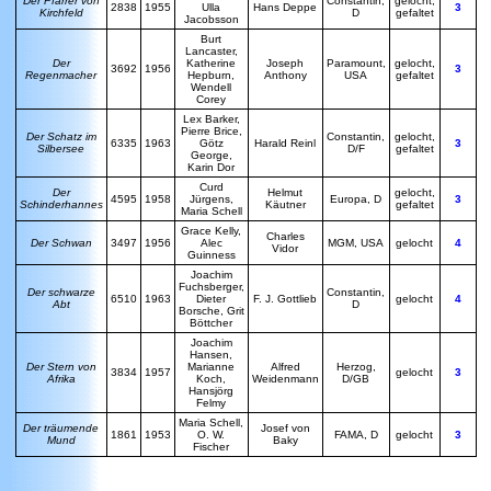
Der Pfarrer von
Constantin,
gelocht,
2838
1955
Ulla
Hans Deppe
3
Kirchfeld
D
gefaltet
Jacobsson
Burt
Lancaster,
Der
Katherine
Joseph
Paramount,
gelocht,
3692
1956
3
Regenmacher
Hepburn,
Anthony
USA
gefaltet
Wendell
Corey
Lex Barker,
Pierre Brice,
Der Schatz im
Constantin,
gelocht,
6335
1963
Götz
Harald Reinl
3
Silbersee
D/F
gefaltet
George,
Karin Dor
Curd
Der
Helmut
gelocht,
4595
1958
Jürgens,
Europa, D
3
Schinderhannes
Käutner
gefaltet
Maria Schell
Grace Kelly,
C
harles
Der Schwan
3497
1956
Alec
MGM, USA
gelocht
4
Vidor
Guinness
Joachim
Fuchsberger,
Der schwarze
Constantin,
6510
1963
Dieter
F. J. Gottlieb
gelocht
4
Abt
D
Borsche, Grit
Böttcher
Joachim
Hansen,
Der Stern von
Marianne
Alfred
Herzog,
3834
1957
gelocht
3
Afrika
Koch,
Weidenmann
D/GB
Hansjörg
Felmy
Maria Schell,
Der träumende
Josef von
1861
1953
O. W.
FAMA, D
gelocht
3
Mund
Baky
Fischer