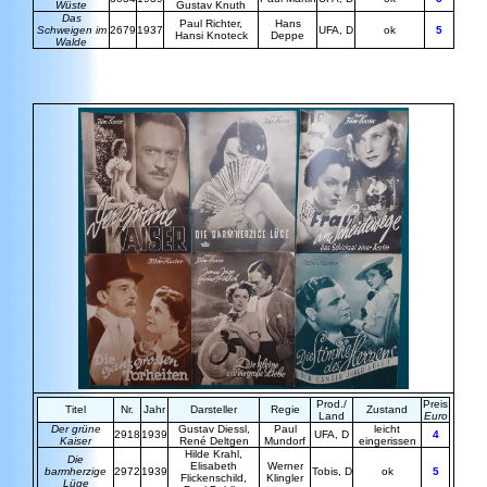
Wüste
Gustav Knuth
Das
Paul Richter,
Hans
Schweigen im
2679
1937
UFA, D
ok
5
Hansi Knoteck
Deppe
Walde
Prod./
Preis
Titel
Nr.
Jahr
Darsteller
Regie
Zustand
Land
Euro
Der grüne
Gustav Diessl,
Paul
leicht
2918
1939
UFA, D
4
Kaiser
René
Deltgen
Mundorf
eingerissen
Hilde Krahl,
Die
Elisabeth
Werner
barmherzige
2972
1939
Tobis, D
ok
5
Flickenschild,
Klingler
Lüge