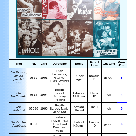
Prod./
Preis
Titel
Nr.
Jahr
Darsteller
Regie
Zustand
Land
Euro
R
uth
Die Stunde,
Leuwerick,
die du
R
udolf
Bavaria,
5875
1961
Peter von
gelocht
3
glücklich
Jugert
D
Eyck, Werner
bist
Hinz
Brigitte
Die
Bardot,
E
douard
Floria,
6814
1964
ok
4
Verführerin
Anthony
Molinaro
F/I
Perkins
Brigitte
Die
Armand
Han, F
05579
1960
Bardot
, Marie-
ok
5
Wahrheit
Thirard
+ I
José Nat
Liselotte
Pulver, Paul
Die Zürcher
H
elmut
Europa,
3689
Hubschmid,
gelocht
3
Verlobung
Käutner
D
Bernhard
Wicki