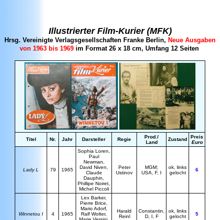
Illustrierter Film-Kurier (MFK)
Hrsg. Vereinigte Verlagsgesellschaften Franke Berlin,
Neue Ausgaben
von 1963 bis 1969
im Format 26 x 18 cm, Umfang 12 Seiten
Prod./
Preis
Titel
Nr.
Jahr
Darsteller
Regie
Zustand
Land
Euro
S
ophia Loren,
Paul
Newman,
David Niven,
Peter
MGM;
ok, links
Lady L
79
1965
6
Claude
Ustinov
USA, F, I
gelocht
Dauphin,
Phillipe Noiret,
Michel Piccoli
Lex Barker,
Pierre Brice,
Mario Adorf,
Harald
Constantin,
ok, links
Winnetou I
4
1965
Ralf Wolter,
5
Reinl
D, I, F
gelocht
Marie Versini,