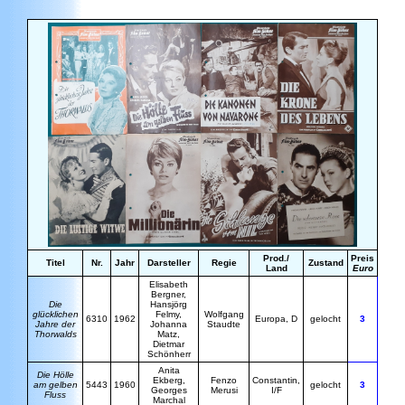
Prod./
Preis
Titel
Nr.
Jahr
Darsteller
Regie
Zustand
Land
Euro
Elisabeth
Bergner,
Die
H
ansjörg
glücklichen
Felmy,
Wolfgang
6310
1962
Europa, D
gelocht
3
Jahre der
Johanna
Staudte
Thorwalds
Matz,
Dietmar
Schönherr
A
nita
Die Hölle
Ekberg,
Fenzo
Constantin,
am gelben
5443
1960
gelocht
3
Georges
Merusi
I/F
Fluss
Marchal