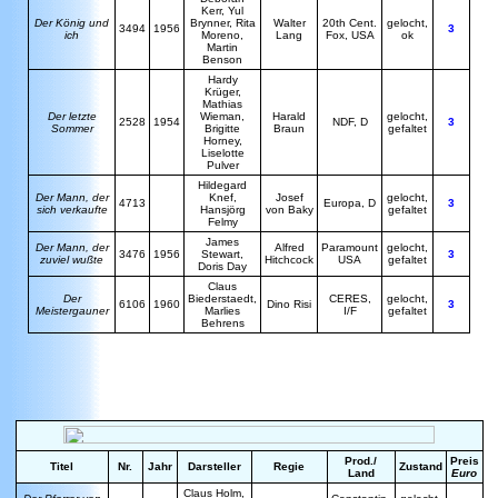
Kerr, Yul
Der König und
Brynner, Rita
Walter
20th Cent.
gelocht,
3494
1956
3
ich
Moreno,
Lang
Fox, USA
ok
Martin
Benson
Hardy
Krüger,
Mathias
Der letzte
Wieman,
Harald
gelocht,
2528
1954
NDF, D
3
Sommer
Brigitte
Braun
gefaltet
Horney,
Liselotte
Pulver
H
ildegard
Der Mann, der
Knef,
Josef
gelocht,
4713
Europa, D
3
sich verkaufte
Hansjörg
von Baky
gefaltet
Felmy
James
D
er Mann, der
Alfred
Paramount
gelocht,
3476
1956
Stewart,
3
zuviel wußte
Hitchcock
USA
gefaltet
Doris Day
C
laus
Der
Biederstaedt,
CERES,
gelocht,
6106
1960
Dino Risi
3
Meistergauner
Marlies
I/F
gefaltet
Behrens
Prod./
Preis
Titel
Nr.
Jahr
Darsteller
Regie
Zustand
Land
Euro
C
laus Holm,