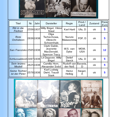
Prod./
Preis
Titel
Nr.
Jahr
Darsteller
Regie
Zustand
Land
Euro
Ritt in die
Willy Birgel, Viktor
2556
1937
Karl Hartl
Ufa, D
ok
5
Freiheit
Staal
Olga
Rote
Tschechowa,
Nunzio
2836
1938
FDF, D
ok
5
Orchideen
Albrecht
Malasomma
Schoenhals
Clark Gable,
Jeanette
W.S. van
MGM,
San Franzisko
2565
1936
ok
12
MacDonald,
Dyke
USA
Spencer
Tracy
Lil Dagover, Willy
Detlef
Schlussakkord
2497
1936
Ufa, D
ok
5
Birgel
Sierck
Sein letztes
Camilla Horn,
Rudolf van
Bavaria,
2625
1936
ok
5
Modell
Alexander Svéd
der Noß
D
Karl Ludwig
Seine Tochter
Heinz
Siegel,
2578
1936
Diehl, Traudl
ok
5
ist der Peter
Helbig
A
Stark