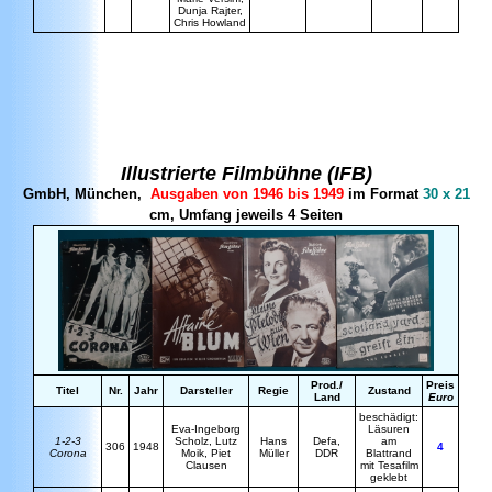
Dunja Rajter,
Chris Howland
Illustrierte Filmbühne
(IFB)
GmbH, München,
Ausgaben von 1946 bis 1949
im Format
30 x 21
cm, Umfang jeweils 4 Seiten
Prod./
Preis
Titel
Nr.
Jahr
Darsteller
Regie
Zustand
Land
Euro
beschädigt:
Eva-Ingeborg
Läsuren
1-2-3
Scholz, Lutz
Hans
Defa,
am
306
1948
4
Corona
Moik, Piet
Müller
DDR
Blattrand
Clausen
mit Tesafilm
geklebt