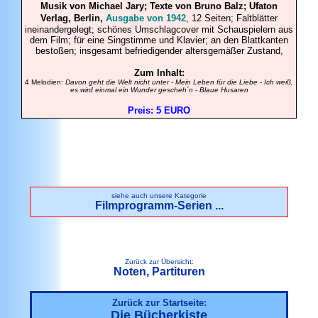
Musik von Michael Jary; Texte von Bruno Balz; Ufaton
Verlag, Berlin,
Ausgabe von 1942
, 12 Seiten; Faltblätter
ineinandergelegt; schönes Umschlagcover mit Schauspielern aus
dem Film; für eine Singstimme und Klavier; an den Blattkanten
bestoßen; insgesamt befriedigender altersgemäßer Zustand,
Zum Inhalt:
4 Melodien:
Davon geht die Welt nicht unter - Mein Leben für die Liebe - Ich weiß,
es wird einmal ein Wunder gescheh´n - Blaue Husaren
Preis: 5 EURO
siehe auch unsere Kategorie
Filmprogramm-Serien ...
Zurück zur Übersicht:
Noten, Partituren
Zurück zur Startseite:
Die Bücherkiste