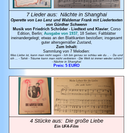
7 Lieder aus:
Nächte in Shanghai
Operette von Leo Lenz und Waldemar Frank mit Liedertexten
von Günther Schwenn
Musik von Friedrich Schröder - Liedtext und Klavier
; Corso
Edition, Berlin;
Ausgabe von 1937
, 18 Seiten; Faltblätter
ineinandergelegt; etwas an den Blattkanten bestoßen; insgesamt
guter altersgemäßer Zustand,
Zum Inhalt:
Sammlung von 7 Melodien:
Was Liebe ist, kann man nicht sagen - Ich bin genau so schlau wie du .. - Du und
ich ... - Tahiti - Träume kann man nicht verbieten - Die Welt ist immer wieder schön!
- Nächte in Shanghai
Preis: 5 EURO
4 Stücke
aus:
Die große Liebe
Ein UFA-Film