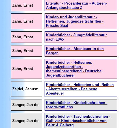
Literatur - Prosaliteratur - Autoren-
Zahn, Ernst
Anfangsbuchstabe Z
Kinder- und Jugendliteratur -
Zahn, Ernst
Heftreihen, Jugendzeitschriften -
Frische Saat
Kinderbücher - Jungmädelliteratur
Zahn, Ernst
nach 1945
Kinderbücher - Abenteuer in den
Zahn, Ernst
Bergen
Kinderbücher - Heftserien,
Jugendzeitschriften -
Zahn, Ernst
themenübergreifend - Deutsche
Jugendbücherei
Kinderbücher - Heftserien und -Reihen
Zajdel, Janusz
- Abenteuerreihen - Das neue
Abenteuer
Kinderbücher - Kinderbuchreihen -
Zanger, Jan de
rororo-rotfuchs
Kinderbücher - Taschenbuchreihen -
Zanger, Jan de
Gulliver-Kindertaschenbücher von
Beltz & Gelberg