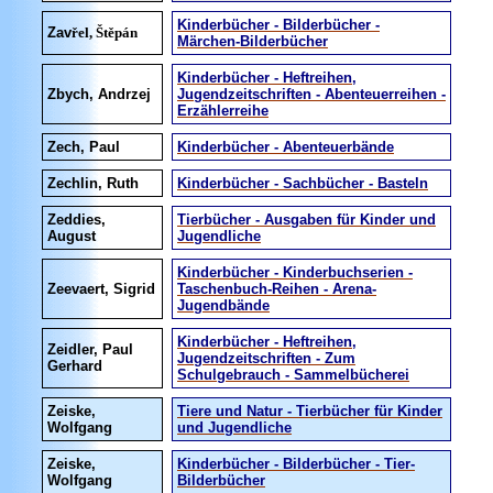
Kinderbücher - Bilderbücher -
Zav
řel, Štěpán
Märchen-Bilderbücher
Kinderbücher - Heftreihen,
Zbych, Andrzej
Jugendzeitschriften - Abenteuerreihen -
Erzählerreihe
Zech, Paul
Kinderbücher - Abenteuerbände
Zechlin, Ruth
Kinderbücher - Sachbücher - Basteln
Zeddies,
Tierbücher - Ausgaben für Kinder und
August
Jugendliche
Kinderbücher - Kinderbuchserien -
Zeevaert, Sigrid
Taschenbuch-Reihen - Arena-
Jugendbände
Kinderbücher - Heftreihen,
Zeidler, Paul
Jugendzeitschriften - Zum
Gerhard
Schulgebrauch - Sammelbücherei
Zeiske,
Tiere und Natur - Tierbücher für Kinder
Wolfgang
und Jugendliche
Zeiske,
Kinderbücher - Bilderbücher - Tier-
Wolfgang
Bilderbücher