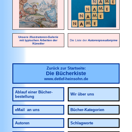
Unsere
Illustratoren-Galerie
mit typischen Arbeiten der
Die Liste der
Autorenpseudonyme
Künstler
Zurück zur Startseite:
Die Bücherkiste
www.detlef-heinsohn.de
Ablauf
einer Bücher-
Wir über uns
bestellung
eMail an uns
Bücher-Kategorien
Autoren
Schlagworte