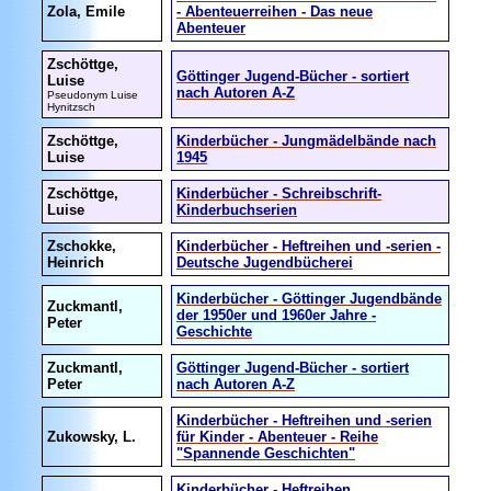
Zola, Emile
- Abenteuerreihen - Das neue
Abenteuer
Zschöttge,
Göttinger Jugend-Bücher - sortiert
Luise
nach Autoren A-Z
Pseudonym Luise
Hynitzsch
Zschöttge,
Kinderbücher - Jungmädelbände nach
Luise
1945
Zschöttge,
Kinderbücher - Schreibschrift-
Luise
Kinderbuchserien
Zschokke,
Kinderbücher - Heftreihen und -serien -
Heinrich
Deutsche Jugendbücherei
Kinderbücher - Göttinger Jugendbände
Zuckmantl,
der 1950er und 1960er Jahre -
Peter
Geschichte
Zuckmantl,
Göttinger Jugend-Bücher - sortiert
Peter
nach Autoren A-Z
Kinderbücher - Heftreihen und -serien
Zukowsky, L.
für Kinder - Abenteuer - Reihe
"Spannende Geschichten"
Kinderbücher - Heftreihen,