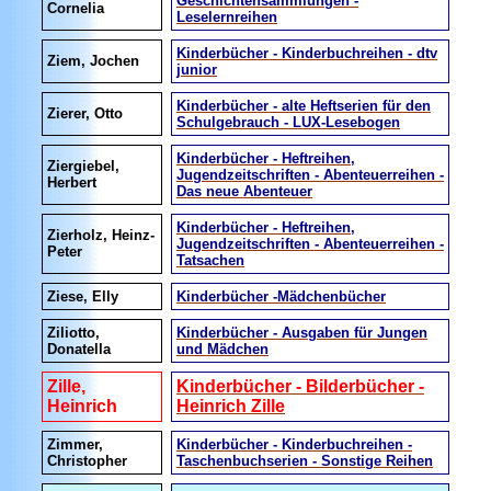
Geschichtensammlungen -
Cornelia
Leselernreihen
Kinderbücher - Kinderbuchreihen - dtv
Ziem, Jochen
junior
Kinderbücher - alte Heftserien für den
Zierer, Otto
Schulgebrauch - LUX-Lesebogen
Kinderbücher - Heftreihen,
Ziergiebel,
Jugendzeitschriften - Abenteuerreihen -
Herbert
Das neue Abenteuer
Kinderbücher - Heftreihen,
Zierholz, Heinz-
Jugendzeitschriften - Abenteuerreihen -
Peter
Tatsachen
Ziese, Elly
Kinderbücher -Mädchenbücher
Ziliotto,
Kinderbücher - Ausgaben für Jungen
Donatella
und Mädchen
Zille,
Kinderbücher - Bilderbücher -
Heinrich
Heinrich Zille
Zimmer,
Kinderbücher - Kinderbuchreihen -
Christopher
Taschenbuchserien - Sonstige Reihen