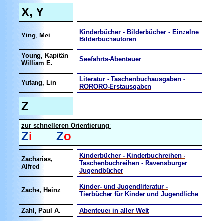
X, Y
Kinderbücher - Bilderbücher - Einzelne
Ying, Mei
Bilderbuchautoren
Young, Kapitän
Seefahrts-Abenteuer
William E.
Literatur - Taschenbuchausgaben -
Yutang, Lin
RORORO-Erstausgaben
Z
zur schnelleren Orientierung:
Z
i
Z
o
Kinderbücher - Kinderbuchreihen -
Zacharias,
Taschenbuchreihen - Ravensburger
Alfred
Jugendbücher
Kinder- und Jugendliteratur -
Zache, Heinz
Tierbücher für Kinder und Jugendliche
Zahl, Paul A.
Abenteuer in aller Welt