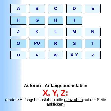
A
B
C
D
E
F
G
H
I
J
K
L
M
N
O
R
S
T
PQ
U
V
W
Z
X, Y
Autoren - Anfangsbuchstaben
X, Y, Z:
(andere Anfangsbuchstaben bitte
ganz oben
auf der Seite
anklicken)