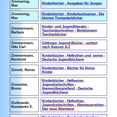
Zimmering,
Kinderbücher - Ausgaben für Jungen
Max
Zimmering,
Kinderbücher - Kinderbuchserien - Die
Max
kleinen Trompeterbücher
Kinder- und Jugendliteratur -
Zimmermann,
Taschenbuchreihen - Bertelsmann
Barbara
Taschenbücher
Zimmermann,
Göttinger Jugend-Bücher - sortiert
Otto Carl
nach Autoren A-Z
Zimmermann,
Kinderbücher - Heftreihen und -serien -
Reinhold
Deutsche Jugendbücherei
Kinderbücher - Bücher für kleine
Zimnik, Reiner
Kinder
Kinderbücher - Heftserien,
Zinnecker,
Jugendzeitschriften -
Bruno
themenübergreifend - Deutsche
Jugendbücherei
Kinderbücher - Heftreihen,
Ziolkowski,
Jugendzeitschriften - Abenteuerreihen -
Konstantin E.
Das neue Abenteuer