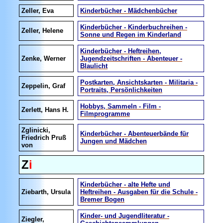
Zeller, Eva
Kinderbücher - Mädchenbücher
Kinderbücher - Kinderbuchreihen -
Zeller, Helene
Sonne und Regen im Kinderland
Kinderbücher - Heftreihen,
Zenke, Werner
Jugendzeitschriften - Abenteuer -
Blaulicht
Postkarten, Ansichtskarten - Militaria -
Zeppelin, Graf
Portraits, Persönlichkeiten
Hobbys, Sammeln - Film -
Zerlett, Hans H.
Filmprogramme
Zglinicki,
Kinderbücher - Abenteuerbände für
Friedrich Pruß
Jungen und Mädchen
von
Z
i
Kinderbücher - alte Hefte und
Ziebarth, Ursula
Heftreihen - Ausgaben für die Schule -
Bremer Bogen
Kinder- und Jugendliteratur -
Ziegler,