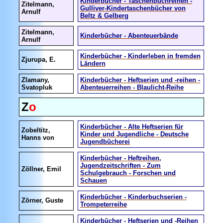
Kinderbücher - Taschenbuchreihen -
Zitelmann,
Gulliver-Kindertaschenbücher von
Arnulf
Beltz & Gelberg
Zitelmann,
Kinderbücher - Abenteuerbände
Arnulf
Kinderbücher - Kinderleben in fremden
Zjurupa, E.
Ländern
Zlamany,
Kinderbücher - Heftserien und -reihen -
Svatopluk
Abenteuerreihen - Blaulicht-Reihe
Z
o
Kinderbücher - Alte Heftserien für
Zobeltitz,
Kinder und Jugendliche - Deutsche
Hanns von
Jugendbücherei
Kinderbücher - Heftreihen,
Jugendzeitschriften - Zum
Zöllner, Emil
Schulgebrauch - Forschen und
Schauen
Kinderbücher - Kinderbuchserien -
Zörner, Guste
Trompeterreihe
Kinderbücher - Heftserien und -Reihen