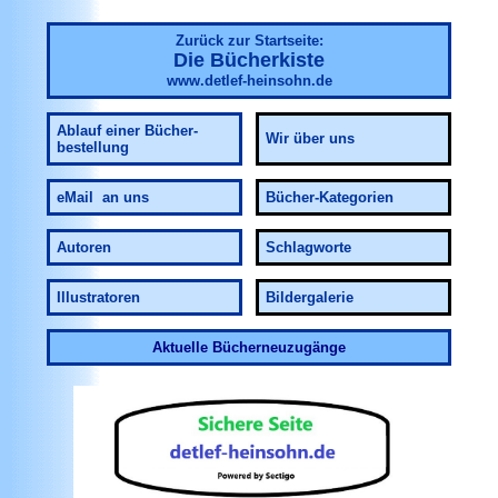
Zurück zur Startseite:
Die Bücherkiste
www.detlef-heinsohn.de
Ablauf
einer Bücher-
Wir über uns
bestellung
eMail an uns
Bücher-Kategorien
Autoren
Schlagworte
Illustratoren
Bildergalerie
Aktuelle Bücherneuzugänge