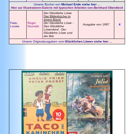
Unsere Bücher von
Michael Ende siehe hier ...
Hier zur Illustratoren-Galerie mit typischen Arbeiten von
Bernhard Oberdieck
Der Glückliche Löwe
Drei Bilderbücher in
einem Band:
Fatio
,
Roger
Der Glückliche Löwe -
Ausgabe von 1997
4
Louise
Duvoisin
Das Glückliche
Löwenkind - Der
Glückliche Löwe und
der Bär
Unsere Originalausgaben vom
Glücklichen Löwen siehe hier ...