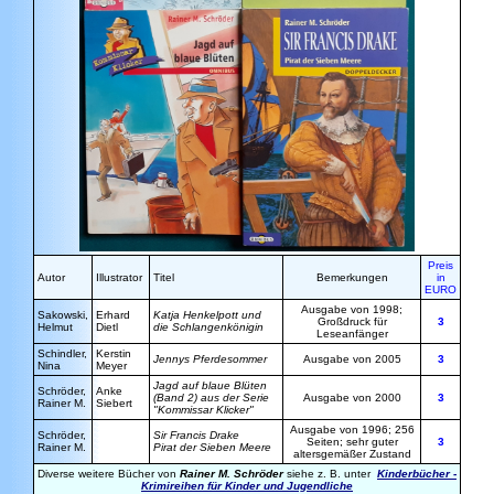
Preis
Autor
Illustrator
Titel
Bemerkungen
in
EURO
Ausgabe von 1998;
Sakowski
,
Erhard
Katja Henkelpott und
Großdruck für
3
Helmut
Dietl
die Schlangenkönigin
Leseanfänger
Schindler
,
Kerstin
Jennys Pferdesommer
Ausgabe von 2005
3
Nina
Meyer
Jagd auf blaue Blüten
Schröder
,
Anke
(Band 2)
aus der Serie
Ausgabe von 2000
3
Rainer M.
Siebert
"Kommissar Klicker"
Ausgabe von 1996; 256
Schröder
,
Sir Francis Drake
Seiten; sehr guter
3
Rainer M.
Pirat der Sieben Meere
altersgemäßer Zustand
Diverse weitere Bücher von
Rainer M. Schröder
siehe z. B. unter
Kinderbücher -
Krimireihen für Kinder und Jugendliche