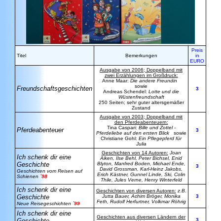
Preis
Titel
Bemerkungen
in
EURO
Ausgabe von 2006; Doppelband mit
zwei Erzählungen im Großdruck:
Anne Maar:
Die andere Freundin
sowie
Freundschaftsgeschichten
3
Andreas Schendel:
Lotte und die
Wüstenfreundschaft
250 Seiten; sehr guter altersgemäßer
Zustand
Ausgabe von 2003; Doppelband mit
den Pferdeabenteuern:
Tina Caspari:
Bille und Zottel -
Pferdeabenteuer
3
Pferdeliebe auf den ersten Blick
sowie
Christiane Gohl:
Ein Pflegepferd für
Julia
Geschichten von 14 Autoren:
Joan
Ich schenk dir eine
Aiken, Ilse Behl, Peter Bichsel, Enid
Geschichte
Blyton, Manfred Boden, Michael Ende,
3
David Grossman, Karl-Heinz Jakobs,
Geschichten vom Reisen auf
Erich Kästner, Gunnel Linde, Ski, Colin
Schienen
´98
Thile, Jules Verne, Henry Winterfeld
Ich schenk dir eine
Geschichten von diversen Autoren:
z.B.
Geschichte
Jutta Bauer, Achim Bröger, Monika
3
Feth, Rudolf Herfurtner, Volkmar Röhrig
Neue Reisegeschichten
´99
Ich schenk dir eine
Geschichten aus diversen Ländern der
Geschichte
3