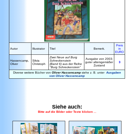
Preis
Autor
Illustrator
Titel
Bemerk.
in
EURO
Zwei Neue auf Burg
Ausgabe von 2003;
Hassencamp
,
Silvia
Schreckenstein
guter altersgemäßer
3
Oliver
Christoph
(Band 6)
aus der Reihe
Zustand
"Burg Schreckenstein"
Diverse weitere Bücher von
Oliver Hassencamp
siehe z. B. unter
Ausgaben
von Oliver Hassencamp
Siehe auch:
Bitte auf die Bilder oder Texte klicken ...