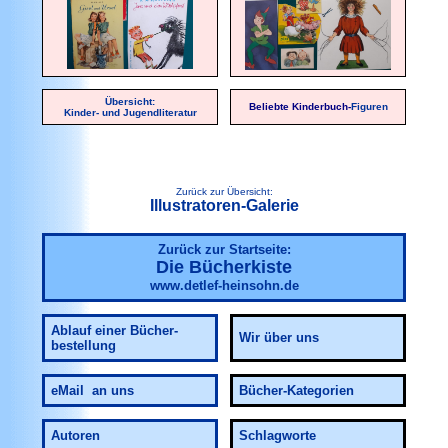
Übersicht:
Beliebte Kinderbuch-
Figuren
Kinder- und Jugendliteratur
Zurück zur Übersicht:
Illustratoren-Galerie
Zurück zur Startseite:
Die Bücherkiste
www.detlef-heinsohn.de
Ablauf
einer Bücher-
Wir über uns
bestellung
eMail an uns
Bücher-Kategorien
Autoren
Schlagworte