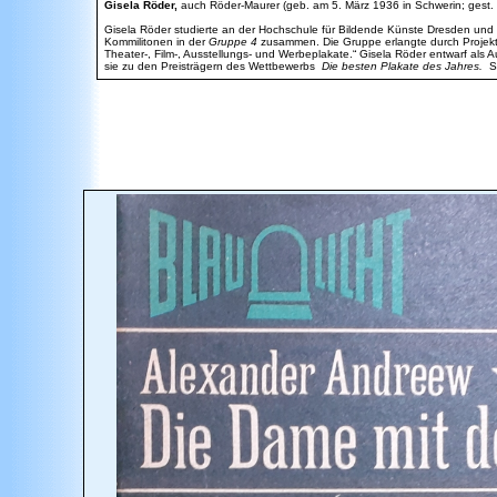
Gisela Röder,
auch Röder-Maurer (geb. am 5. März 1936 in Schwerin; gest. a
Gisela Röder studierte an der Hochschule für Bildende Künste Dresden und bi
Kommilitonen in der
Gruppe 4
zusammen. Die Gruppe erlangte durch Projekte 
Theater-, Film-, Ausstellungs- und Werbeplakate.“ Gisela Röder entwarf als
sie zu den Preisträgern des Wettbewerbs
Die besten Plakate des Jahres.
Se