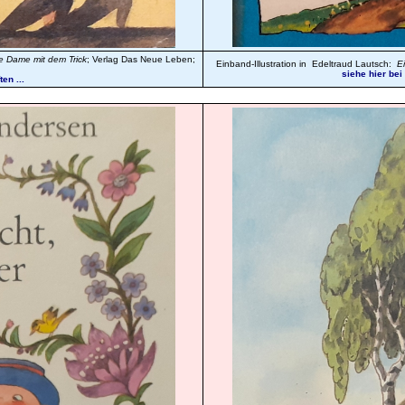
e Dame mit dem Trick
; Verlag Das Neue Leben;
Einband-Illustration in Edeltraud Lautsch:
E
siehe hier be
en ...