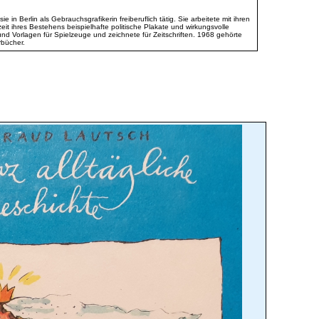
Berlin als Gebrauchsgrafikerin freiberuflich tätig. Sie arbeitete mit ihren
t ihres Bestehens beispielhafte politische Plakate und wirkungsvolle
nd Vorlagen für Spielzeuge und zeichnete für Zeitschriften. 1968 gehörte
rbücher.