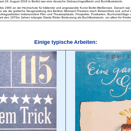
m 24. August 2016 in Berlin) war eine deutsche Gebrauchsgrafikerin und Buchillustratorin.
s 1960 an der Hochschule für bildende und angewandte Kunst Berlin-Weißensee. Danach war sie in 
wie die grafische Neugestaltung des Berliner Metropol-Theaters rasch Bekanntheit und „schuf zei
 Auftragsarbeiten insbesondere Film- und Theaterplakate, Prospekte, Postkarten, Buchumschläge u
it den 1970er Jahren erlangte Gisela Röder Bedeutung als Buchillustratorin, vor allem für Kinde
Einige typische Arbeiten: