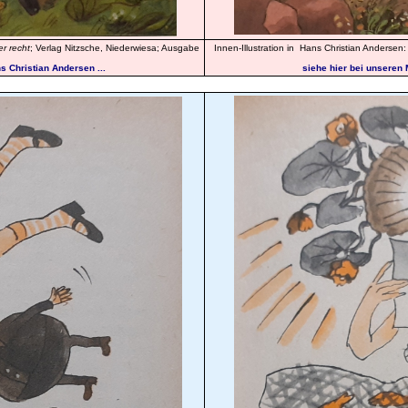
er recht
; Verlag Nitzsche, Niederwiesa; Ausgabe
Innen-Illustration in Hans Christian Andersen
 Christian Andersen ...
siehe hier bei unseren