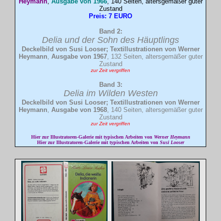
Heymann
,
Ausgabe von 1966
, 140 Seiten, altersgemäßer guter
Zustand
Preis: 7 EURO
Band 2:
Delia
und der Sohn des Häuptlings
Deckelbild von Susi Looser; Textillustrationen von Werner
Heymann
,
Ausgabe von 1967
, 132 Seiten, altersgemäßer guter
Zustand
zur Zeit vergriffen
Band 3:
Delia
im Wilden Westen
Deckelbild von Susi Looser; Textillustrationen von Werner
Heymann
,
Ausgabe von 1968
, 140 Seiten, altersgemäßer guter
Zustand
zur Zeit vergriffen
Hier zur Illustratoren-Galerie mit typischen Arbeiten von
Werner Heymann
Hier zur Illustratoren-Galerie mit typischen Arbeiten von
Susi Looser