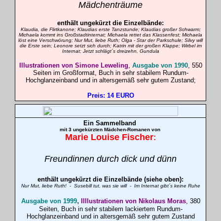
Mädchenträume
enthält ungekürzt die Einzelbände:
Klaudia, die Flirtkanone; Klaudias erste Tanzstunde; Klaudias großer Schwarm;
Michaela kommt ins Großstadtinternat; Michaela rettet das Klassenfest; Michaela
löst eine Verschwörung; Nur Mut, liebe Ruth; Olga - Star der Parkschule; Silvy will
die Erste sein; Leonore setzt sich durch; Katrin mit der großen Klappe; Wirbel im
Internat; Jetzt schlägt´s dreizehn, Gundula
Illustrationen von Simone Leweling
,
Ausgabe von 1990
, 550
Seiten im Großformat, Buch in sehr stabilem Rundum-
Hochglanzeinband und in altersgemäß sehr gutem Zustand;
Preis: 14 EURO
Ein
Sammelband
mit 3 ungekürzten Mädchen-Romanen
von
Marie Louise
Fischer
:
Freundinnen durch dick und dünn
enthält ungekürzt die Einzelbände (siehe oben):
Nur Mut, liebe Ruth! - Susebill tut, was sie will - Im Internat gibt´s keine Ruhe
,
Ausgabe von 1999
Illlustrationen von Nikolaus Moras
, 380
Seiten, Buch in sehr stabilem lackiertem Rundum-
Hochglanzeinband und in altersgemäß sehr gutem Zustand