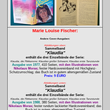
Marie Louise
Fischer
:
Andere Cover-Ausgaben:
Abbildungen oben:
Sammelband
"Klaudia"
enthält die drei Einzelbände der Serie:
Klaudia, die Flirtkanone; Klaudias großer Schwarm; Klaudias erste Tanzstunde
Ausgabe von 1977
, 410 Seiten,
mit den Illustrationen von
Nikolaus Moras;
fester Hardcovereinband mit Hochglanz-
Schutzumschlag; das Buch ist in gutem altersgemäßen Zustand
Preis: 9 EURO
Abbildungen unten:
Sammelband
"Klaudia"
enthält die drei Einzelbände der Serie:
Klaudia, die Flirtkanone; Klaudias großer Schwarm; Klaudias erste Tanzstunde
Ausgabe von 1988
, 380 Seiten,
mit den Illustrationen von
Nikolaus Moras;
fester rundum lackierter Hardcovereinband; das
Buch ist in gutem altersgemäßen Zustand