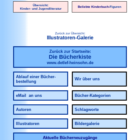
Übersicht:
Beliebte Kinderbuch-
Figuren
Kinder- und Jugendliteratur
Zurück zur Übersicht:
Illustratoren-Galerie
Zurück zur Startseite:
Die Bücherkiste
www.detlef-heinsohn.de
Ablauf
einer Bücher-
Wir über uns
bestellung
eMail an uns
Bücher-Kategorien
Autoren
Schlagworte
Illustratoren
Bildergalerie
Aktuelle Bücherneuzugänge