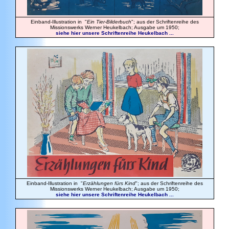
Einband-Illustration in "
Ein Tier-Bilderbuch
"; aus der Schriftenreihe des
Missionswerks Werner Heukelbach; Ausgabe um 1950;
siehe hier unsere Schriftenreihe Heukelbach ...
Einband-Illustration in "
Erzählungen fürs Kind
"; aus der Schriftenreihe des
Missionswerks Werner Heukelbach; Ausgabe um 1950;
siehe hier unsere Schriftenreihe Heukelbach ...