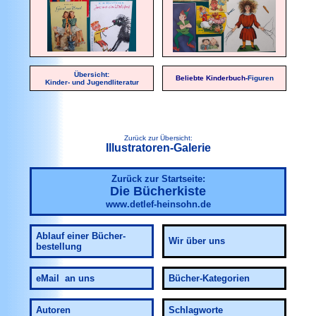
Übersicht:
Beliebte Kinderbuch-
Figuren
Kinder- und Jugendliteratur
Zurück zur Übersicht:
Illustratoren-Galerie
Zurück zur Startseite:
Die Bücherkiste
www.detlef-heinsohn.de
Ablauf
einer Bücher-
Wir über uns
bestellung
eMail an uns
Bücher-Kategorien
Autoren
Schlagworte