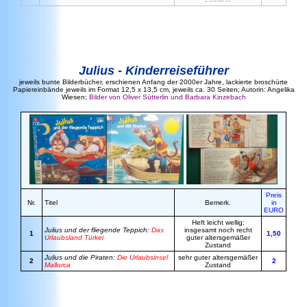
Julius - Kinderreiseführer
jeweils bunte Bilderbücher, erschienen Anfang der 2000er Jahre, lackierte broschürte
Papiereinbände jeweils im Format 12,5 x 13,5 cm, jeweils ca. 30 Seiten; Autorin: Angelika
Wiesen;
Bilder von Oliver Sütterlin und Barbara Kinzebach
Preis
Nr.
Titel
Bemerk.
in
EURO
Heft leicht wellig;
Julius und der fliegende Teppich:
Das
insgesamt noch recht
1
1,50
Urlaubsland Türkei
guter altersgemäßer
Zustand
Julius und die Piraten:
Die Urlaubsinsel
sehr guter altersgemäßer
2
2
Mallorca
Zustand