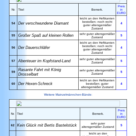
Preis
Nr.
Titel
Bemerk.
in
EURO
leicht an den Heftkanten
bestoßen; noch recht
Der verschwundene Diamant
54
4
guter altersgemäßer
Zustand
sehr guter altersgemäßer
Großer Spaß auf kleinen Rollen
55
5
Zustand
leicht an den Heftkanten
bestoßen; noch recht
Der Dauerschläfer
56
4
guter altersgemäßer
Zustand
sehr guter altersgemäßer
Abenteuer im Kopfstand-Land
57
5
Zustand
Rasante Fahrt mit König
sehr guter altersgemäßer
59
5
Drosselbart
Zustand
leicht an den Heftkanten
Der Hexen-Schreck
60
bestoßen; guter
4
altersgemäßer Zustand
Weitere Mainzelmännchen-Bände:
Preis
Nr.
Titel
Bemerk.
in
EURO
sehr guter
Kein Glück mit Bertis Bastelstück
62
5
altersgemäßer Zustand
leicht an den