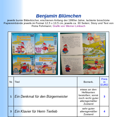
Benjamin Blümchen
jeweils bunte Bilderbücher, erschienen Anfang der 1990er Jahre, lackierte broschürte
Papiereinbände jeweils im Format 12,5 x 13,5 cm, jeweils ca. 30 Seiten; Story und Text von
Petra Fohrmann;
Grafik von Werner Limbach
Preis
Nr.
Titel
Bemerk.
in
EURO
etwas an den
Heftkanten
bestoßen; sonst
Ein Denkmal für den Bürgermeister
1
3
noch recht guter
altersgemäßer
Zustand
sehr guter
Ein Klavier für Herrn Tierlieb
3
altersgemäßer
4
Zustand