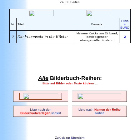
ca. 30 Seiten
Preis
Nr.
Titel
Bemerk.
in
EURO
kleinere Knicke am Einband;
Die Feuerwehr in der Küche
7
befriedigender
2
altersgemäßer Zustand
Alle
Bilderbuch-Reihen:
Bitte auf Bilder oder Texte klicken ...
Liste nach den
Liste nach
Namen der Reihe
Bilderbuchverlagen
sortiert
sortiert
Zurück zur Übersicht: