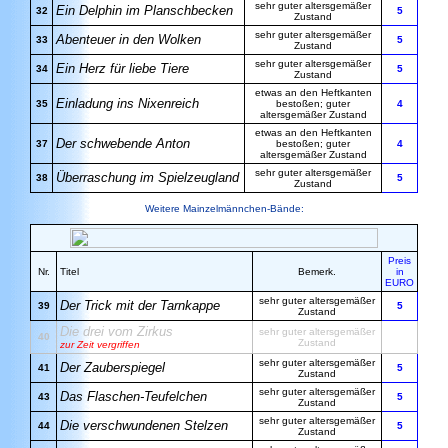
sehr guter altersgemäßer
Ein Delphin im Planschbecken
32
5
Zustand
sehr guter altersgemäßer
Abenteuer in den Wolken
33
5
Zustand
sehr guter altersgemäßer
Ein Herz für liebe Tiere
34
5
Zustand
etwas an den Heftkanten
Einladung ins Nixenreich
35
bestoßen; guter
4
altersgemäßer Zustand
etwas an den Heftkanten
Der schwebende Anton
37
bestoßen; guter
4
altersgemäßer Zustand
sehr guter altersgemäßer
Überraschung im Spielzeugland
38
5
Zustand
Weitere Mainzelmännchen-Bände:
Preis
Nr.
Titel
Bemerk.
in
EURO
sehr guter altersgemäßer
Der Trick mit der Tarnkappe
39
5
Zustand
Die drei vom Zirkus
sehr guter altersgemäßer
40
Zustand
zur Zeit vergriffen
sehr guter altersgemäßer
Der Zauberspiegel
41
5
Zustand
sehr guter altersgemäßer
Das Flaschen-Teufelchen
43
5
Zustand
sehr guter altersgemäßer
Die verschwundenen Stelzen
44
5
Zustand