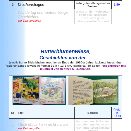
sehr guter altersgemäßer
Drachensteigen
3
2,50
Zustand
etwas an den Heftkanten
Wandertag und weitere bärige
bestoßen; insgesamt
4
Geschichten
noch recht guter
zur Zeit vergriffen
altersgemäßer Zustand
Butterblumenwiese
,
Geschichten von der ....
jeweils bunte Bilderbücher, erschienen Ende der 1990er Jahre, lackierte broschürte
Papiereinbände jeweils im Format 12,5 x 13,5 cm, jeweils ca. 36 Seiten;
geschrieben und
illustriert von Heather S. Buchanan.
Preis
Nr.
Titel
Bemerk.
in
EURO
leicht an den Heftkanten
Müsli Maus kann nicht heraus
bestoßen; gepflegter und
6
recht guter altersgemäßer
zur Zeit vergriffen
Zustand