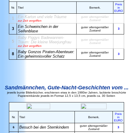
Preis
Nr.
Titel
Bemerk.
in
EURO
Ein Karton und viele Träume
guter altersgemäßer
1
Zustand
zur Zeit vergriffen
Ein Schweinchen in der
guter altersgemäßer
3
3
Seifenblase
Zustand
Baby Piggys Badewannen-
guter altersgemäßer
5
Traum: Die kleine Meerjungfrau
Zustand
zur Zeit vergriffen
Baby Gonzos Piraten-Abenteuer:
guter altersgemäßer
8
3
Ein geheimnisvoller Schatz
Zustand
Sandmännchen
, Gute-Nacht-Geschichten vom ...
jeweils bunte Bilderbücher, erschienen etwa in den 1980er Jahren, lackierte broschürte
Papiereinbände jeweils im Format 12,5 x 13,5 cm, jeweils ca. 30 Seiten
Preis
Nr.
Titel
Bemerk.
in
EURO
guter altersgemäßer
Besuch bei den Sternkindern
6
3
Zustand