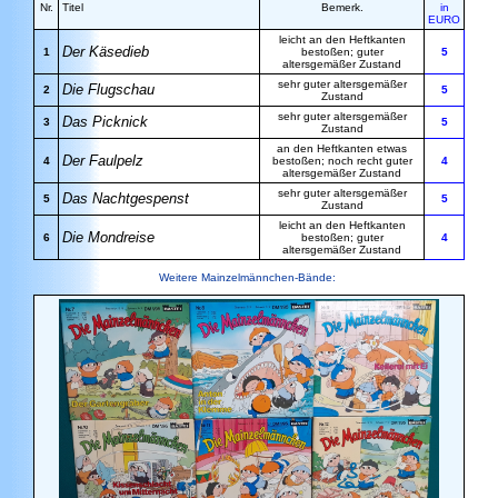
Nr.
Titel
Bemerk.
in
EURO
leicht an den Heftkanten
Der Käsedieb
1
bestoßen; guter
5
altersgemäßer Zustand
sehr guter altersgemäßer
Die Flugschau
2
5
Zustand
sehr guter altersgemäßer
Das Picknick
3
5
Zustand
an den Heftkanten etwas
Der Faulpelz
4
bestoßen; noch recht guter
4
altersgemäßer Zustand
sehr guter altersgemäßer
Das Nachtgespenst
5
5
Zustand
leicht an den Heftkanten
Die Mondreise
6
bestoßen; guter
4
altersgemäßer Zustand
Weitere Mainzelmännchen-Bände: