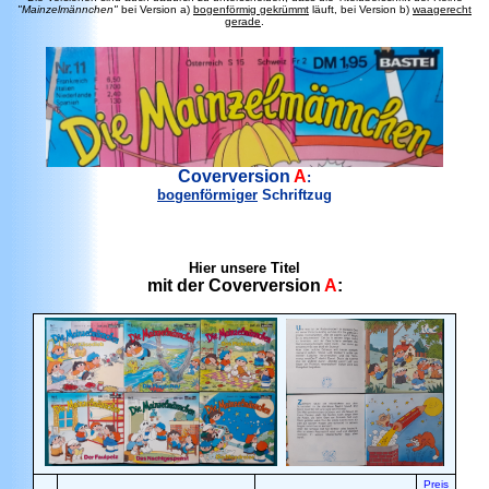
"Mainzelmännchen"
bei Version a)
bogenförmig gekrümmt
läuft, bei Version b)
waagerecht
gerade
.
Coverversion
A
:
bogenförmiger
Schriftzug
Hier unsere Titel
mit der Coverversion
A
:
Preis