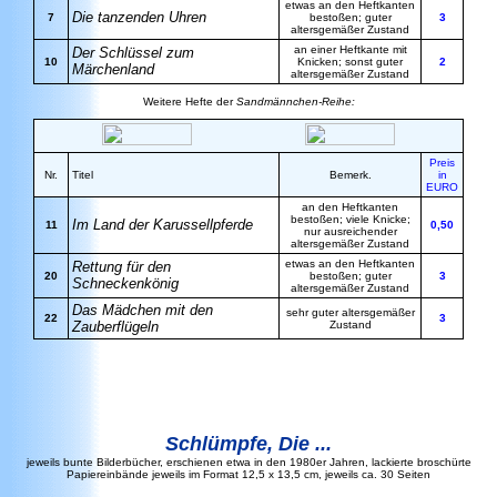
etwas an den Heftkanten
Die tanzenden Uhren
7
bestoßen; guter
3
altersgemäßer Zustand
an einer Heftkante mit
Der Schlüssel zum
10
Knicken; sonst guter
2
Märchenland
altersgemäßer Zustand
Weitere Hefte der
Sandmännchen-Reihe:
Preis
Nr.
Titel
Bemerk.
in
EURO
an den Heftkanten
bestoßen; viele Knicke;
Im Land der Karussellpferde
11
0,50
nur ausreichender
altersgemäßer Zustand
etwas an den Heftkanten
Rettung für den
20
bestoßen; guter
3
Schneckenkönig
altersgemäßer Zustand
Das Mädchen mit den
sehr guter altersgemäßer
22
3
Zauberflügeln
Zustand
Schlümpfe
, Die ...
jeweils bunte Bilderbücher, erschienen etwa in den 1980er Jahren, lackierte broschürte
Papiereinbände jeweils im Format 12,5 x 13,5 cm, jeweils ca. 30 Seiten