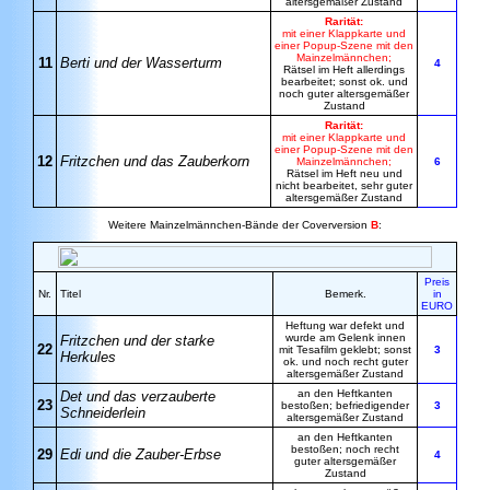
altersgemäßer Zustand
Rarität:
mit einer Klappkarte und
einer Popup-Szene mit den
Mainzelmännchen;
11
Berti und der Wasserturm
4
Rätsel im Heft allerdings
bearbeitet; sonst ok. und
noch guter altersgemäßer
Zustand
Rarität:
mit einer Klappkarte und
einer Popup-Szene mit den
12
Fritzchen und das Zauberkorn
Mainzelmännchen;
6
Rätsel im Heft neu und
nicht bearbeitet, sehr guter
altersgemäßer Zustand
Weitere Mainzelmännchen-Bände der Coverversion
B
:
Preis
Nr.
Titel
Bemerk.
in
EURO
Heftung war defekt und
wurde am Gelenk innen
Fritzchen und der starke
22
mit Tesafilm geklebt; sonst
3
Herkules
ok. und noch recht guter
altersgemäßer Zustand
an den Heftkanten
Det und das verzauberte
23
bestoßen; befriedigender
3
Schneiderlein
altersgemäßer Zustand
an den Heftkanten
bestoßen; noch recht
29
Edi und die Zauber-Erbse
4
guter altersgemäßer
Zustand