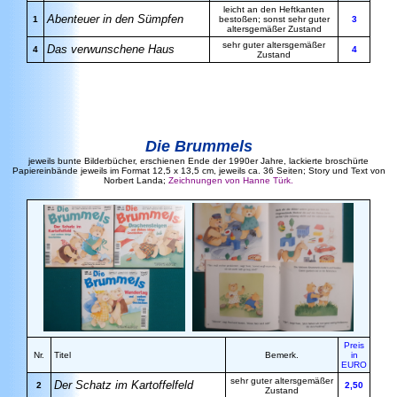
leicht an den Heftkanten
Abenteuer in den Sümpfen
1
bestoßen; sonst sehr guter
3
altersgemäßer Zustand
sehr guter altersgemäßer
Das verwunschene Haus
4
4
Zustand
Die Brummels
jeweils bunte Bilderbücher, erschienen Ende der 1990er Jahre, lackierte broschürte
Papiereinbände jeweils im Format 12,5 x 13,5 cm, jeweils ca. 36 Seiten; Story und Text von
Norbert Landa;
Zeichnungen von Hanne Türk.
Preis
Nr.
Titel
Bemerk.
in
EURO
sehr guter altersgemäßer
Der Schatz im Kartoffelfeld
2
2,50
Zustand