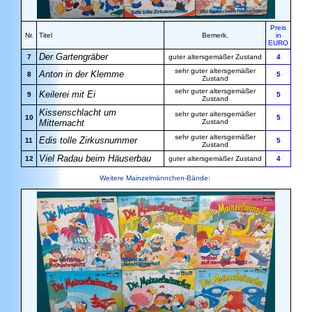
Preis
Nr.
Titel
Bemerk.
in
EURO
Der Gartengräber
7
guter altersgemäßer Zustand
4
sehr guter altersgemäßer
Anton in der Klemme
8
5
Zustand
sehr guter altersgemäßer
Keilerei mit Ei
9
5
Zustand
Kissenschlacht um
sehr guter altersgemäßer
10
5
Mitternacht
Zustand
sehr guter altersgemäßer
Edis tolle Zirkusnummer
11
5
Zustand
Viel Radau beim Häuserbau
12
guter altersgemäßer Zustand
4
Weitere Mainzelmännchen-Bände: