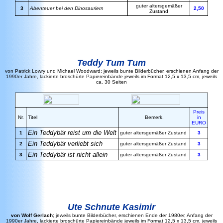
guter altersgemäßer
3
Abenteuer bei den Dinosauriern
2,50
Zustand
Teddy Tum Tum
von Patrick Lowry und Michael Woodward; jeweils bunte Bilderbücher, erschienen Anfang der
1990er Jahre, lackierte broschürte Papiereinbände jeweils im Format 12,5 x 13,5 cm, jeweils
ca. 30 Seiten
Preis
Nr.
Titel
Bemerk.
in
EURO
Ein Teddybär reist um die Welt
1
guter altersgemäßer Zustand
3
Ein Teddybär verliebt sich
2
guter altersgemäßer Zustand
3
Ein Teddybär ist nicht allein
3
guter altersgemäßer Zustand
3
Ute Schnute Kasimir
von Wolf Gerlach
; jeweils bunte Bilderbücher, erschienen Ende der 1980er, Anfang der
1990er Jahre, lackierte broschürte Papiereinbände jeweils im Format 12,5 x 13,5 cm, jeweils