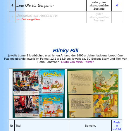
sehr guter
Eine Uhr für Benjamin
4
altersgemäßer
4
Zustand
guter
Benjamin als Rennfahrer
7
altersgemäßer
zur Zeit vergriffen
Zustand
Blinky Bill
jeweils bunte Bilderbücher, erschienen Anfang der 1990er Jahre, lackierte broschürte
Papiereinbände jeweils im Format 12,5 x 13,5 cm, jeweils ca. 30 Seiten; Story und Text von
Petra Fohrmann;
Grafik von Mirka Pollmer
Preis
Nr.
Titel
Bemerk.
in
EURO