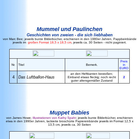
Mummel und Paulinchen
Geschichten von zweien - die sich liebhaben
von Marc Bee; jeweils bunte Bilderbücher, erschienen in den 1980er Jahren, Pappbeinbände
jeweils im
großen Format 18,5 x 18,5 cm
, jeweils ca. 30 Seiten - nicht paginiert.
Preis
Nr.
Titel
Bemerk.
in
EURO
an den Heftkanten bestoßen;
4
Das Luftballon-Haus
Einband etwas fleckig; noch recht
2
guter altersgemäßer Zustand
Muppet Babies
von James Howe;
Illustrationen von Kathy Spahr
; jeweils bunte Bilderbücher, erschienen
etwa in den 1990er Jahren, lackierte broschürte Papiereinbände jeweils im Format 12,5 x
13,5 cm, jeweils ca. 30 Seiten