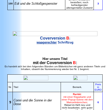
bestoßen; noch
Edi und die Schloßgespenster
100
3
befriedigender
altersgemäßer Zustand
Coverversion
B
:
waagerechter
Schriftzug
Hier unsere Titel
mit der Coverversion
B
:
Es handelt sich bei den folgenden Bänden um Bilderbücher mit ganz anderen Titeln und
Inhalten, obwohl die Nummerierung wieder bei Nr. 1 beginnt.
Preis
Nr.
Titel
Bemerk.
in
EURO
Rarität:
mit einer Klappkarte und
einer Popup-Szene mit den
Conni und die Sonne in der
9
Mainzelmännchen;
6
Dose
Rätsel im Heft neu und
nicht bearbeitet, sehr guter