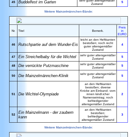
sehr guter altersgemäßer
Buddelfest im Garten
45
5
Zustand
Weitere Mainzelmännchen-Bände:
Preis
Nr.
Titel
Bemerk.
in
EURO
leicht an den Heftkanten
bestoßen; noch recht
Rutschpartie auf dem Wunder-Eis
46
4
guter altersgemäßer
Zustand
sehr guter altersgemäßer
Ein Streichelbaby für die Wichtel
47
5
Zustand
sehr guter altersgemäßer
Die verrückte Putzmaschine
48
5
Zustand
sehr guter altersgemäßer
Die Mainzelmännchen-Klinik
50
5
Zustand
an den Heftkanten
bestoßen; diverse
Knicke am Einband; vorn
Die Wichtel-Olympiade
51
innen kindl.icher
2
Namenseintrag; noch
befriedigender
altersgemäßer Zustand
an den Heftkanten
Ein Mainzelmann - der zaubern
bestoßen;
52
3
kann
befriedigender
altersgemäßer Zustand
Weitere Mainzelmännchen-Bände: