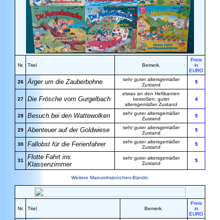
Preis
Nr.
Titel
Bemerk.
in
EURO
sehr guter altersgemäßer
Ärger um die Zauberbohne
26
5
Zustand
etwas an den Heftkanten
Die Frösche vom Gurgelbach
27
bestoßen; guter
4
altersgemäßer Zustand
sehr guter altersgemäßer
Besuch bei den Wattewolken
28
5
Zustand
sehr guter altersgemäßer
Abenteuer auf der Goldwiese
29
5
Zustand
sehr guter altersgemäßer
Fallobst für die Ferienfahrer
30
5
Zustand
Flotte Fahrt ins
sehr guter altersgemäßer
31
5
Klassenzimmer
Zustand
Weitere Mainzelmännchen-Bände:
Preis
Nr.
Titel
Bemerk.
in
EURO