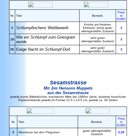
Preis
Nr.
Titel
Bemerk.
in
EURO
Knicke am hinteren
Schlumpfinchens Wettbewerb
2
Einband; sonst guter
2
altersgemäßer Zustand
Wie ein Schlumpf zum Griesgram
sehr guter
18
3
wurde
altersgemäßer Zustand
sehr guter
Ewige Nacht im Schlumpf-Dorf
20
3
altersgemäßer Zustand
Sesamstrasse
Mit Jim Hensons Muppets
aus der Sesamstrasse
jeweils bunte Bilderbücher, erschienen Mitte der 1980er Jahre, lackierte broschürte
Papiereinbände jeweils im Format 12,5 x 13,5 cm, jeweils ca. 30 Seiten
Preis
Nr.
Titel
Bemerk.
in
EURO
guter altersgemäßer
2
Abenteuer bei den Pinguinen
2,50
Zustand