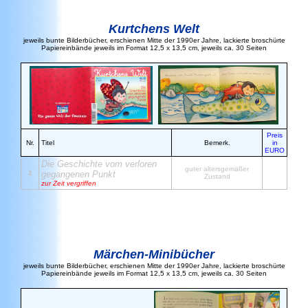
Kurtchens Welt
jeweils bunte Bilderbücher, erschienen Mitte der 1990er Jahre, lackierte broschürte
Papiereinbände jeweils im Format 12,5 x 13,5 cm, jeweils ca. 30 Seiten
Preis
Nr.
Titel
Bemerk.
in
EURO
Die Geschichte vom verloren
guter altersgemäßer
2
gegangenen Punkt
Zustand
zur Zeit vergriffen
Märchen-Minibücher
jeweils bunte Bilderbücher, erschienen Mitte der 1990er Jahre, lackierte broschürte
Papiereinbände jeweils im Format 12,5 x 13,5 cm, jeweils ca. 30 Seiten