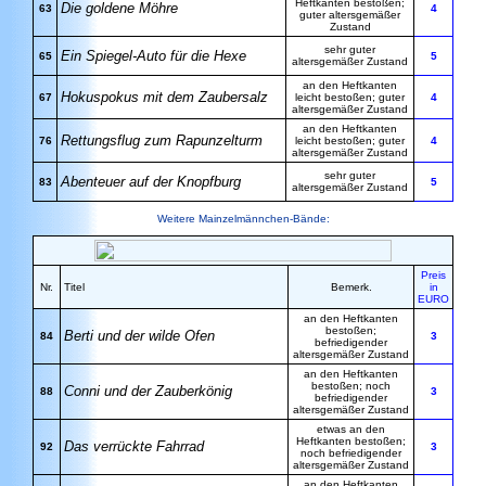
Heftkanten bestoßen;
Die goldene Möhre
63
4
guter altersgemäßer
Zustand
sehr guter
Ein Spiegel-Auto für die Hexe
65
5
altersgemäßer Zustand
an den Heftkanten
Hokuspokus mit dem Zaubersalz
67
leicht bestoßen; guter
4
altersgemäßer Zustand
an den Heftkanten
Rettungsflug zum Rapunzelturm
76
leicht bestoßen; guter
4
altersgemäßer Zustand
sehr guter
Abenteuer auf der Knopfburg
83
5
altersgemäßer Zustand
Weitere Mainzelmännchen-Bände:
Preis
Nr.
Titel
Bemerk.
in
EURO
an den Heftkanten
bestoßen;
Berti und der wilde Ofen
84
3
befriedigender
altersgemäßer Zustand
an den Heftkanten
bestoßen; noch
Conni und der Zauberkönig
88
3
befriedigender
altersgemäßer Zustand
etwas an den
Heftkanten bestoßen;
Das verrückte Fahrrad
92
3
noch befriedigender
altersgemäßer Zustand
an den Heftkanten