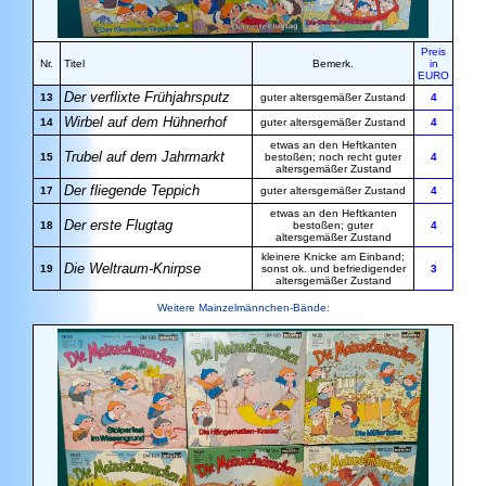
Preis
Nr.
Titel
Bemerk.
in
EURO
Der verflixte Frühjahrsputz
13
guter altersgemäßer Zustand
4
Wirbel auf dem Hühnerhof
14
guter altersgemäßer Zustand
4
etwas an den Heftkanten
Trubel auf dem Jahrmarkt
15
bestoßen; noch recht guter
4
altersgemäßer Zustand
Der fliegende Teppich
17
guter altersgemäßer Zustand
4
etwas an den Heftkanten
Der erste Flugtag
18
bestoßen; guter
4
altersgemäßer Zustand
kleinere Knicke am Einband;
Die Weltraum-Knirpse
19
sonst ok. und befriedigender
3
altersgemäßer Zustand
Weitere Mainzelmännchen-Bände: