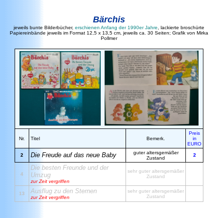
Bärchis
jeweils bunte Bilderbücher,
erschienen Anfang der 1990er Jahre
, lackierte broschürte
Papiereinbände jeweils im Format 12,5 x 13,5 cm, jeweils ca. 30 Seiten; Grafik von Mirka
Pollmer
Preis
Nr.
Titel
Bemerk.
in
EURO
guter altersgemäßer
Die Freude auf das neue Baby
2
2
Zustand
Die besten Freunde und der
sehr guter altersgemäßer
4
Umzug
Zustand
zur Zeit vergriffen
Ausflug zu den Sternen
sehr guter altersgemäßer
13
Zustand
zur Zeit vergriffen