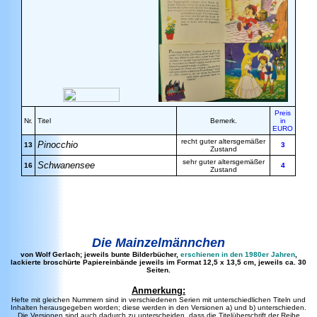
Preis
Nr.
Titel
Bemerk.
in
EURO
recht guter altersgemäßer
Pinocchio
13
3
Zustand
sehr guter altersgemäßer
Schwanensee
16
4
Zustand
Die Mainzelmännchen
von Wolf Gerlach; jeweils bunte Bilderbücher,
erschienen in den 1980er Jahren
,
lackierte broschürte Papiereinbände jeweils im Format 12,5 x 13,5 cm, jeweils ca. 30
Seiten.
Anmerkung:
Hefte mit gleichen Nummern sind in verschiedenen Serien mit unterschiedlichen Titeln und
Inhalten herausgegeben worden; diese werden in den Versionen a) und b) unterschieden.
Die Versionen sind auch dadurch zu unterscheiden, dass die Titelüberschrift der Reihe