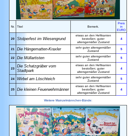
Preis
Nr.
Titel
Bemerk.
in
EURO
etwas an den Heftkanten
Stolperfest im Wiesengrund
20
bestoßen; guter
4
altersgemäßer Zustand
sehr guter altersgemäßer
Die Hängematten-Kraxler
21
5
Zustand
sehr guter altersgemäßer
Die Müllartisten
22
5
Zustand
etwas an den Heftkanten
Die Schatzgräber vom
23
bestoßen; guter
4
Stadtpark
altersgemäßer Zustand
sehr guter altersgemäßer
Wirbel am Löschteich
24
5
Zustand
etwas an den Heftkanten
Die kleinen Feuerwehrmänner
25
bestoßen; guter
4
altersgemäßer Zustand
Weitere Mainzelmännchen-Bände: