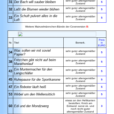
sehr guter altersgemäßer
31
Der Bach will sauber bleiben
5
Zustand
sehr guter altersgemäßer
32
Laßt die Blumen wieder blühen
5
Zustand
Ein Schuft pulvert alles in die
sehr guter altersgemäßer
33
5
Luft
Zustand
Weitere Mainzelmännchen-Bände der Coverversion
B
:
Preis
Nr.
Titel
Bemerk.
in
EURO
Was sollen wir mit soviel
sehr guter altersgemäßer
34
5
Papier?
Zustand
Fritzchen gibt nicht auf beim
sehr guter altersgemäßer
38
5
Marathonlauf
Zustand
Ein Muntermacher für den
sehr guter altersgemäßer
43
5
Langschläfer
Zustand
sehr guter altersgemäßer
45
Ruhepause für die Sportkanone
5
Zustand
sehr guter altersgemäßer
47
Ein Roboter läuft heiß
5
Zustand
sehr guter altersgemäßer
53
Wirbel um den Wellensittich
5
Zustand
etwas an den Heftkanten
bestoßen; Knick am
60
Edi und der Mondzwerg
Einband; sonst ok. und
3
noch recht guter
altersgemäßer Zustand